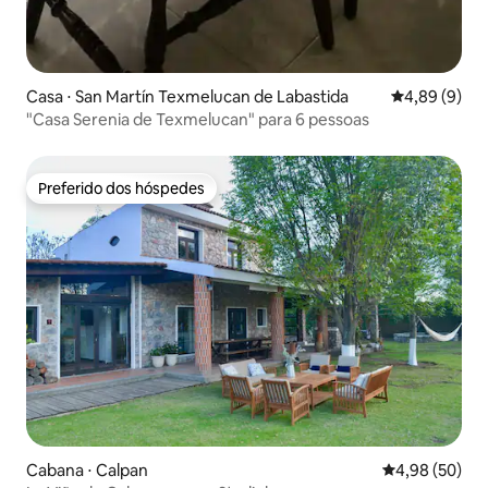
Casa ⋅ San Martín Texmelucan de Labastida
4,89 de uma 
4,89 (9)
"Casa Serenia de Texmelucan" para 6 pessoas
Preferido dos hóspedes
Preferido dos hóspedes
Cabana ⋅ Calpan
4,98 de uma a
4,98 (50)