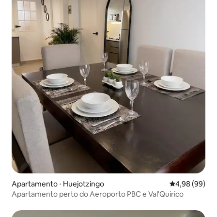
Apartamento ⋅ Huejotzingo
4,98 de uma av
4,98 (99)
Apartamento perto do Aeroporto PBC e Val'Quirico