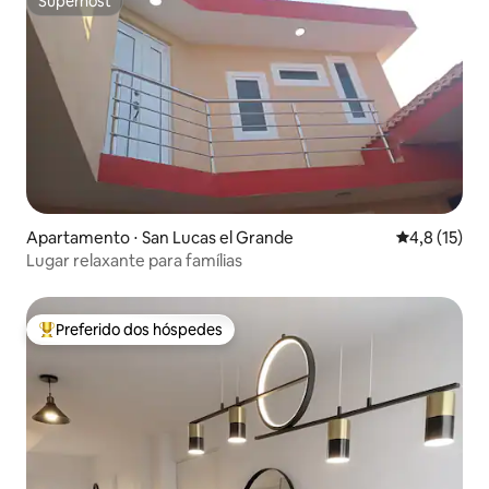
Superhost
Superhost
Apartamento ⋅ San Lucas el Grande
4,8 de uma a
4,8 (15)
Lugar relaxante para famílias
Preferido dos hóspedes
Entre os melhores preferidos dos hóspedes