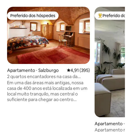
Preferido dos hóspedes
Preferido dos 
Preferido dos hóspedes
Entre os melhore
Apartamento ⋅ Salzburgo
4,91 de uma avaliação média de 
4,91 (395)
2 quartos encantadores na casa da
cidade velha
Em uma das áreas mais antigas, nossa
casa de 400 anos está localizada em um
local muito tranquilo, mas central o
suficiente para chegar ao centro
histórico em 10 minutos a pé. Uma
padaria fica perto. O apartamento tem
uma sala de estar/quarto e um quarto
com pequena cozinha/sala de jantar,
Apartamento ⋅ Sa
com um pequeno banheiro (chuveiro). O
Apartamento no c