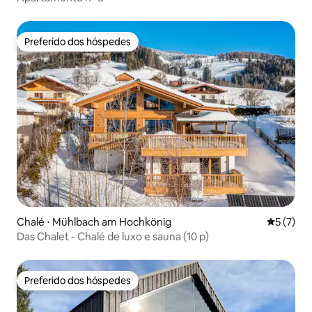
Preferido dos hóspedes
Preferido dos hóspedes
Chalé ⋅ Mühlbach am Hochkönig
5 de uma 
5 (7)
Das Chalet - Chalé de luxo e sauna (10 p)
Preferido dos hóspedes
Preferido dos hóspedes