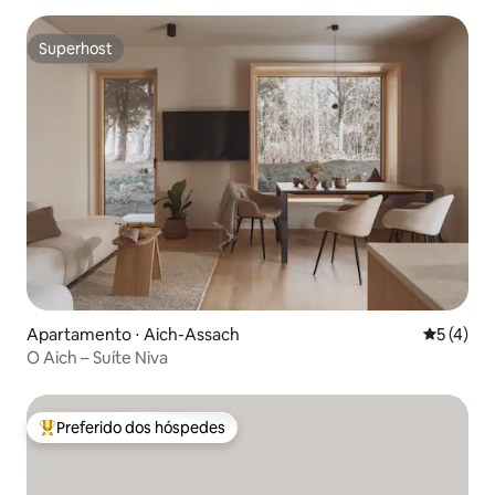
Superhost
Superhost
Apartamento ⋅ Aich-Assach
5 de uma 
5 (4)
O Aich – Suíte Niva
Preferido dos hóspedes
Entre os melhores preferidos dos hóspedes