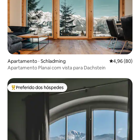
Apartamento ⋅ Schladming
4,96 de uma av
4,96 (80)
Apartamento Planai com vista para Dachstein
Preferido dos hóspedes
Entre os melhores preferidos dos hóspedes