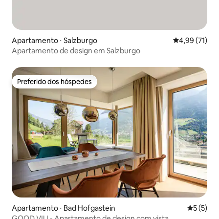
Apartamento ⋅ Salzburgo
4,99 de uma a
4,99 (71)
Apartamento de design em Salzburgo
Preferido dos hóspedes
Preferido dos hóspedes
Apartamento ⋅ Bad Hofgastein
5 de uma 
5 (5)
GOOD VIU - Apartamento de design com vista