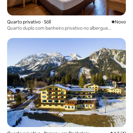
Quarto privativo ⋅ Söll
Novo lugar
Novo
Quarto duplo com banheiro privativo no albergue
Dorfglück