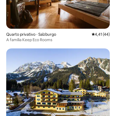
Quarto privativo ⋅ Salzburgo
4,41 de uma a
4,41 (44)
A família Keep Eco Rooms