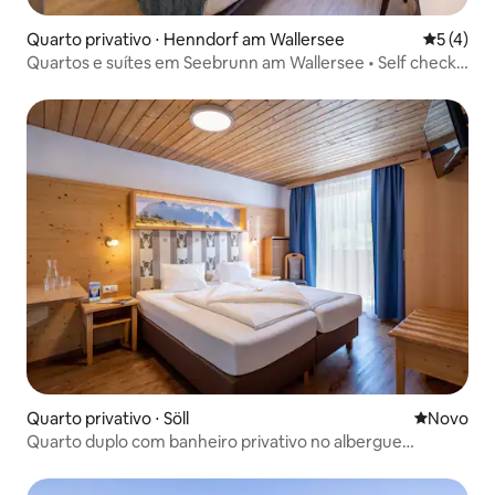
Quarto privativo ⋅ Henndorf am Wallersee
5 de uma 
5 (4)
Quartos e suítes em Seebrunn am Wallersee • Self check-
in
Quarto privativo ⋅ Söll
Novo lugar
Novo
Quarto duplo com banheiro privativo no albergue
Dorfglück