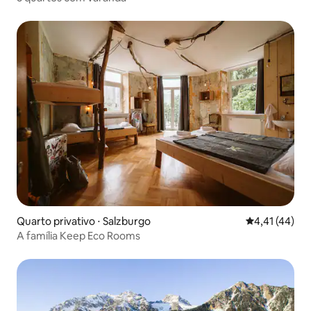
Quarto privativo ⋅ Salzburgo
4,41 de uma a
4,41 (44)
A família Keep Eco Rooms