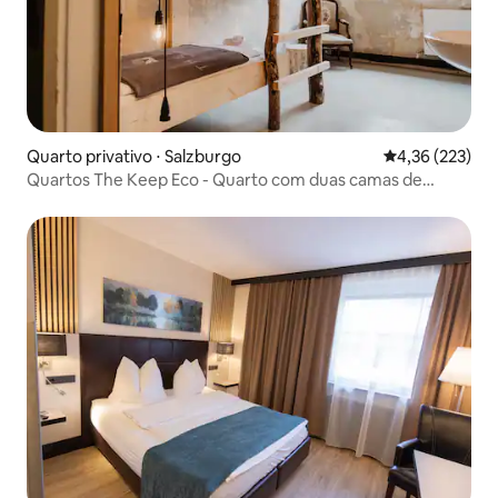
Quarto privativo ⋅ Salzburgo
4,36 de uma av
4,36 (223)
Quartos The Keep Eco - Quarto com duas camas de
solteiro