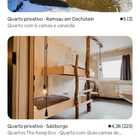
Quarto privativo ⋅ Ramsau am Dachstein
5 de uma 
5 (3)
Quarto com 6 camas e varanda
Quarto privativo ⋅ Salzburgo
4,36 de uma av
4,36 (223)
Quartos The Keep Eco - Quarto com duas camas de
solteiro