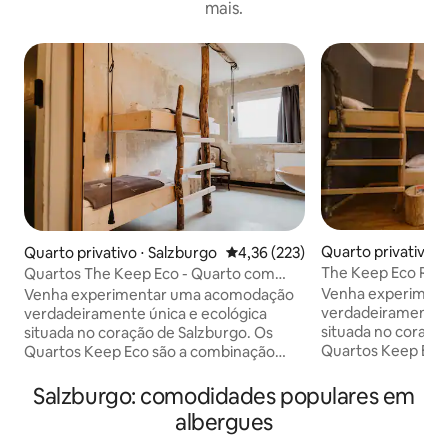
mais.
Quarto privativo ⋅
Quarto privativo ⋅ Salzburgo
4,36 de uma avaliação média de 
4,36 (223)
The Keep Eco Roo
Quartos The Keep Eco - Quarto com
duas camas de solteiro
Venha experimen
Venha experimentar uma acomodação
verdadeiramente ú
verdadeiramente única e ecológica
situada no coraçã
situada no coração de Salzburgo. Os
Quartos Keep Eco
Quartos Keep Eco são a combinação
perfeita de um es
perfeita de um espírito ambientalmente
consciente e uma
consciente e uma comunidade
Salzburgo: comodidades populares em
acolhedora de via
acolhedora de viajantes e moradores
albergues
locais. Você não p
locais. Você não precisará ir muito longe
para ver os desta
para ver os destaques mais