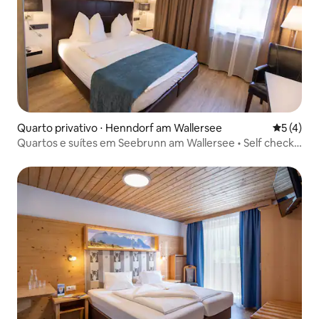
Quarto privativo ⋅ Henndorf am Wallersee
5 de uma 
5 (4)
Quartos e suítes em Seebrunn am Wallersee • Self check-
in