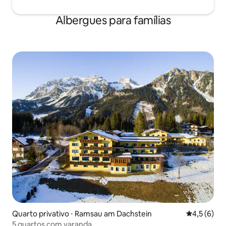
Albergues para famílias
Quarto privativo ⋅ Ramsau am Dachstein
4,5 de uma 
4,5 (6)
5 quartos com varanda