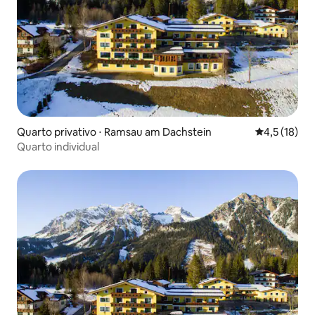
Quarto privativo ⋅ Ramsau am Dachstein
4,5 de uma a
4,5 (18)
Quarto individual