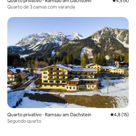
Quarto privativo ⋅ Ramsau am Dachstein
4,5 de uma 
4,5 (4)
Quarto de 3 camas com varanda
Quarto privativo ⋅ Ramsau am Dachstein
4,8 de uma a
4,8 (15)
Segundo quarto