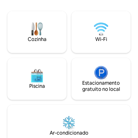
impressionantes d
impressionantes de Salzburgo, como o
rio Salzach e a hist
rio Salzach e a histórica Cidade Velha. O
que os hóspedes 
que os hóspedes adoram: consciência
ecológica Elegant
ecológica Elegante e confortável Perto
de pontos turístic
de pontos turísticos da cidade Self
check-in a qualq
check-in a qualquer momento Quartos
Cozinha
Wi-Fi
inteiros Restaura
inteiros Restaurante
vegetariano/vega
vegetariano/vegano
Estacionamento
Piscina
gratuito no local
Ar-condicionado