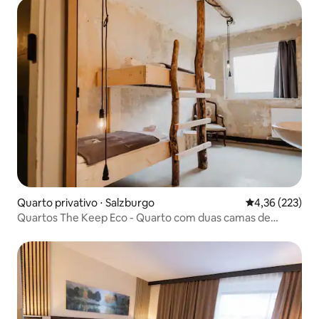
Quarto privativo ⋅ Salzburgo
4,36 de uma av
4,36 (223)
Quartos The Keep Eco - Quarto com duas camas de
solteiro