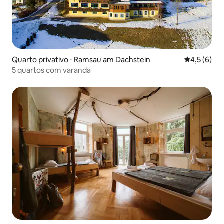
Quarto privativo ⋅ Ramsau am Dachstein
4,5 de uma 
4,5 (6)
5 quartos com varanda