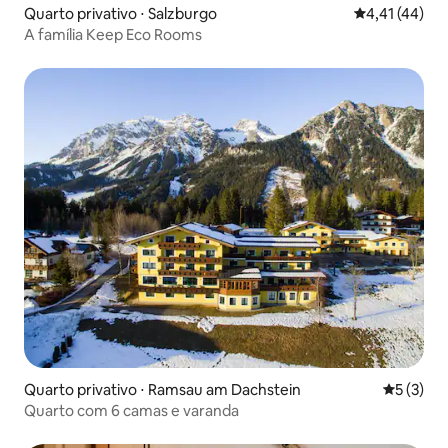
Quarto privativo ⋅ Salzburgo
4,41 de uma a
4,41 (44)
A família Keep Eco Rooms
Quarto privativo ⋅ Ramsau am Dachstein
5 de uma 
5 (3)
Quarto com 6 camas e varanda