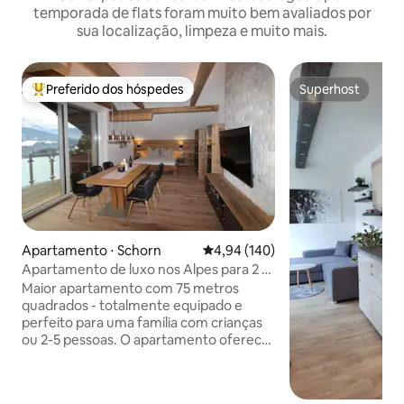
temporada de flats foram muito bem avaliados por
sua localização, limpeza e muito mais.
Preferido dos hóspedes
Superhost
Entre os melhores preferidos dos hóspedes
Superhost
Apartamento ⋅ Schorn
4,94 de uma avaliação média de 
4,94 (140)
Apartamento de luxo nos Alpes para 2 a
5 pessoas
Maior apartamento com 75 metros
quadrados - totalmente equipado e
perfeito para uma família com crianças
ou 2-5 pessoas. O apartamento oferece
uma ótima vista panorâmica, é muito
grande e bem equipado - Aproveite e
divirta-se! Na alta temporada de verão e