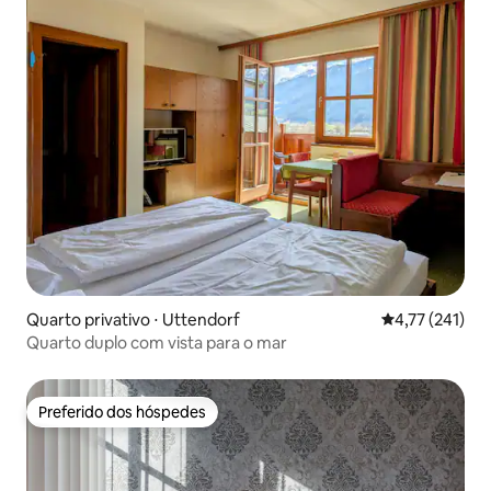
Quarto privativo ⋅ Uttendorf
4,77 de uma av
4,77 (241)
Quarto duplo com vista para o mar
Preferido dos hóspedes
Preferido dos hóspedes