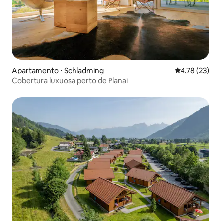
Apartamento ⋅ Schladming
4,78 de uma a
4,78 (23)
Cobertura luxuosa perto de Planai