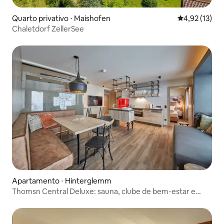
Quarto privativo ⋅ Maishofen
4,92 de uma a
4,92 (13)
Chaletdorf ZellerSee
Apartamento ⋅ Hinterglemm
Thomsn Central Deluxe: sauna, clube de bem-estar e
piscina