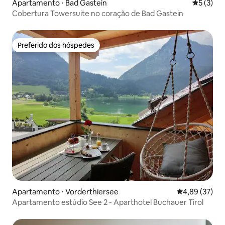
Apartamento ⋅ Bad Gastein
5 de uma 
5 (3)
Cobertura Towersuite no coração de Bad Gastein
Preferido dos hóspedes
Preferido dos hóspedes
Apartamento ⋅ Vorderthiersee
4,89 de uma a
4,89 (37)
Apartamento estúdio See 2 - Aparthotel Buchauer Tirol