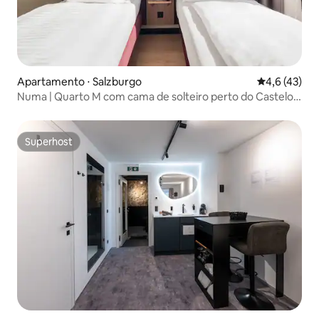
Apartamento ⋅ Salzburgo
4,6 de uma a
4,6 (43)
Numa | Quarto M com cama de solteiro perto do Castelo
de Mirabell
Superhost
Superhost