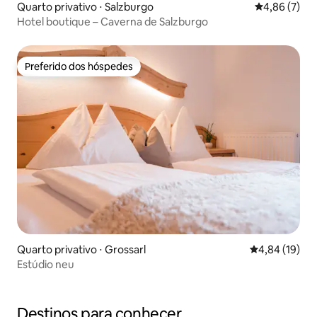
Quarto privativo ⋅ Salzburgo
4,86 de uma 
4,86 (7)
Hotel boutique – Caverna de Salzburgo
Preferido dos hóspedes
Preferido dos hóspedes
Quarto privativo ⋅ Grossarl
4,84 de uma a
4,84 (19)
Estúdio neu
Destinos para conhecer