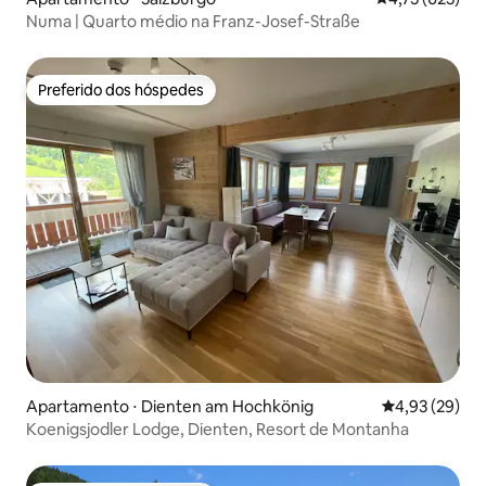
Numa | Quarto médio na Franz-Josef-Straße
Preferido dos hóspedes
Preferido dos hóspedes
Apartamento ⋅ Dienten am Hochkönig
4,93 de uma a
4,93 (29)
Koenigsjodler Lodge, Dienten, Resort de Montanha