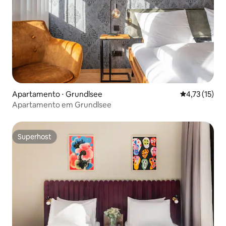
Apartamento ⋅ Grundlsee
4,73 de uma a
4,73 (15)
Apartamento em Grundlsee
Superhost
Superhost