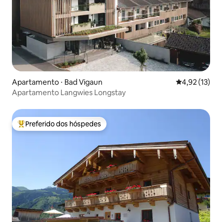
Apartamento ⋅ Bad Vigaun
4,92 de uma a
4,92 (13)
Apartamento Langwies Longstay
Preferido dos hóspedes
Entre os melhores preferidos dos hóspedes