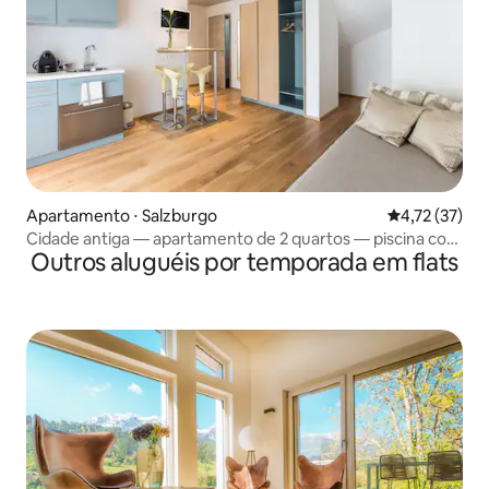
Apartamento ⋅ Salzburgo
4,72 de uma a
4,72 (37)
Cidade antiga — apartamento de 2 quartos — piscina com
Outros aluguéis por temporada em flats
acesso direto