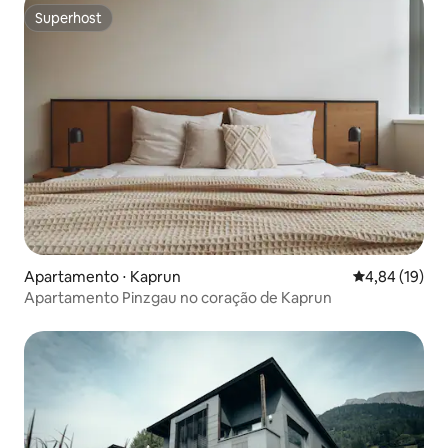
Superhost
Superhost
Apartamento ⋅ Kaprun
4,84 de uma a
4,84 (19)
Apartamento Pinzgau no coração de Kaprun