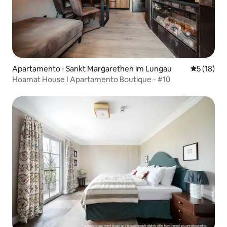
Apartamento ⋅ Sankt Margarethen im Lungau
5 de uma a
5 (18)
Hoamat House I Apartamento Boutique - #10