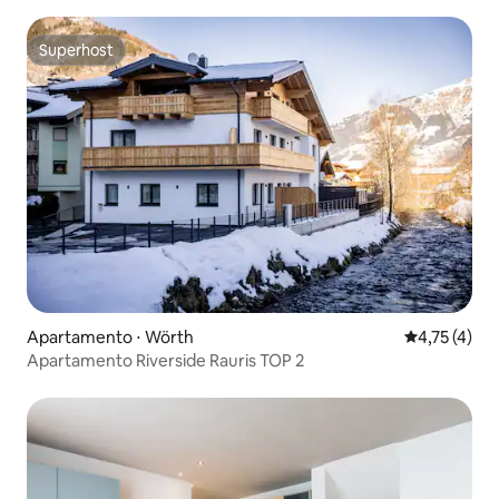
Mirabell
Superhost
Superhost
Apartamento ⋅ Wörth
4,75 de uma 
4,75 (4)
Apartamento Riverside Rauris TOP 2