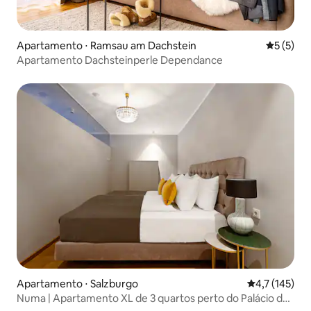
Apartamento ⋅ Ramsau am Dachstein
5 de uma 
5 (5)
Apartamento Dachsteinperle Dependance
Apartamento ⋅ Salzburgo
4,7 de uma av
4,7 (145)
Numa | Apartamento XL de 3 quartos perto do Palácio de