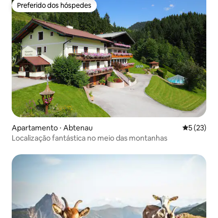
Preferido dos hóspedes
Preferido dos hóspedes
Apartamento ⋅ Abtenau
5 de uma a
5 (23)
Localização fantástica no meio das montanhas