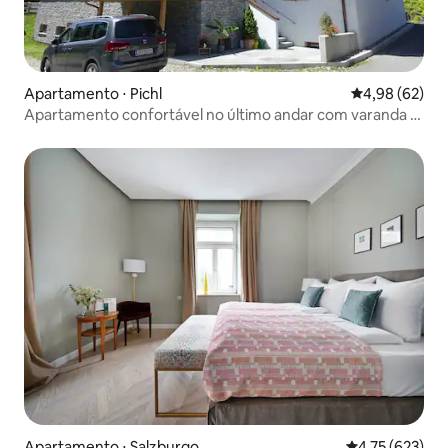
Apartamento ⋅ Pichl
4,98 de uma a
4,98 (62)
Apartamento confortável no último andar com varanda e
jardim
Apartamento ⋅ Salzburgo
4,75 de uma av
4,75 (623)