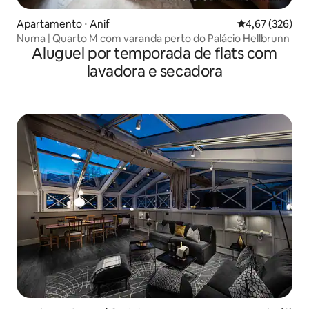
Apartamento ⋅ Anif
4,67 de uma av
4,67 (326)
Numa | Quarto M com varanda perto do Palácio Hellbrunn
Aluguel por temporada de flats com
lavadora e secadora