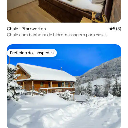
Chalé ⋅ Pfarrwerfen
5 de uma 
5 (3)
Chalé com banheira de hidromassagem para casais
Preferido dos hóspedes
Preferido dos hóspedes