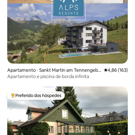
Apartamento ⋅ Sankt Martin am Tennengebir
4,86 de uma av
4,86 (163)
ge
Apartamento e piscina de borda infinita
Preferido dos hóspedes
Entre os melhores preferidos dos hóspedes