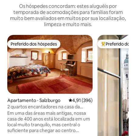
Os hóspedes concordam: estes aluguéis por
temporada de acomodações para famílias foram
muito bem avaliados em muitos por sua localização,
limpeza e muito mais.
Preferido dos hóspedes
Preferido dos 
Preferido dos hóspedes
Entre os melhore
Apartamento ⋅ Salzburgo
4,91 de uma avaliação média de 
4,91 (396)
2 quartos encantadores na casa da
cidade velha
Em uma das áreas mais antigas, nossa
casa de 400 anos está localizada em um
local muito tranquilo, mas central o
suficiente para chegar ao centro