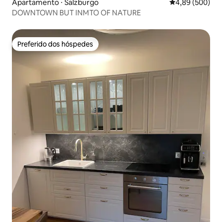
Apartamento ⋅ Salzburgo
4,89 de uma ava
4,89 (500)
DOWNTOWN BUT INMTO OF NATURE
Preferido dos hóspedes
Preferido dos hóspedes