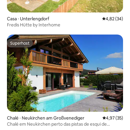
Casa ⋅ Unterlengdorf
4,82 de uma a
4,82 (34)
Fredis Hütte by Interhome
Superhost
Superhost
Chalé ⋅ Neukirchen am Großvenediger
4,97 de uma a
4,97 (35)
Chalé em Neukirchen perto das pistas de esqui de
Wildkogel