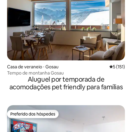
Casa de veraneio ⋅ Gosau
5 de uma av
5 (151)
Tempo de montanha Gosau
Aluguel por temporada de
acomodações pet friendly para famílias
Preferido dos hóspedes
Preferido dos hóspedes