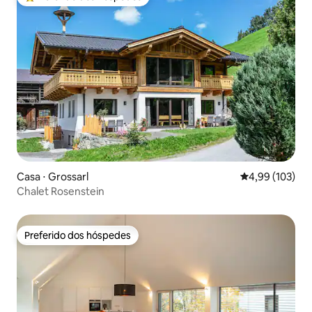
Entre os melhores preferidos dos hóspedes
Casa ⋅ Grossarl
4,99 de uma av
4,99 (103)
Chalet Rosenstein
Preferido dos hóspedes
Preferido dos hóspedes