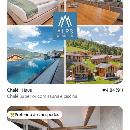
Chalé ⋅ Haus
4,84 de uma a
4,84 (91)
Chalé Superior com sauna e piscina
Preferido dos hóspedes
Entre os melhores preferidos dos hóspedes