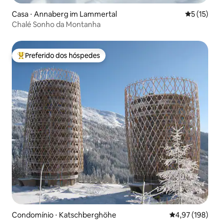
Casa ⋅ Annaberg im Lammertal
5 de uma a
5 (15)
Chalé Sonho da Montanha
Preferido dos hóspedes
Entre os melhores preferidos dos hóspedes
Condomínio ⋅ Katschberghöhe
4,97 de uma av
4,97 (198)