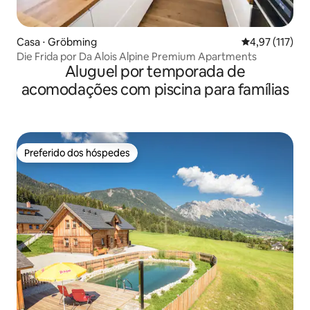
Casa ⋅ Gröbming
4,97 de uma av
4,97 (117)
Die Frida por Da Alois Alpine Premium Apartments
Aluguel por temporada de
acomodações com piscina para famílias
Preferido dos hóspedes
Preferido dos hóspedes