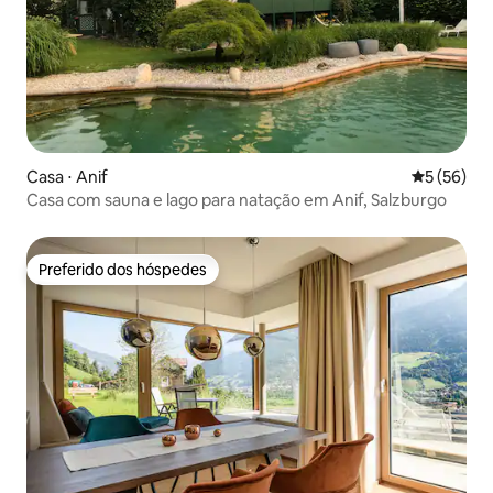
Casa ⋅ Anif
5 de uma a
5 (56)
Casa com sauna e lago para natação em Anif, Salzburgo
Preferido dos hóspedes
Preferido dos hóspedes