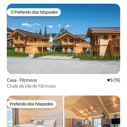
Preferido dos hóspedes
Entre os melhores preferidos dos hóspedes
Casa ⋅ Filzmoos
5 de uma a
5 (15)
Chalé da Vila de Filzmoos
Preferido dos hóspedes
Preferido dos hóspedes