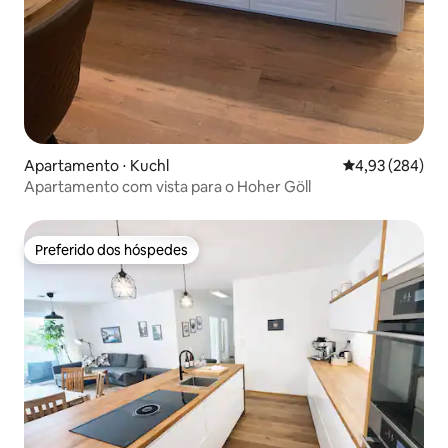
Apartamento ⋅ Kuchl
4,93 de uma ava
4,93 (284)
Apartamento com vista para o Hoher Göll
Preferido dos hóspedes
Preferido dos hóspedes