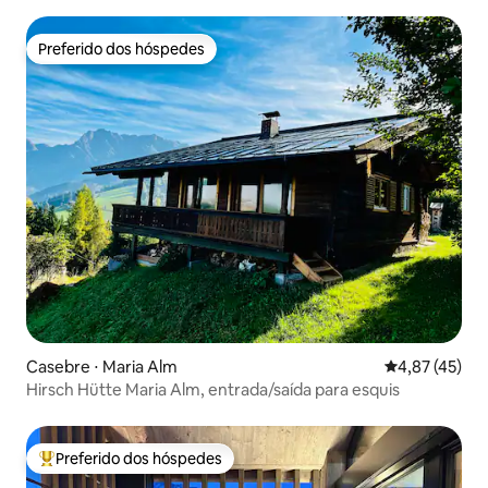
Preferido dos hóspedes
Preferido dos hóspedes
Casebre ⋅ Maria Alm
4,87 de uma a
4,87 (45)
Hirsch Hütte Maria Alm, entrada/saída para esquis
Preferido dos hóspedes
Entre os melhores preferidos dos hóspedes