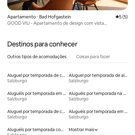
Apartamento ⋅ Bad Hofgastein
5 de uma 
5 (5)
GOOD VIU - Apartamento de design com vista
panorâmica
Destinos para conhecer
Outros tipos de acomodações
Coisas para fazer
Aluguel por temporada de casas de veraneio
Aluguel por temporada de alojamentos ecológicos
Salzburgo
Salzburgo
Aluguéis por temporada em albergue
Aluguéis por temporada na orla
Salzburgo
Salzburgo
Aluguel por temporada de castelos
Aluguéis por temporada em hotéis-fazenda
Salzburgo
Salzburgo
Aluguéis por temporada com caiaque
Mostrar mais