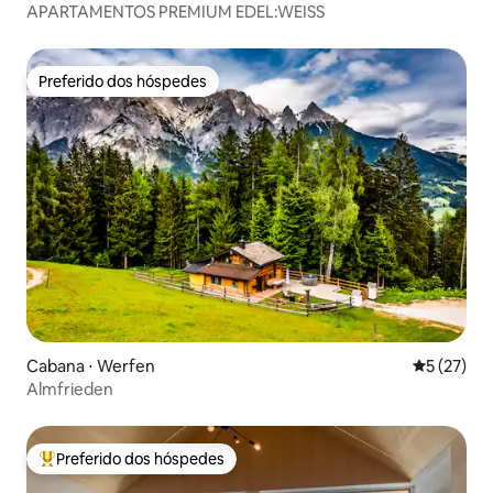
APARTAMENTOS PREMIUM EDEL:WEISS
Preferido dos hóspedes
Preferido dos hóspedes
Cabana ⋅ Werfen
5 de uma a
5 (27)
Almfrieden
Preferido dos hóspedes
Entre os melhores preferidos dos hóspedes