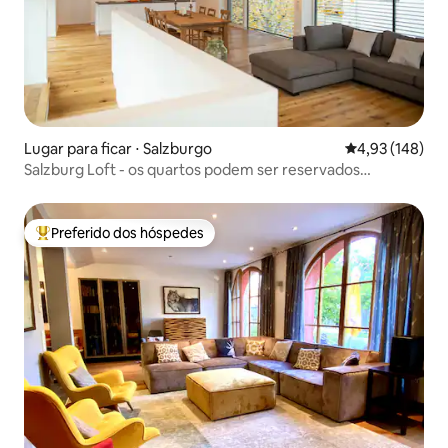
Lugar para ficar ⋅ Salzburgo
4,93 de uma av
4,93 (148)
Salzburg Loft - os quartos podem ser reservados
separadamente
Preferido dos hóspedes
Entre os melhores preferidos dos hóspedes