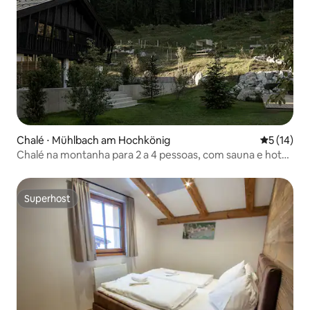
Chalé ⋅ Mühlbach am Hochkönig
5 de uma a
5 (14)
Chalé na montanha para 2 a 4 pessoas, com sauna e hot
pot
Superhost
Superhost