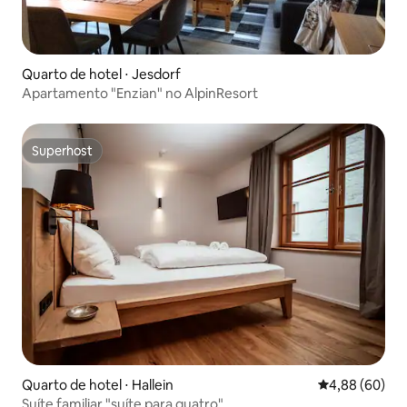
Quarto de hotel ⋅ Jesdorf
Apartamento "Enzian" no AlpinResort
Superhost
Superhost
Quarto de hotel ⋅ Hallein
4,88 de uma av
4,88 (60)
Suíte familiar "suíte para quatro"