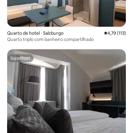
Quarto de hotel ⋅ Salzburgo
4,79 de uma av
4,79 (113)
Quarto triplo com banheiro compartilhado
Superhost
Superhost