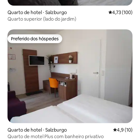
Quarto de hotel ⋅ Salzburgo
4,73 de uma av
4,73 (100)
Quarto superior (lado do jardim)
Preferido dos hóspedes
Preferido dos hóspedes
Quarto de hotel ⋅ Salzburgo
4,9 de uma a
4,9 (10)
Quarto de motel Plus com banheiro privativo