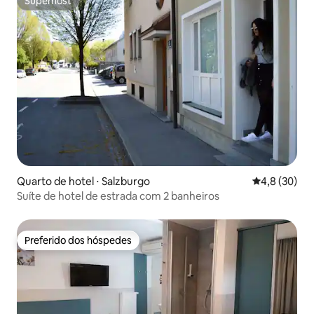
Superhost
Superhost
Quarto de hotel ⋅ Salzburgo
4,8 de uma a
4,8 (30)
Suíte de hotel de estrada com 2 banheiros
Preferido dos hóspedes
Preferido dos hóspedes