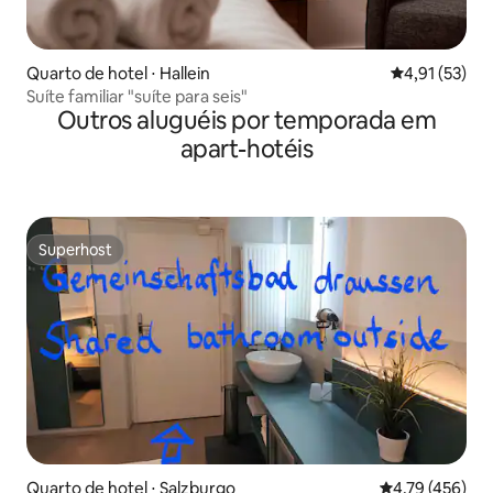
Quarto de hotel ⋅ Hallein
4,91 de uma a
4,91 (53)
Suíte familiar "suíte para seis"
Outros aluguéis por temporada em
apart-hotéis
Superhost
Superhost
Quarto de hotel ⋅ Salzburgo
4,79 de uma av
4,79 (456)