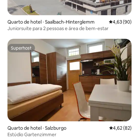
Quarto de hotel ⋅ Saalbach-Hinterglemm
4,63 de uma a
4,63 (90)
Juniorsuite para 2 pessoas e área de bem-estar
Superhost
Superhost
Quarto de hotel ⋅ Salzburgo
4,62 de uma a
4,62 (82)
Estúdio Gartenzimmer