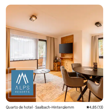
Quarto de hotel ⋅ Saalbach-Hinterglemm
4,85 de uma a
4,85 (13)