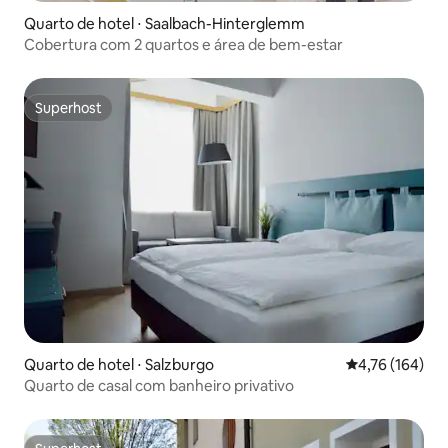
Quarto de hotel ⋅ Saalbach-Hinterglemm
Cobertura com 2 quartos e área de bem-estar
Superhost
Superhost
Quarto de hotel ⋅ Salzburgo
4,76 de uma av
4,76 (164)
Quarto de casal com banheiro privativo