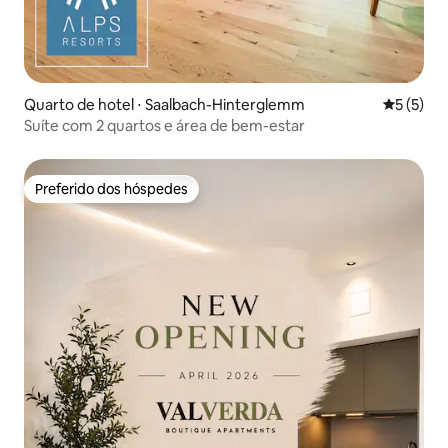
Quarto de hotel ⋅ Saalbach-Hinterglemm
5 de uma 
5 (5)
Suíte com 2 quartos e área de bem-estar
Preferido dos hóspedes
Preferido dos hóspedes