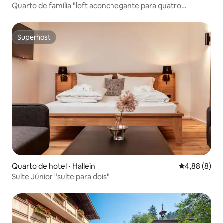
Quarto de família "loft aconchegante para quatro
pessoas"
Superhost
Superhost
Quarto de hotel ⋅ Hallein
4,88 de uma 
4,88 (8)
Suíte Júnior "suíte para dois"