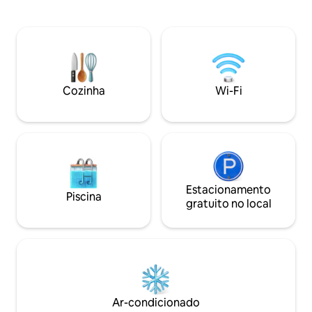
interno Aluguel de esquis e bicicletas
partida perfeito 
bem ao lado Cartão de verão de Zell am
passeios de bicicl
See-Kaprun incluso 10% de desconto em
muito mais, Sinta-
passes diários para o TAUERN SPA
****- para 2 pesso
Kaprun, Conforto de nível 4 estrelas e
cerca de 25 m² Áre
acomodação para 4 a 6 pessoas
cozinha /
Ocupação padrão: 4 pessoas Área de
Cozinha
Wi-Fi
estar de 70 m² no térreo ou no primeiro
andar 2 quartos
Estacionamento
Piscina
gratuito no local
Ar-condicionado