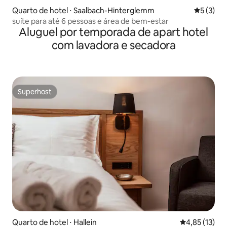
Quarto de hotel ⋅ Saalbach-Hinterglemm
5 de uma 
5 (3)
suíte para até 6 pessoas e área de bem-estar
Aluguel por temporada de apart hotel
com lavadora e secadora
Superhost
Superhost
Quarto de hotel ⋅ Hallein
4,85 de uma a
4,85 (13)