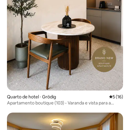
Quarto de hotel ⋅ Grödig
5 de uma a
5 (16)
Apartamento boutique (103) - Varanda e vista para a
montanha