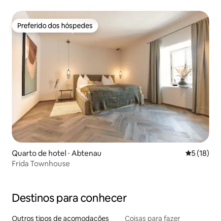
Preferido dos hóspedes
Preferido dos hóspedes
Quarto de hotel ⋅ Abtenau
5 de uma a
5 (18)
Frida Townhouse
Destinos para conhecer
Outros tipos de acomodações
Coisas para fazer