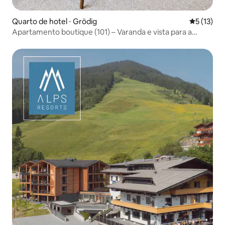
Quarto de hotel ⋅ Grödig
5 de uma a
5 (13)
Apartamento boutique (101) – Varanda e vista para a
montanha