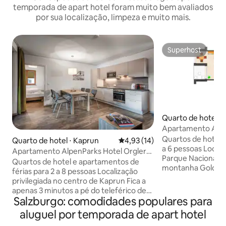
temporada de apart hotel foram muito bem avaliados
por sua localização, limpeza e muito mais.
Superhost
Superhost
Quarto de hotel ⋅ M
rol
Apartamento Alpe
Apartment Monta
Quartos de hotel 
Quarto de hotel ⋅ Kaprun
4,93 de uma avaliação média de
4,93 (14)
a 6 pessoas Local
Apartamento AlpenParks Hotel Orgler
Parque Nacional 
Kaprun Apartmen
Quartos de hotel e apartamentos de
montanha Goldrie
férias para 2 a 8 pessoas Localização
de distância (estâ
privilegiada no centro de Kaprun Fica a
Großglockner Reso
apenas 3 minutos a pé do teleférico de
minutos a pé de pi
Salzburgo: comodidades populares para
montanha MK Maiskogelbahn Área de
country Restauran
sauna com sauna finlandesa, sauna de
aluguel por temporada de apart hotel
apartamentos com
ervas e áreas de descanso Restaurante
Aluguel de e-bike