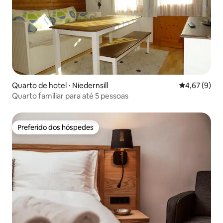
Quarto de hotel ⋅ Niedernsill
4,67 de uma 
4,67 (9)
Quarto familiar para até 5 pessoas
Preferido dos hóspedes
Preferido dos hóspedes