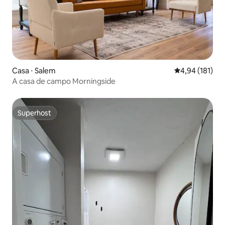
Casa ⋅ Salem
4,94 de uma av
4,94 (181)
A casa de campo Morningside
Superhost
Superhost