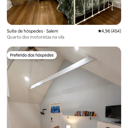
Suíte de hóspedes ⋅ Salem
4,96 de uma av
4,96 (454)
Quarto dos motoristas na vila
Preferido dos hóspedes
Preferido dos hóspedes