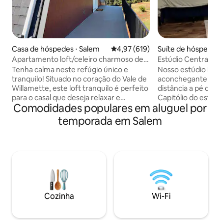
Casa de hóspedes ⋅ Salem
4,97 de uma avaliação média de 
4,97 (619)
Suíte de hóspedes
Apartamento loft/celeiro charmoso de 1
Estúdio Central S
quarto com banheira de hidromassagem
Tenha calma neste refúgio único e
Nosso estúdio Ref
tranquilo! Situado no coração do Vale de
aconchegante loca
Willamette, este loft tranquilo é perfeito
distância a pé do 
para o casal que deseja relaxar e
Capitólio do estad
Comodidades populares em aluguel por
recarregar as energias. Desfrute dos
Willamette. O Hid
nossos mercados de agricultores locais
privacidade, com s
temporada em Salem
ou de um jogo de beisebol no Volcanoes
banheiro complet
Stadium. Conheça nossos restaurantes
máquina de lavar e se
e vinícolas locais ou veja o que está
bairro fica perto o
acontecendo neste verão com a nossa
da cidade para de
cena musical local. Visite nossas muitas
até restaurantes lo
caminhadas e trilhas ou navegue em
Park e muito mais. 
nossos rios e lagos - e muito mais!
minutos de carro 
Quando você voltar para o bnb,
facilitando o acess
Cozinha
Wi-Fi
aproveite um banho na banheira de
*Veja a nota prim
hidromassagem da varanda!
propriedade*