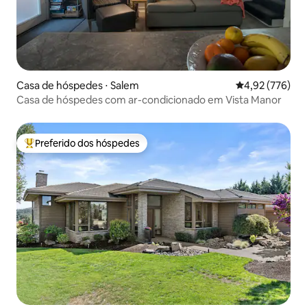
Casa de hóspedes ⋅ Salem
4,92 de uma av
4,92 (776)
Casa de hóspedes com ar-condicionado em Vista Manor
Preferido dos hóspedes
Entre os melhores preferidos dos hóspedes