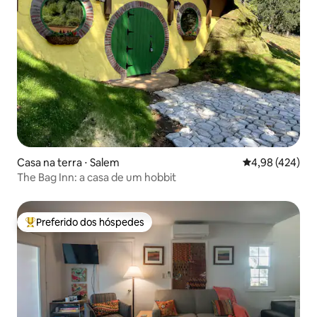
Casa na terra ⋅ Salem
4,98 de uma av
4,98 (424)
The Bag Inn: a casa de um hobbit
Preferido dos hóspedes
Entre os melhores preferidos dos hóspedes