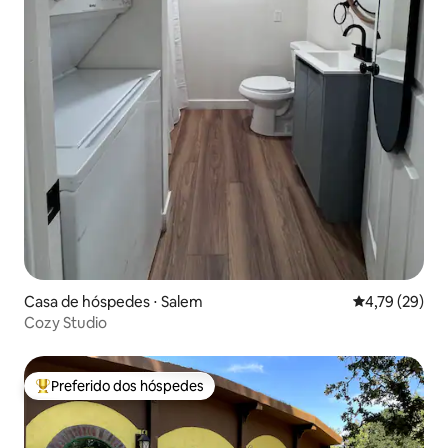
Casa de hóspedes ⋅ Salem
4,79 de uma a
4,79 (29)
Cozy Studio
Preferido dos hóspedes
Entre os melhores preferidos dos hóspedes