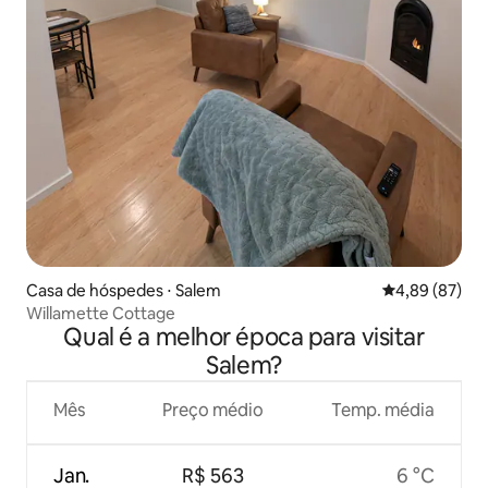
Casa de hóspedes ⋅ Salem
4,89 de uma a
4,89 (87)
Willamette Cottage
Qual é a melhor época para visitar
Salem?
Mês
Preço médio
Temp. média
Jan.
R$ 563
6 °C