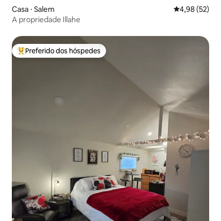
Casa ⋅ Salem
4,98 de uma a
4,98 (52)
A propriedade Illahe
Preferido dos hóspedes
Entre os melhores preferidos dos hóspedes