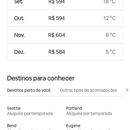
Set.
R$ 594
18 °C
Out.
R$ 594
12 °C
Nov.
R$ 604
8 °C
Dez.
R$ 584
5 °C
Destinos para conhecer
Destinos perto de você
Outros tipos de acomodações
Pr
Seattle
Portland
Aluguéis por temporada
Aluguéis por temporada
Bend
Eugene