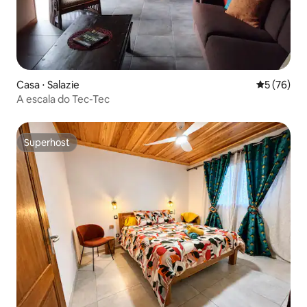
Casa ⋅ Salazie
5 de uma a
5 (76)
A escala do Tec-Tec
Superhost
Superhost