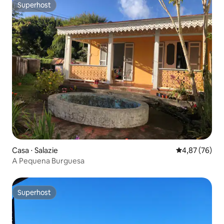
Superhost
Superhost
Casa ⋅ Salazie
4,87 de uma a
4,87 (76)
A Pequena Burguesa
Superhost
Superhost