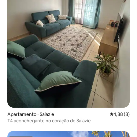
Apartamento ⋅ Salazie
4,88 de uma 
4,88 (8)
T4 aconchegante no coração de Salazie