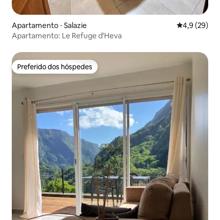
Apartamento ⋅ Salazie
4,9 de uma a
4,9 (29)
Apartamento: Le Refuge d'Heva
Preferido dos hóspedes
Preferido dos hóspedes