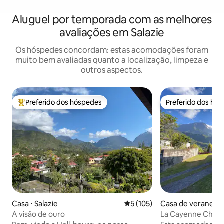
Aluguel por temporada com as melhores
avaliações em Salazie
Os hóspedes concordam: estas acomodações foram
muito bem avaliadas quanto a localização, limpeza e
outros aspectos.
Preferido dos hóspedes
Preferido dos hó
Entre os melhores preferidos dos hóspedes
Preferido dos hó
Casa ⋅ Salazie
5 de uma avaliação média de 
5 (105)
Casa de veraneio ⋅
A visão de ouro
La Cayenne Charm
Bourg em tranquil