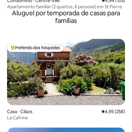
Condomínio ⋅ Centre-Ville
4,94 de uma av
4,94 (103)
Apartamento familiar (2 quartos, 6 pessoas) em St Pierre
Aluguel por temporada de casas para
famílias
Preferido dos hóspedes
Entre os melhores preferidos dos hóspedes
Casa ⋅ Cilaos
4,95 de uma av
4,95 (258)
La Cafrine