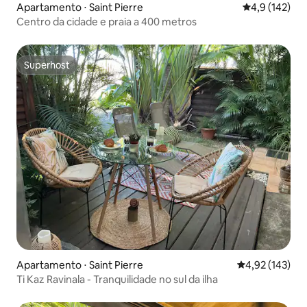
Apartamento ⋅ Saint Pierre
4,9 de uma av
4,9 (142)
Centro da cidade e praia a 400 metros
Superhost
Superhost
Apartamento ⋅ Saint Pierre
4,92 de uma av
4,92 (143)
Ti Kaz Ravinala - Tranquilidade no sul da ilha