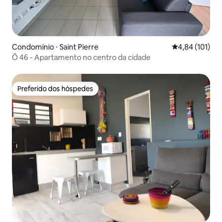
Condomínio ⋅ Saint Pierre
4,84 de uma av
4,84 (101)
Ô 46 - Apartamento no centro da cidade
Preferido dos hóspedes
Preferido dos hóspedes