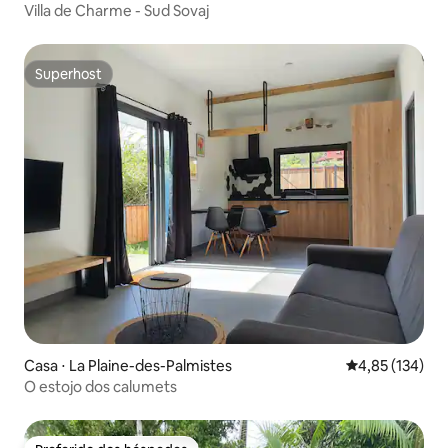
Villa de Charme - Sud Sovaj
Superhost
Superhost
Casa ⋅ La Plaine-des-Palmistes
4,85 de uma av
4,85 (134)
O estojo dos calumets