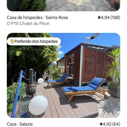
Casa de hóspedes ⋅ Sainte Rose
4,94 de uma av
4,94 (108)
O P'tit Chalet du Piton
Preferido dos hóspedes
Entre os melhores preferidos dos hóspedes
Casa ⋅ Salazie
4,92 de uma a
4,92 (64)