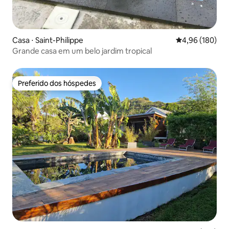
Casa ⋅ Saint-Philippe
4,96 de uma av
4,96 (180)
Grande casa em um belo jardim tropical
Preferido dos hóspedes
Preferido dos hóspedes