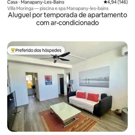
Casa ⋅ Manapany-Les-Bains
4,94 de uma av
4,94 (146)
Villa Moringa — piscina e spa Manapany-les-bains
Aluguel por temporada de apartamento
com ar-condicionado
Preferido dos hóspedes
Entre os melhores preferidos dos hóspedes