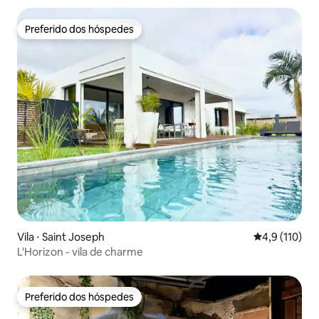
Preferido dos hóspedes
Preferido dos hóspedes
Vila ⋅ Saint Joseph
4,9 de uma av
4,9 (110)
L'Horizon - vila de charme
Preferido dos hóspedes
Preferido dos hóspedes