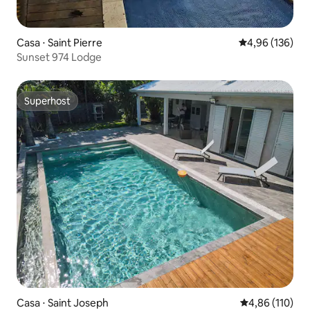
Casa ⋅ Saint Pierre
4,96 de uma av
4,96 (136)
Sunset 974 Lodge
Superhost
Superhost
Casa ⋅ Saint Joseph
4,86 de uma av
4,86 (110)