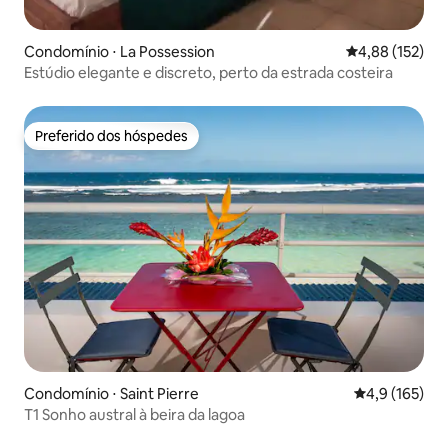
Condomínio ⋅ La Possession
4,88 de uma av
4,88 (152)
Estúdio elegante e discreto, perto da estrada costeira
Preferido dos hóspedes
Preferido dos hóspedes
Condomínio ⋅ Saint Pierre
4,9 de uma av
4,9 (165)
T1 Sonho austral à beira da lagoa