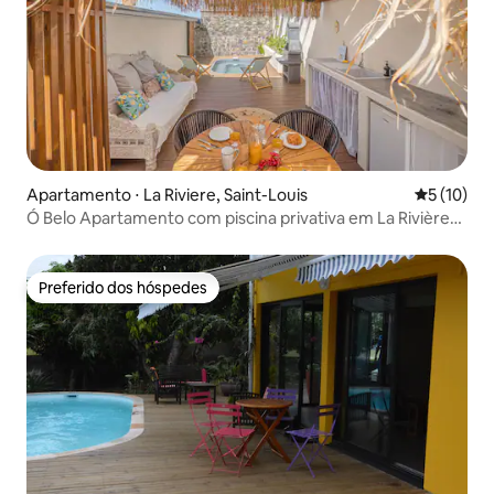
Apartamento ⋅ La Riviere, Saint-Louis
5 de uma a
5 (10)
Ó Belo Apartamento com piscina privativa em La Rivière-
Saint-Louis
Preferido dos hóspedes
Preferido dos hóspedes