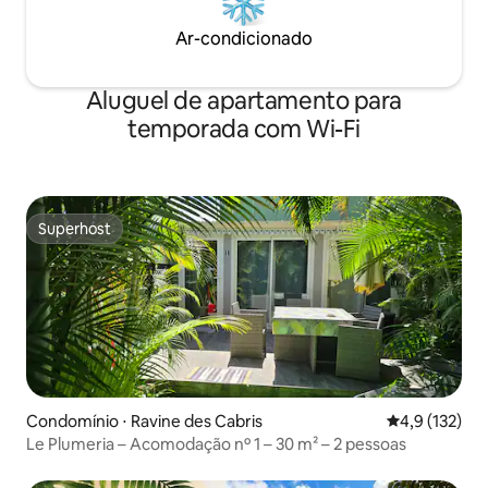
Ar-condicionado
Aluguel de apartamento para
temporada com Wi-Fi
Superhost
Superhost
Condomínio ⋅ Ravine des Cabris
4,9 de uma av
4,9 (132)
Le Plumeria – Acomodação nº 1 – 30 m² – 2 pessoas