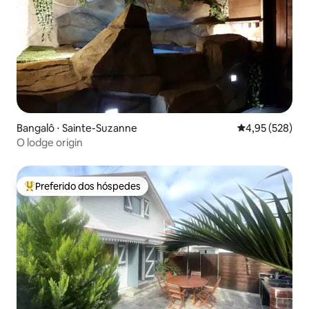
Bangalô ⋅ Sainte-Suzanne
4,95 de uma av
4,95 (528)
O lodge origin
Preferido dos hóspedes
Entre os melhores preferidos dos hóspedes