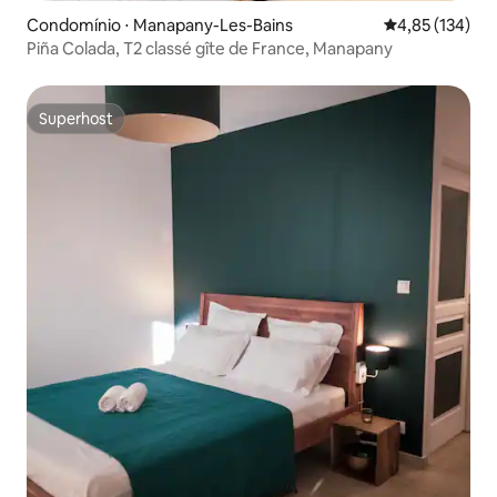
Condomínio ⋅ Manapany-Les-Bains
4,85 de uma av
4,85 (134)
Piña Colada, T2 classé gîte de France, Manapany
Superhost
Superhost