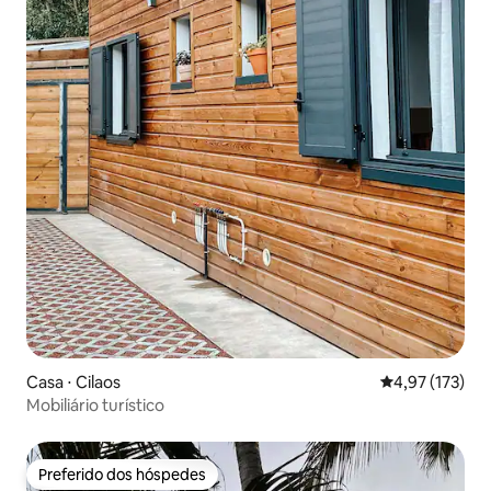
Casa ⋅ Cilaos
4,97 de uma av
4,97 (173)
Mobiliário turístico
Preferido dos hóspedes
Preferido dos hóspedes