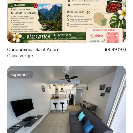
Condomínio ⋅ Saint Andre
4,99 de uma a
4,99 (97)
Caixa Verger
Superhost
Superhost