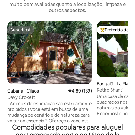
muito bem avaliadas quanto a localização, limpeza e
outros aspectos.
Superhost
Preferido dos 
Superhost
Entre os melhore
Bangalô ⋅ La Plain
es
Retiro Shanti
Cabana ⋅ Cilaos
4,89 de uma avaliação média de 
4,89 (139)
Uma casa de camp
Davy Crokett
quadrados nos pra
‼️Animais de estimação são estritamente
naturais do vulcão
proibidos‼️ Você está em busca de uma
É composto por u
mudança de cenário e de natureza para
com uma cama que
voltar ao essencial? Ofereço a você esta
sanitários, uma sa
Comodidades populares para aluguel
cabana pequena, totalmente equipada e
Sat, Wi-Fi gratuito
confortável, no coração de uma floresta