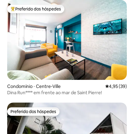
Preferido dos hóspedes
Entre os melhores preferidos dos hóspedes
Condomínio ⋅ Centre-Ville
4,95 de uma a
4,95 (39)
Dina Run**** em frente ao mar de Saint Pierre!
Preferido dos hóspedes
Preferido dos hóspedes