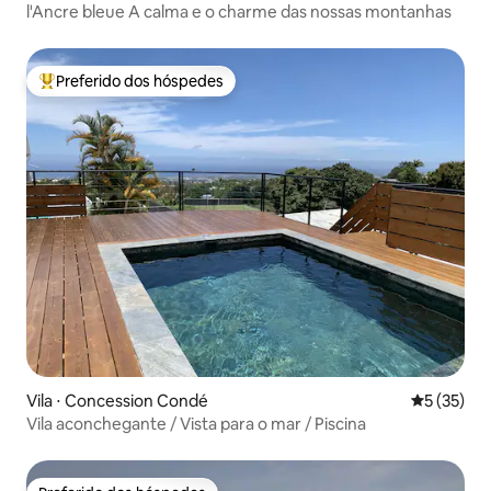
l'Ancre bleue A calma e o charme das nossas montanhas
Preferido dos hóspedes
Entre os melhores preferidos dos hóspedes
Vila ⋅ Concession Condé
5 de uma a
5 (35)
Vila aconchegante / Vista para o mar / Piscina