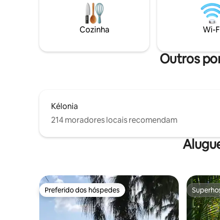
preocupações do dia a dia para trás e
padaria, 
desfrute da nossa banheira de
lavanderi
hidromassagem privativa. 🫧 Para uma
sucedida
Cozinha
Wi-F
estadia ao ar livre, cercada pela
respondê-
tranquilidade das terras altas da Reunião.
🇷🇪
Outros pon
Kélonia
214 moradores locais recomendam
Alugu
Preferido dos hóspedes
Superho
Preferido dos hóspedes
Superho