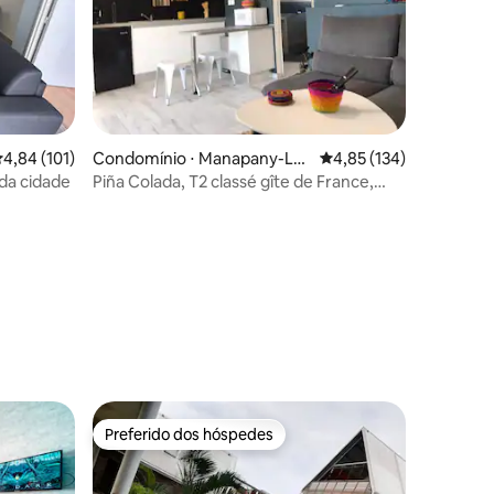
ções
,84 de uma avaliação média de 5, 101 avaliações
4,84 (101)
Condomínio ⋅ Manapany-Les
4,85 de uma avaliação 
4,85 (134)
-Bains
da cidade
Piña Colada, T2 classé gîte de France,
Manapany
Preferido dos hóspedes
os hóspedes
Preferido dos hóspedes