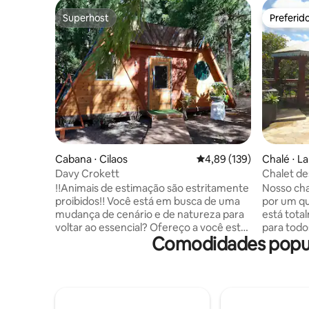
Superhost
Preferid
Superhost
Preferid
Cabana ⋅ Cilaos
4,89 de uma avaliação m
4,89 (139)
Chalé ⋅ La
Davy Crokett
Chalet de
‼️Animais de estimação são estritamente
Nosso cha
proibidos‼️ Você está em busca de uma
por um qu
mudança de cenário e de natureza para
está tot
voltar ao essencial? Ofereço a você esta
para todos
Comodidades popula
cabana pequena, totalmente equipada e
com crian
confortável, no coração de uma floresta
Muito aco
de criptoméria japonesa. 🌲 Rústico e
pode desc
aconchegante, você pode desfrutar
apreciar 
plenamente de Cilaos e de suas
des neiges
paisagens excepcionais. Deixe suas
as comodi