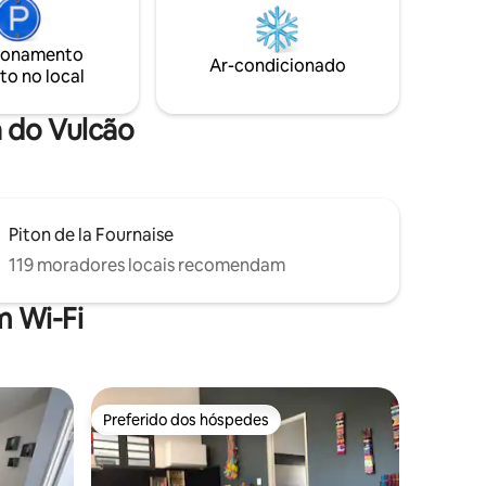
ente
é luxuoso e único, com materiais e
r a
recursos de alta qualidade. Café e chá
ncia
são fornecidos. Wi-Fi de fibra. Tomadas
ionamento
Ar-condicionado
USB.
to no local
a do Vulcão
Piton de la Fournaise
119 moradores locais recomendam
 Wi-Fi
Preferido dos hóspedes
Preferido dos hóspedes