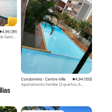
4,95 de uma avaliação média de 5, 39 avaliações
4,95 (39)
ções
de Saint
Condomínio ⋅ Centre-Ville
4,94 de uma avaliação 
4,94 (103)
Apartamento familiar (2 quartos, 6
lias
pessoas) em St Pierre