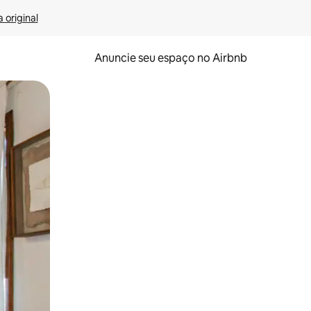
 original
Anuncie seu espaço no Airbnb
 deslizando o dedo na tela.