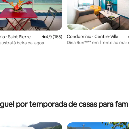
Condomínio ⋅ Centre-Ville
o ⋅ Saint Pierre
4,9 de uma avaliação média de 5, 165 avalia
4,9 (165)
Dina Run**** em frente ao mar 
ustral à beira da lagoa
édia de 5, 115 avaliações
Pierre!
guel por temporada de casas para famí