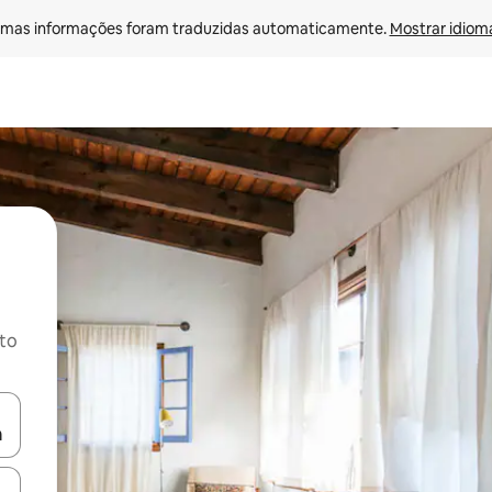
mas informações foram traduzidas automaticamente. 
Mostrar idioma
ito
ore-os usando as seta para cima e para baixo do teclado ou tocando e