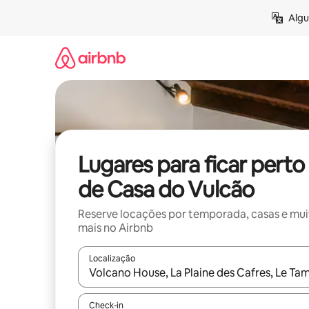
Pular
Algu
para
o
conteúdo
Lugares para ficar perto
de Casa do Vulcão
Reserve locações por temporada, casas e mu
mais no Airbnb
Localização
Quando os resultados estiverem disponíveis, expl
Check-in