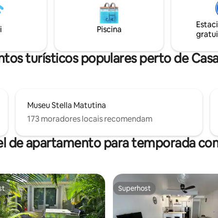
nas proximidades, está totalm
supermercado, médicos, banco,
disponível para ajudá-lo a torna
a...) para uma estadia bem-
descoberta da ilha uma experiê
Estac
. Dúvidas? Tentaremos
i
Piscina
única.
gratui
las da melhor forma possível.
tos turísticos populares perto de Cas
Museu Stella Matutina
173 moradores locais recomendam
el de apartamento para temporada com
st
Superhost
st
Superhost