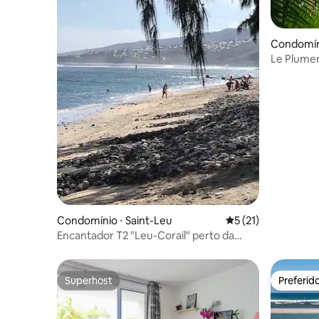
Condomíni
is
Le Plumer
2 pessoas
Condomínio ⋅ Saint-Leu
5 de uma avaliação 
5 (21)
Encantador T2 "Leu-Corail" perto da
praia de St. Leu
Superhost
Preferid
Superhost
Preferid