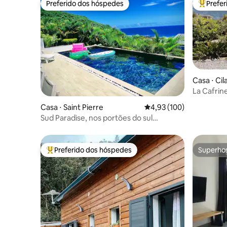
Preferido dos hóspedes
Prefe
Preferido dos hóspedes
Entre os
Casa ⋅ Cil
La Cafrin
Casa ⋅ Saint Pierre
4,93 de uma avaliação m
4,93 (100)
Sud Paradise, nos portões do sul
selvagem da ilha
Preferido dos hóspedes
Superho
Entre os melhores preferidos dos hóspedes
Superho