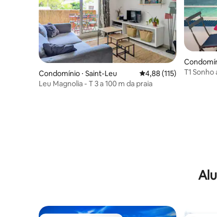
Condomíni
T1 Sonho a
Condomínio ⋅ Saint-Leu
4,88 de uma avaliação m
4,88 (115)
Leu Magnolia - T 3 a 100 m da praia
Alu