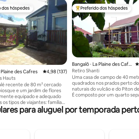
o dos hóspedes
Preferido dos hóspedes
o dos hóspedes
Entre os melhores preferidos d
Bangalô ⋅ La Plaine des Cafr
4
es
Retiro Shanti
édia de 5, 139 avaliações
 Plaine des Cafres
4,98 de uma avaliação média de 5, 137 avalia
4,98 (137)
Uma casa de campo de 40 met
s Hauts
quadrados nos prados perto dos
lé recente de 80 m² cercado
naturais do vulcão e do Piton d
iosque e um jardim de flores
É composto por um quarto sep
almente equipado e adequado
com uma cama queen size, chu
 os tipos de viajantes: família
sanitários, uma sala de estar c
res para aluguel por temporada pert
ças, com amigos ou sozinho.
Sat, Wi-Fi gratuito e cozinha equ
nchegante e confortável, você
terraço que se abre para um ja
ansar, recarregar as baterias e
privado é o lugar ideal para rela
a vista deslumbrante do Piton
comer ao ar livre. O proprietário
 e do Dimitile. A 1 km de todas
um falante fluente de inglês, q
dades necessárias (farmácia,