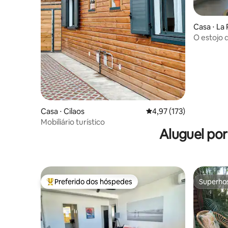
Casa ⋅ La
es
O estojo 
Casa ⋅ Cilaos
4,97 de uma avaliação m
4,97 (173)
Mobiliário turístico
Aluguel po
Preferido dos hóspedes
Superho
Entre os melhores preferidos dos hóspedes
Superho