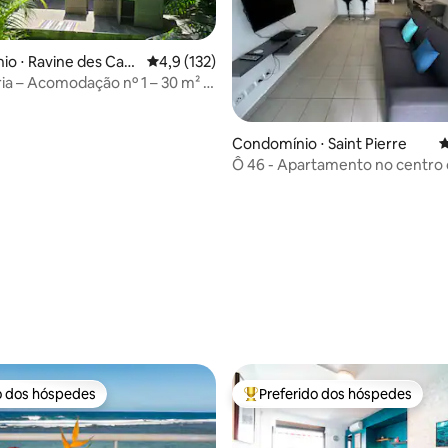
o ⋅ Ravine des Cabr
4,9 de uma avaliação média de 5, 132 avalia
4,9 (132)
ia – Acomodação nº 1 – 30 m² –
Condomínio ⋅ Saint Pierre
4
Ô 46 - Apartamento no centro 
média de 5, 21 avaliações
o dos hóspedes
Preferido dos hóspedes
o dos hóspedes
Entre os melhores preferidos d