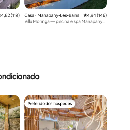
ções
,82 de uma avaliação média de 5, 119 avaliações
4,82 (119)
Casa ⋅ Manapany-Les-Bains
4,94 de uma avaliação 
4,94 (146)
Villa Moringa — piscina e spa Manapany-
les-bains
ondicionado
Preferido dos hóspedes
Preferido dos hóspedes