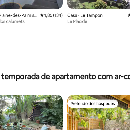
 Plaine-des-Palmist
4,85 de uma avaliação média de 5, 134 avalia
4,85 (134)
Casa ⋅ Le Tampon
4
dos calumets
Le Placide
édia de 5, 173 avaliações
r temporada de apartamento com ar-c
st
Preferido dos hóspedes
st
Preferido dos hóspedes