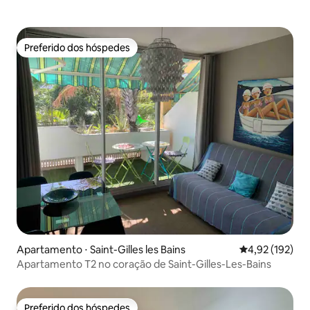
Preferido dos hóspedes
Preferido dos hóspedes
Apartamento ⋅ Saint-Gilles les Bains
4,92 de uma av
4,92 (192)
Apartamento T2 no coração de Saint-Gilles-Les-Bains
Preferido dos hóspedes