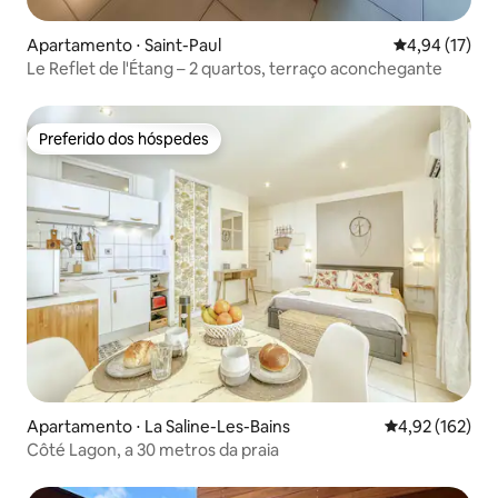
Apartamento ⋅ Saint-Paul
4,94 de uma a
4,94 (17)
Le Reflet de l'Étang – 2 quartos, terraço aconchegante
Preferido dos hóspedes
Preferido dos hóspedes
Apartamento ⋅ La Saline-Les-Bains
4,92 de uma av
4,92 (162)
Côté Lagon, a 30 metros da praia