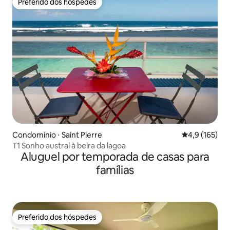
Preferido dos hóspedes
Preferido dos hóspedes
Condomínio ⋅ Saint Pierre
4,9 de uma av
4,9 (165)
T1 Sonho austral à beira da lagoa
Aluguel por temporada de casas para
famílias
Preferido dos hóspedes
Preferido dos hóspedes