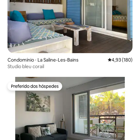
Condomínio ⋅ La Saline-Les-Bains
4,93 de uma av
4,93 (180)
Studio bleu corail
Preferido dos hóspedes
Preferido dos hóspedes