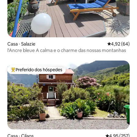
Casa ⋅ Salazie
4,92 de uma a
4,92 (64)
l'Ancre bleue A calma e o charme das nossas montanhas
Preferido dos hóspedes
Entre os melhores preferidos dos hóspedes
Casa ⋅ Cilaos
4,95 de uma av
4,95 (257)