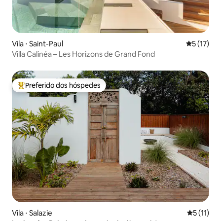
Vila ⋅ Saint-Paul
5 de uma a
5 (17)
Villa Calinéa – Les Horizons de Grand Fond
Preferido dos hóspedes
Entre os melhores preferidos dos hóspedes
Vila ⋅ Salazie
5 de uma a
5 (11)