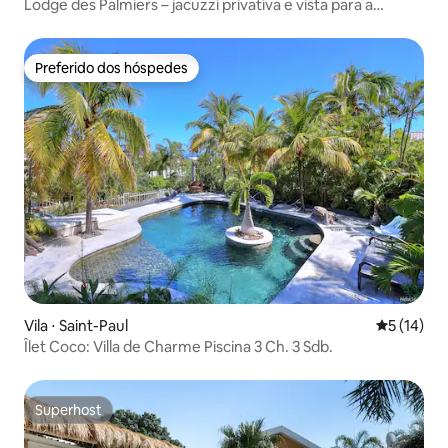
Lodge des Palmiers – jacuzzi privativa e vista para a
montanha
Preferido dos hóspedes
Preferido dos hóspedes
Vila ⋅ Saint-Paul
5 de uma a
5 (14)
Îlet Coco: Villa de Charme Piscina 3 Ch. 3 Sdb.
Superhost
Superhost