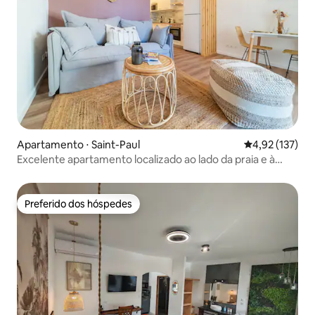
Apartamento ⋅ Saint-Paul
4,92 de uma av
4,92 (137)
Excelente apartamento localizado ao lado da praia e à
beira-mar
Preferido dos hóspedes
Preferido dos hóspedes