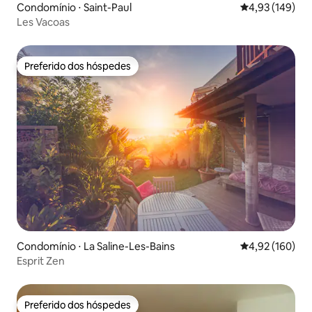
Condomínio ⋅ Saint-Paul
4,93 de uma av
4,93 (149)
Les Vacoas
Preferido dos hóspedes
Preferido dos hóspedes
Condomínio ⋅ La Saline-Les-Bains
4,92 de uma av
4,92 (160)
Esprit Zen
Preferido dos hóspedes
Preferido dos hóspedes