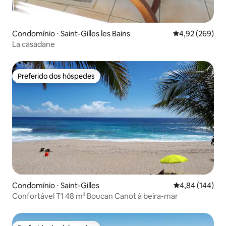
Condomínio ⋅ Saint-Gilles les Bains
4,92 de uma ava
4,92 (269)
La casadane
Preferido dos hóspedes
Preferido dos hóspedes
Condomínio ⋅ Saint-Gilles
4,84 de uma av
4,84 (144)
Confortável T1 48 m² Boucan Canot à beira-mar