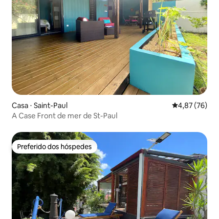
Casa ⋅ Saint-Paul
4,87 de uma a
4,87 (76)
A Case Front de mer de St-Paul
Preferido dos hóspedes
Preferido dos hóspedes