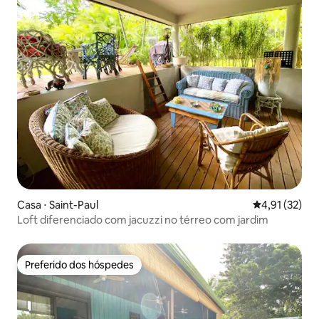
Casa ⋅ Saint-Paul
4,91 de uma a
4,91 (32)
Loft diferenciado com jacuzzi no térreo com jardim
Preferido dos hóspedes
Preferido dos hóspedes