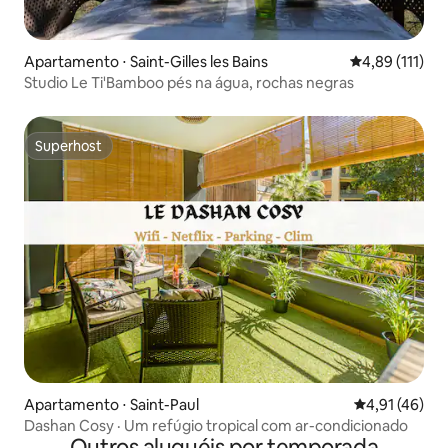
Apartamento ⋅ Saint-Gilles les Bains
4,89 de uma av
4,89 (111)
Studio Le Ti'Bamboo pés na água, rochas negras
Superhost
Superhost
Apartamento ⋅ Saint-Paul
4,91 de uma a
4,91 (46)
Dashan Cosy · Um refúgio tropical com ar-condicionado
Outros aluguéis por temporada