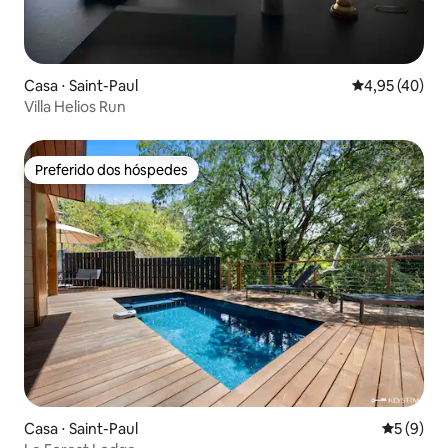
Casa ⋅ Saint-Paul
4,95 de uma a
4,95 (40)
Villa Helios Run
Preferido dos hóspedes
Preferido dos hóspedes
Casa ⋅ Saint-Paul
5 de uma 
5 (9)