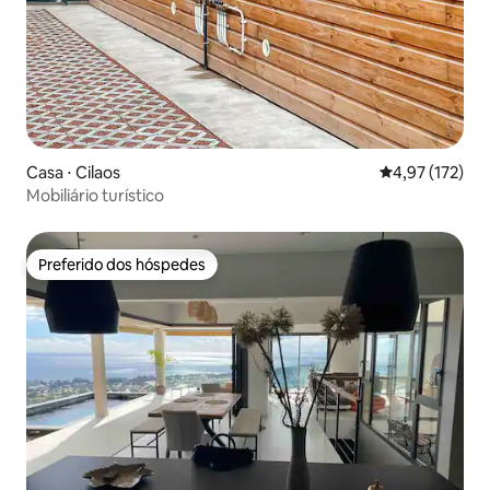
Casa ⋅ Cilaos
4,97 de uma av
4,97 (172)
Mobiliário turístico
Preferido dos hóspedes
Preferido dos hóspedes