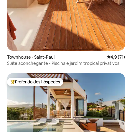
Townhouse ⋅ Saint-Paul
4,9 de uma a
4,9 (71)
Suíte aconchegante • Piscina e jardim tropical privativos
Preferido dos hóspedes
Entre os melhores preferidos dos hóspedes