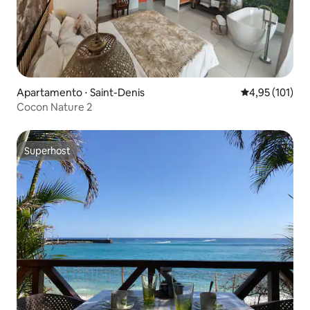
Apartamento ⋅ Saint-Denis
4,95 de uma av
4,95 (101)
Cocon Nature 2
Superhost
Superhost