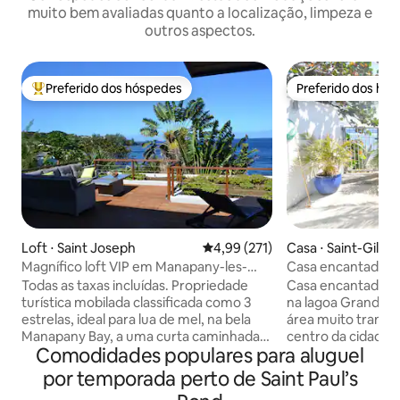
muito bem avaliadas quanto a localização, limpeza e
outros aspectos.
Preferido dos hóspedes
Preferido dos hó
Entre os melhores preferidos dos hóspedes
Preferido dos hó
Loft ⋅ Saint Joseph
4,99 de uma avaliação média de 
4,99 (271)
Casa ⋅ Saint-Gilles 
Magnífico loft VIP em Manapany-les-
Casa encantadora 
bains, de frente para o mar
Todas as taxas incluídas. Propriedade
Casa encantadora
turística mobilada classificada como 3
na lagoa Grand Fon
estrelas, ideal para lua de mel, na bela
área muito tranqui
Manapany Bay, a uma curta caminhada
centro da cidade d
Comodidades populares para aluguel
da piscina natural. Um amplo deck
será conquistado p
voltado para o Oceano Índico a perder
geográfica e por s
por temporada perto de Saint Paul’s
de vista. A enorme janela de vidro
internas e extern