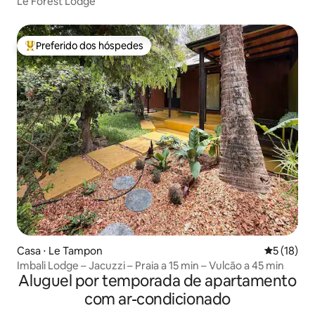
Le Forest Lodge
Preferido dos hóspedes
Entre os melhores preferidos dos hóspedes
Casa ⋅ Le Tampon
5 de uma a
5 (18)
Imbali Lodge – Jacuzzi – Praia a 15 min – Vulcão a 45 min
Aluguel por temporada de apartamento
com ar-condicionado