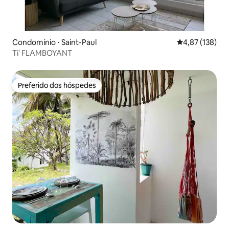
Condomínio ⋅ Saint-Paul
4,87 de uma av
4,87 (138)
Ti' FLAMBOYANT
Preferido dos hóspedes
Preferido dos hóspedes