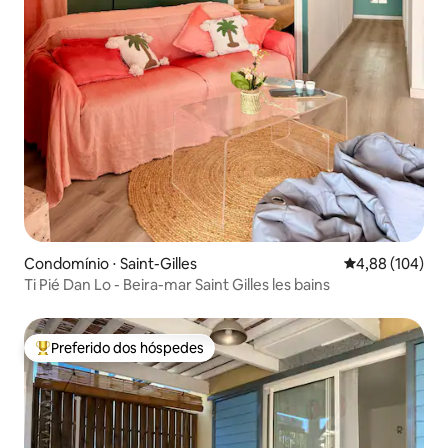
Condomínio ⋅ Saint-Gilles
4,88 de uma av
4,88 (104)
Ti Pié Dan Lo - Beira-mar Saint Gilles les bains
Preferido dos hóspedes
Entre os melhores preferidos dos hóspedes