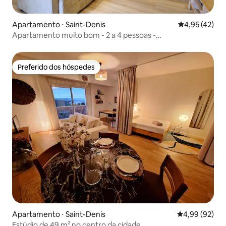
Apartamento ⋅ Saint-Denis
4,95 de uma a
4,95 (42)
Apartamento muito bom - 2 a 4 pessoas -
Estacionamento - Ar condicionado
Preferido dos hóspedes
Preferido dos hóspedes
Apartamento ⋅ Saint-Denis
4,99 de uma a
4,99 (92)
Estúdio de 49 m² no centro da cidade