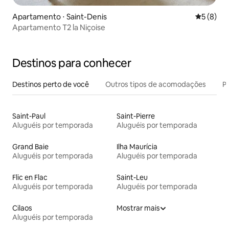
Apartamento ⋅ Saint-Denis
5 de uma 
5 (8)
Apartamento T2 la Niçoise
Destinos para conhecer
Destinos perto de você
Outros tipos de acomodações
Pr
Saint-Paul
Saint-Pierre
Aluguéis por temporada
Aluguéis por temporada
Grand Baie
Ilha Maurícia
Aluguéis por temporada
Aluguéis por temporada
Flic en Flac
Saint-Leu
Aluguéis por temporada
Aluguéis por temporada
Cilaos
Mostrar mais
Aluguéis por temporada