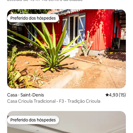
Preferido dos hóspedes
Preferido dos hóspedes
Casa ⋅ Saint-Denis
4,93 de uma a
4,93 (15)
Casa Crioula Tradicional - F3 - Tradição Crioula
Preferido dos hóspedes
Preferido dos hóspedes