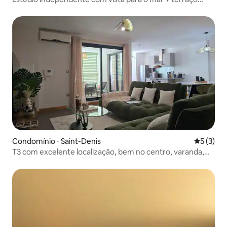
privativo
Condomínio ⋅ Saint-Denis
5 de uma 
5 (3)
T3 com excelente localização, bem no centro, varanda,
vaga de estacionamento e ar-condicionado