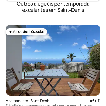
Outros aluguéis por temporada
excelentes em Saint-Denis
Preferido dos hóspedes
Preferido dos hóspedes
Apartamento ⋅ Saint-Denis
5 de uma a
5 (11)
Estúdio independente com vista para o mar + terraço