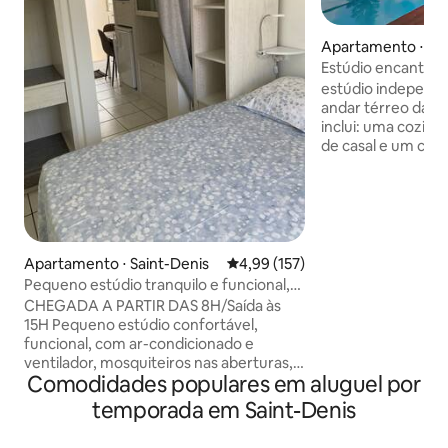
Apartamento ⋅ Sai
Estúdio encantado
estúdio independe
andar térreo da n
inclui: uma cozin
de casal e um clo
chuveiro e vaso sa
permitirá que você
o mar. Você pode 
nossa piscina e sua
ambiente é tranqui
DENIS e muitas pa
Apartamento ⋅ Saint-Denis
4,99 de uma avaliação média de 
4,99 (157)
Nas proximidades:
Pequeno estúdio tranquilo e funcional,
aeroporto 15 min d
centro de ST Denis
CHEGADA A PARTIR DAS 8H/Saída às
Universitário 30-4
15H Pequeno estúdio confortável,
do oeste com p
funcional, com ar-condicionado e
ventilador, mosquiteiros nas aberturas,
Comodidades populares em aluguel por
perto do centro, perto do Jardin de
l'État, para 2 pessoas, para não
temporada em Saint-Denis
fumantes. Ônibus, traslado para o
aeroporto a 5 minutos. Ideal para a GR-