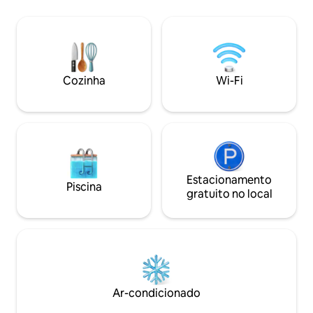
R2 Diagonale des fous. Cama, TV, Wi-Fi
de fibra, banheiro pequeno, cozinha
pequena separada, máquina de lavar
roupa, geladeira, placa de indução,
airfryer, micro-ondas, torradeira,
Nespresso, chaleira, produtos básicos,
Cozinha
Wi-Fi
lençóis e toalhas fornecidos.
Estacionamento gratuito na rua
Estacionamento
Piscina
gratuito no local
Ar-condicionado