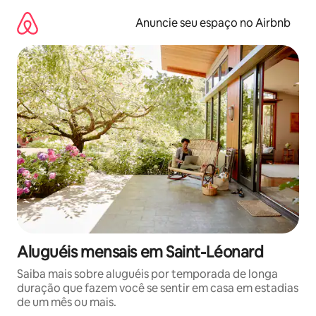
Pular
para
Anuncie seu espaço no Airbnb
o
conteúdo
Aluguéis mensais em Saint-Léonard
Saiba mais sobre aluguéis por temporada de longa
duração que fazem você se sentir em casa em estadias
de um mês ou mais.