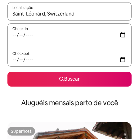
Localização
Quando os resultados estiverem disponíveis, explore-os usando
Check-in
Checkout
Buscar
Aluguéis mensais perto de você
Superhost
Superhost