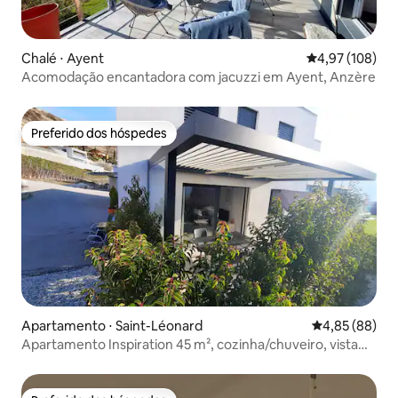
Chalé ⋅ Ayent
4,97 de uma av
4,97 (108)
Acomodação encantadora com jacuzzi em Ayent, Anzère
Preferido dos hóspedes
Preferido dos hóspedes
Apartamento ⋅ Saint-Léonard
4,85 de uma a
4,85 (88)
Apartamento Inspiration 45 m², cozinha/chuveiro, vista
para o jardim