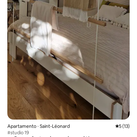
Apartamento ⋅ Saint-Léonard
5 de uma a
5 (13)
#studio 19