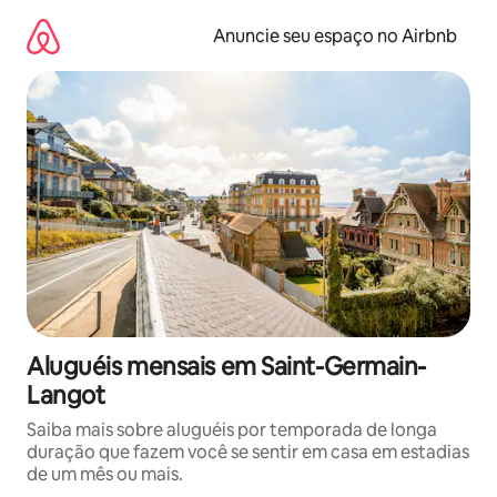
Pular
para
Anuncie seu espaço no Airbnb
o
conteúdo
Aluguéis mensais em Saint-Germain-
Langot
Saiba mais sobre aluguéis por temporada de longa
duração que fazem você se sentir em casa em estadias
de um mês ou mais.