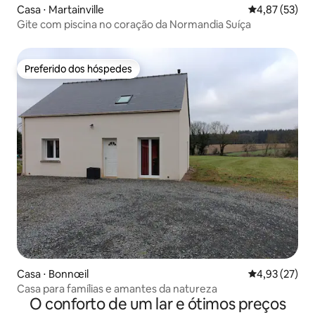
Casa ⋅ Martainville
4,87 de uma a
4,87 (53)
Gite com piscina no coração da Normandia Suíça
Preferido dos hóspedes
Preferido dos hóspedes
Casa ⋅ Bonnœil
4,93 de uma a
4,93 (27)
Casa para famílias e amantes da natureza
O conforto de um lar e ótimos preços