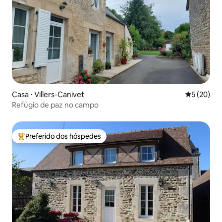
Casa ⋅ Villers-Canivet
5 de uma a
5 (20)
Refúgio de paz no campo
Preferido dos hóspedes
Entre os melhores preferidos dos hóspedes