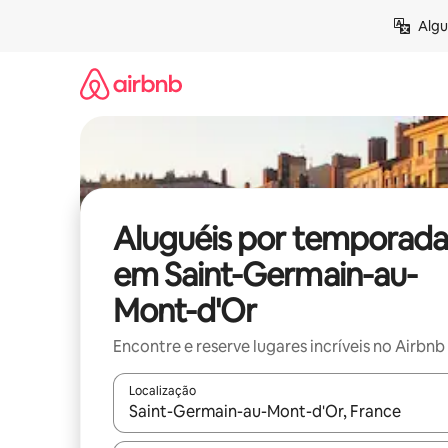
Pular
Algu
para
o
conteúdo
Aluguéis por temporada
em Saint-Germain-au-
Mont-d'Or
Encontre e reserve lugares incríveis no Airbnb
Localização
Quando os resultados estiverem disponíveis, expl