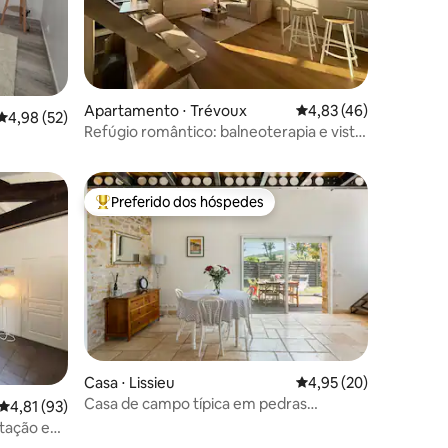
ções
Apartamento ⋅ Trévoux
4,83 de uma avaliação
4,83 (46)
4,98 de uma avaliação média de 5, 52 avaliações
4,98 (52)
Refúgio romântico: balneoterapia e vista
para o Saône
st,
Preferido dos hóspedes
Entre os melhores preferidos dos hóspedes
ções
Casa ⋅ Lissieu
4,95 de uma avaliação
4,95 (20)
Casa de campo típica em pedras
4,81 de uma avaliação média de 5, 93 avaliações
4,81 (93)
douradas
tação e