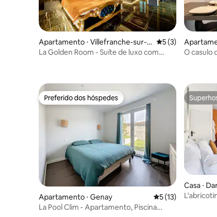
Apartamento ⋅ Villefranche-sur-S
5 de uma avaliação
5 (3)
Apartame
aone
n-au-Mon
La Golden Room - Suíte de luxo com
O casulo 
Jacuzzi
aconcheg
Preferido dos hóspedes
Superho
Preferido dos hóspedes
Superho
Casa ⋅ Dar
L'abricoti
Apartamento ⋅ Genay
5 de uma avaliação 
5 (13)
La Pool Clim - Apartamento, Piscina
Privativa