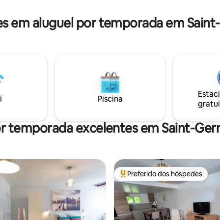
apartamento Estacionamento
Possibilidade de cuidar das
propriedade fechada
ara que você possa sair.
s em aluguel por temporada em Saint
Estac
i
Piscina
gratui
or temporada excelentes em Saint-Ge
Preferido dos hóspedes
Entre os melhores preferidos d