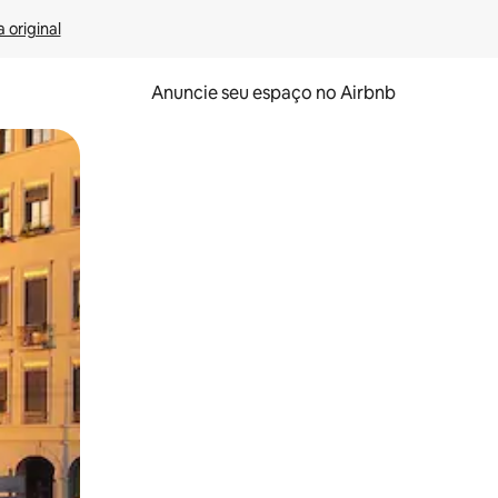
 original
Anuncie seu espaço no Airbnb
 deslizando o dedo na tela.