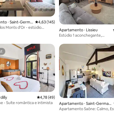
 média de 5, 3 avaliações
nto ⋅ Saint-Germai
4,63 de uma avaliação média de 5, 145 avalia
4,63 (145)
t-d'Or
dos Monts d'Or - estúdio
Apartamento ⋅ Lissieu
ante
Estúdio 1 aconchegante,
estacionamento, A6, Lyon Oue
Techlid, 36 m²
st
st
dilly
4,78 de uma avaliação média de 5, 49 avalia
4,78 (49)
ne - Suíte romântica e intimista
média de 5, 13 avaliações
Apartamento ⋅ Saint-Germai
n-au-Mont-d'Or
Apartamento Saône: Calmo, Es
Estacionamento