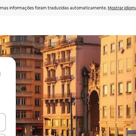
mas informações foram traduzidas automaticamente. 
Mostrar idioma
ore-os usando as seta para cima e para baixo do teclado ou tocando e