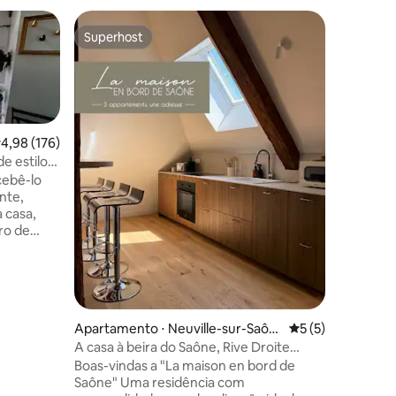
Castelo ⋅
Superhost
Preferi
Superhost
Preferi
Loft em 
Venha fic
residênci
dispõe de
com sua m
jantar co
,98 de uma avaliação média de 5, 176 avaliações
4,98 (176)
cozinha 
e estilo
mezanino.
ções
cebê-lo
passeios 
nte,
propried
 casa,
visitas à
ro de
esta joia
entrada 
 de um
moram no
m
de jardim
s Monts
Apartamento ⋅ Neuville-sur-Saôn
5 de uma avaliaçã
5 (5)
a
e
A casa à beira do Saône, Rive Droite
ara a sala
l'atypique
anino com
Boas-vindas a "La maison en bord de
o
Saône" Uma residência com