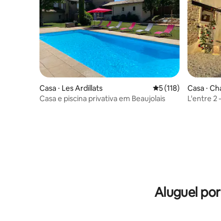
Casa ⋅ Les Ardillats
5 de uma avaliação m
5 (118)
Casa ⋅ Ch
Casa e piscina privativa em Beaujolais
L'entre 2
Clim*
Aluguel po