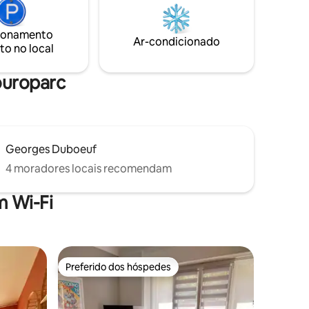
po no
40 euros para a limpeza de final de
ais.
estadia se não quiser cuidar disso. Caso
ionamento
boas-
contrário, há tudo o que você precisa no
Ar-condicionado
to no local
vel.
local
ouroparc
Georges Duboeuf
4 moradores locais recomendam
 Wi-Fi
Preferido dos hóspedes
Preferido dos hóspedes