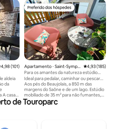
Casa de 
Preferido dos hóspedes
Preferi
os hóspedes
Preferido dos hóspedes
Preferi
es
No coraç
Venha rel
Beaujolai
melhores
e bem eq
composto
uma cama
130/190 
mesa e c
um banhe
ções
,98 de uma avaliação média de 5, 101 avaliações
4,98 (101)
Apartamento ⋅ Saint-Symph
4,93 de uma avaliação 
4,93 (185)
exterior 
orien-d'Ancelles
refeiçõe
Para os amantes da natureza estúdio
estação. 
independente
e aldeia
Ideal para pedalar, caminhar ou pescar...
cidade de
ão da
Aos pés do Beaujolais, a 850 m das
 e
margens do Saône e de um lago. Estúdio
a A casa
mobiliado de 35 m² para não fumantes,
rto de Touroparc
15m2 sem
com terraço e Wi-Fi, no primeiro andar
e sombra
da minha casa (acesso independente).
do com uma
Composto por um quarto (cama
160x200), uma sala de estar/cozinha
ossa
equipada com um sofá, um banheiro
 bela
com chuveiro. Forneça um adicional de