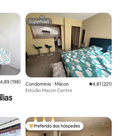
Superhost
Superhost
ções
,89 de uma avaliação média de 5, 198 avaliações
4,89 (198)
Condomínio ⋅ Mâcon
4,81 de uma avaliação 
4,81 (221)
Estúdio Macon Centre
lias
Preferido dos hóspedes
Entre os melhores preferidos dos hóspedes