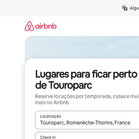
Pular
Algu
para
o
conteúdo
Lugares para ficar perto
de Touroparc
Reserve locações por temporada, casas e mu
mais no Airbnb
Localização
Quando os resultados estiverem disponíveis, expl
Check-in