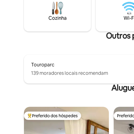
separados, espaço de trabalho, 1
para uma e
máquina de lavar roupa, mediante
de Villef
solicitação.
cidade ma
Cozinha
Wi-F
de Lyon.
Outros 
Touroparc
139 moradores locais recomendam
Alugu
Preferido dos hóspedes
Preferid
Entre os melhores preferidos dos hóspedes
Preferid