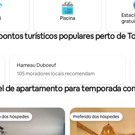
stadia profissional. A 10 min
estação. Venha relaxar no cam
ranche-sur-Saône (o centro da
coração de Beaujolais e Mâconn
Estac
is dinâmico da França) a 30 min
Nossa casa de campo lhe dá as 
i
Piscina
gratui
vindas para uma estadia agradá
pontos turísticos populares perto de T
Hameau Duboeuf
105 moradores locais recomendam
el de apartamento para temporada com
o dos hóspedes
Preferido dos hóspedes
o dos hóspedes
Preferido dos hóspedes