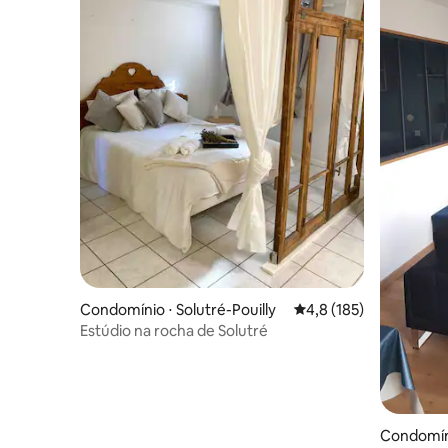
Condomínio ⋅ Solutré-Pouilly
4,8 de uma avaliação m
4,8 (185)
Estúdio na rocha de Solutré
Condomín