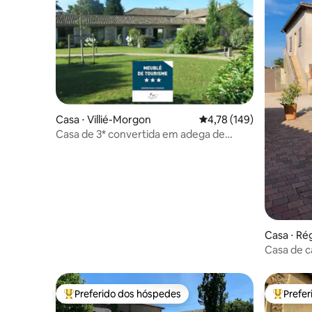
Casa ⋅ Villié-Morgon
4,78 de uma avaliação m
4,78 (149)
Casa de 3* convertida em adega de
pedra • Beaujolais
Casa ⋅ Ré
Casa de 
Preferido dos hóspedes
Prefe
Entre os melhores preferidos dos hóspedes
Entre os