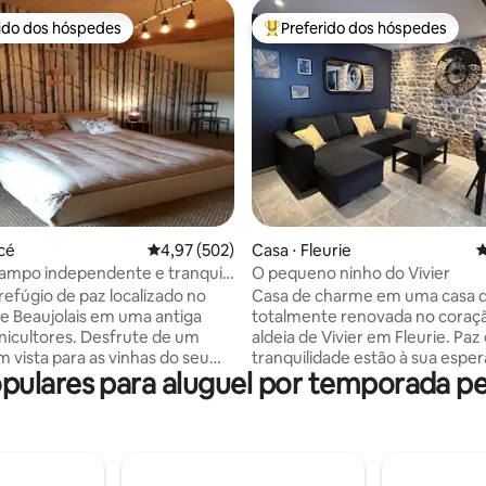
rido dos hóspedes
Preferido dos hóspedes
 melhores preferidos dos hóspedes
Entre os melhores preferidos d
édia de 5, 139 avaliações
acé
4,97 de uma avaliação média de 5, 502 avalia
4,97 (502)
Casa ⋅ Fleurie
4
ampo independente e tranquila
O pequeno ninho do Vivier
hedos e colinas
efúgio de paz localizado no
Casa de charme em uma casa d
e Beaujolais em uma antiga
totalmente renovada no coraç
res. Desfrute de um
aldeia de Vivier em Fleurie. Paz
m vista para as vinhas do seu
tranquilidade estão à sua esper
ulares para aluguel por temporada pe
um parque arborizado e florido
tem um terraço Tropézien de 
². É completamente
vizinhos com uma cobertura d
nte e vizinha da casa dos
para o seu conforto e equipa
ios. Oficina Ornela ao lado da
cozinha de verão com pia e
ampo. Estamos a 8 minutos da
churrasqueira para que você p
 para uma pausa em família ou
desfrutar confortavelmente da