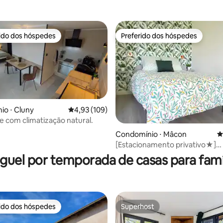
rido dos hóspedes
Preferido dos hóspedes
 melhores preferidos dos hóspedes
Preferido dos hóspedes
o ⋅ Cluny
4,93 de uma avaliação média de 5, 109 avalia
4,93 (109)
 e com climatização natural.
Condomínio ⋅ Mâcon
4
édia de 5, 138 avaliações
[Estacionamento privativo★]
Apartamento Le Classik'
guel por temporada de casas para famí
rido dos hóspedes
Superhost
 melhores preferidos dos hóspedes
Superhost