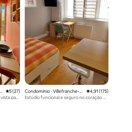
r-
5 de uma avaliação média de 5, 27 avaliações
5 (27)
Condomínio ⋅ Villefranche-su
4,91 de uma avaliação 
4,91 (175)
r-Saone
vista para
Estúdio funcional e seguro no coração da
cidade.
ções