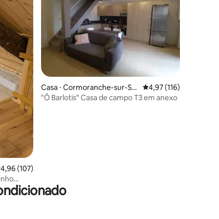
ções
Casa ⋅ Cormoranche-sur-Sa
4,97 de uma avaliação 
4,97 (116)
ône
"Ô Barlotis" Casa de campo T3 em anexo
,96 de uma avaliação média de 5, 107 avaliações
4,96 (107)
ondicionado