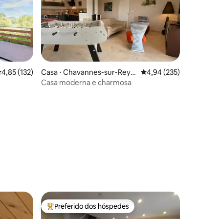
,85 de uma avaliação média de 5, 132 avaliações
4,85 (132)
Casa ⋅ Chavannes-sur-Reys
4,94 de uma avaliação 
4,94 (235)
souze
Casa moderna e charmosa
ções
Preferido dos hóspedes
Entre os melhores preferidos dos hóspedes