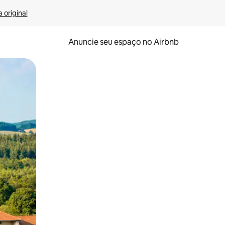
 original
Anuncie seu espaço no Airbnb
 deslizando o dedo na tela.