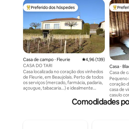
Preferido dos hóspedes
Prefe
Entre os melhores preferidos dos hóspedes
Entre os
Casa de campo ⋅ Fleurie
4,96 de uma avaliação m
4,96 (139)
CASA DO TARI
Casa ⋅ Bl
Casa localizada no coração dos vinhedos
Casa de c
de Fleurie, em Beaujolais. Perto de todos
entre vin
Pequeno r
os serviços (mercado, farmácia, padaria,
coração d
açougue, tabacaria...) e idealmente
casa de viniculto
localizada para os caminhantes iniciantes
casulo co
e experientes. Trilhas de mountain bike e
Comodidades pop
terraço, 
TRAIL. A acomodação, com uma área de
de 5000m
cerca de 120 m², inclui: 3 quartos, sala de
independe
estar com TV, sala de jantar, cozinha com
proprietár
máquina de lavar louça, micro-ondas, 1
casa de c
varanda e uma varanda, banheiro e WC
A6. Ideal