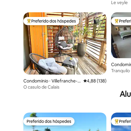
Le veyle
Preferido dos hóspedes
Prefe
Entre os melhores preferidos dos hóspedes
Entre os
Condomíni
Tranquilo
Condomínio ⋅ Villefranche-s
4,88 de uma avaliação m
4,88 (138)
ur-Saone
O casulo de Calais
Alu
Preferido dos hóspedes
Prefe
Preferido dos hóspedes
Entre os