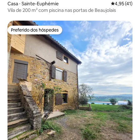
Casa ⋅ Sainte-Euphémie
4,95 de uma a
4,95 (41)
Vila de 200 m² com piscina nas portas de Beaujolais
Preferido dos hóspedes
Preferido dos hóspedes