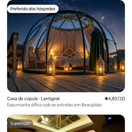
Preferido dos hóspedes
Preferido dos hóspedes
Casa de cúpula ⋅ Lantignié
4,83 de uma a
4,83 (12)
Espumante élfico sob as estrelas em Beaujolais
Superhost
Superhost