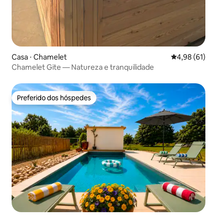
Casa ⋅ Chamelet
4,98 de uma a
4,98 (61)
Chamelet Gite — Natureza e tranquilidade
Preferido dos hóspedes
Preferido dos hóspedes