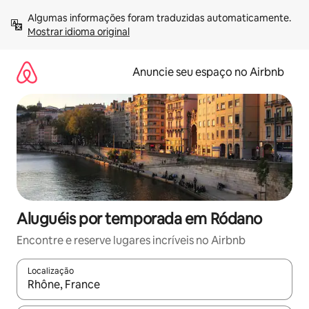
Pular
Algumas informações foram traduzidas automaticamente. 
para
Mostrar idioma original
o
conteúdo
Anuncie seu espaço no Airbnb
Aluguéis por temporada em Ródano
Encontre e reserve lugares incríveis no Airbnb
Localização
Quando os resultados estiverem disponíveis, explore-os usando