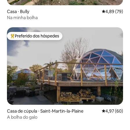
Casa ⋅ Bully
4,89 de uma a
4,89 (79)
Na minha bolha
Preferido dos hóspedes
Entre os melhores preferidos dos hóspedes
Casa de cúpula ⋅ Saint-Martin-la-Plaine
4,97 de uma a
4,97 (60)
A bolha do galo