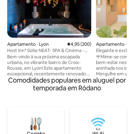
Apartamento ⋅ Lyon
4,95 de uma avaliação média de 
4,95 (200)
Apartamento ⋅ Ca
ire
Host Inn* Sūite NEAT- SPA & Cinéma -
Elegante e exclus
Downtown View
Saône
Bem-vindo à sua próxima escapada
🌹Mime-se com um
urbana, no vibrante bairro de Croix-
bem-estar nesta su
Rousse, em Lyon! Este apartamento
aninhada nos icôni
excepcional, recentemente renovado e
Mergulhe em um a
Comodidades populares em aluguel por
meticulosamente decorado, abre suas
relaxante, onde c
portas para você ter uma estadia
sua estadia. Desfr
temporada em Ródano
inesquecível. Vista Mágica de Lyon:
privativa para u
Situado em uma localização privilegiada,
relaxamento absol
este apartamento oferece uma vista
suavidade da água
espetacular de toda a cidade. Jacuzzi
margens do Saône Seja uma escapade
Duo: imagine-se imerso em um banho
romântica, uma no
relaxante com uma atmosfera japonesa.
um momento de cu
Nosso espaço é projetado para
promete uma exper
momentos inigualáveis de relaxamento.
🍀
Cozinha
Wi-Fi