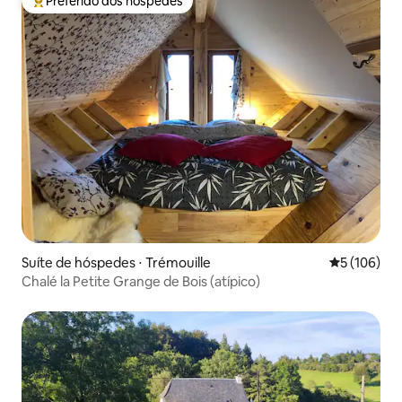
Preferido dos hóspedes
Entre os melhores preferidos dos hóspedes
Suíte de hóspedes ⋅ Trémouille
5 de uma av
5 (106)
Chalé la Petite Grange de Bois (atípico)