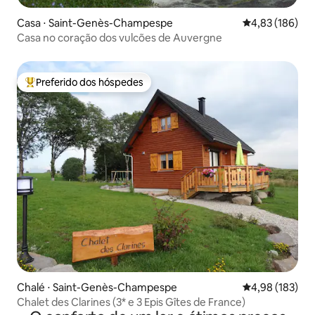
Casa ⋅ Saint-Genès-Champespe
4,83 de uma av
4,83 (186)
Casa no coração dos vulcões de Auvergne
Preferido dos hóspedes
Entre os melhores preferidos dos hóspedes
Chalé ⋅ Saint-Genès-Champespe
4,98 de uma av
4,98 (183)
Chalet des Clarines (3* e 3 Epis Gîtes de France)