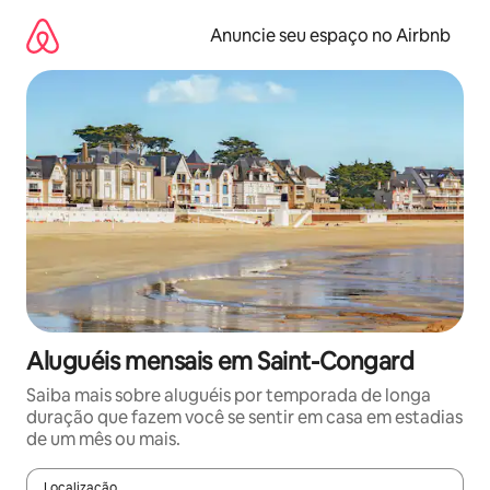
Pular
para
Anuncie seu espaço no Airbnb
o
conteúdo
Aluguéis mensais em Saint-Congard
Saiba mais sobre aluguéis por temporada de longa
duração que fazem você se sentir em casa em estadias
de um mês ou mais.
Localização