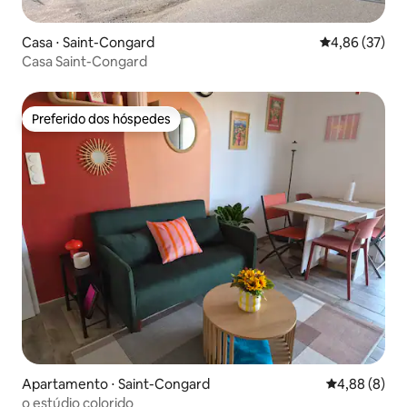
Casa ⋅ Saint-Congard
4,86 de uma a
4,86 (37)
Casa Saint-Congard
Preferido dos hóspedes
Preferido dos hóspedes
Apartamento ⋅ Saint-Congard
4,88 de uma 
4,88 (8)
o estúdio colorido