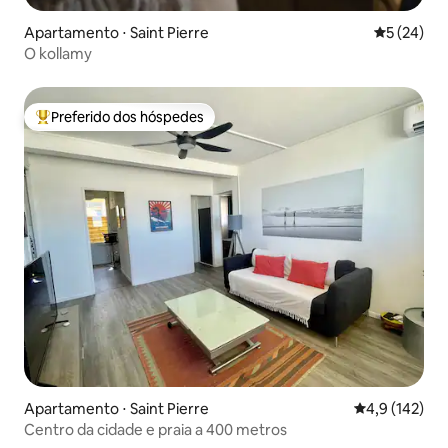
Apartamento ⋅ Saint Pierre
5 de uma a
5 (24)
O kollamy
Preferido dos hóspedes
Entre os melhores preferidos dos hóspedes
Apartamento ⋅ Saint Pierre
4,9 de uma av
4,9 (142)
Centro da cidade e praia a 400 metros