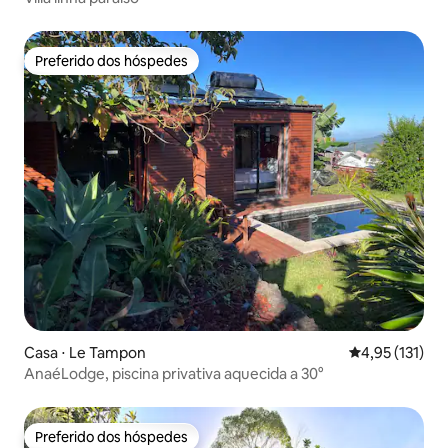
Preferido dos hóspedes
Preferido dos hóspedes
Casa ⋅ Le Tampon
4,95 de uma av
4,95 (131)
AnaéLodge, piscina privativa aquecida a 30°
Preferido dos hóspedes
Preferido dos hóspedes