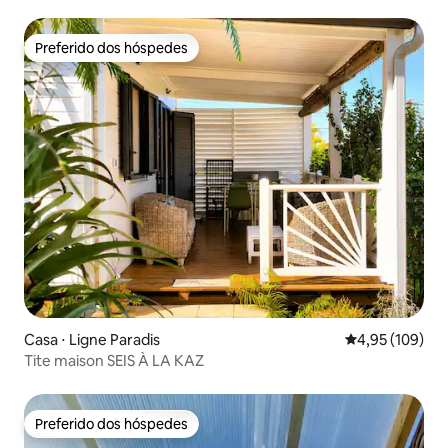
Preferido dos hóspedes
Preferido dos hóspedes
Casa ⋅ Ligne Paradis
4,95 de uma av
4,95 (109)
Tite maison SEIS À LA KAZ
Preferido dos hóspedes
Preferido dos hóspedes