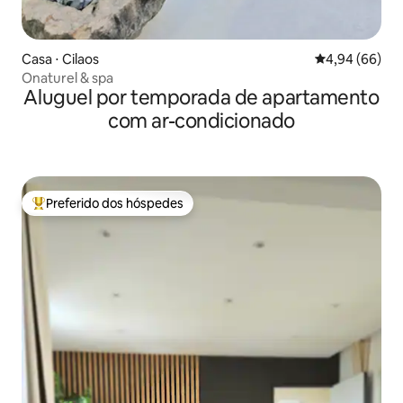
Casa ⋅ Cilaos
4,94 de uma av
4,94 (66)
Onaturel & spa
Aluguel por temporada de apartamento
com ar-condicionado
Preferido dos hóspedes
Entre os melhores preferidos dos hóspedes