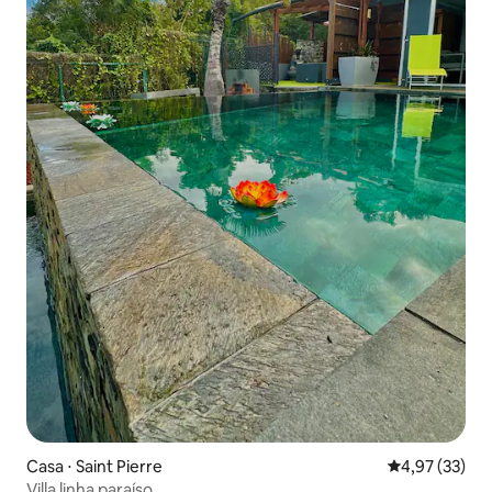
Casa ⋅ Saint Pierre
4,97 de uma a
4,97 (33)
Villa linha paraíso