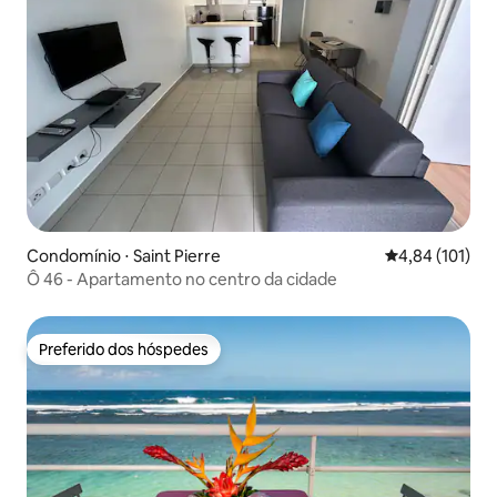
Condomínio ⋅ Saint Pierre
4,84 de uma av
4,84 (101)
Ô 46 - Apartamento no centro da cidade
Preferido dos hóspedes
Preferido dos hóspedes