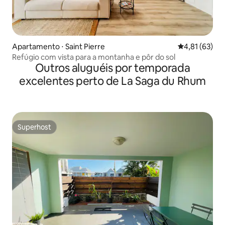
Apartamento ⋅ Saint Pierre
4,81 de uma a
4,81 (63)
Refúgio com vista para a montanha e pôr do sol
Outros aluguéis por temporada
excelentes perto de La Saga du Rhum
Superhost
Superhost