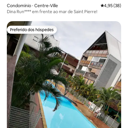
Condomínio ⋅ Centre-Ville
4,95 de uma a
4,95 (38)
Dina Run**** em frente ao mar de Saint Pierre!
Preferido dos hóspedes
Preferido dos hóspedes