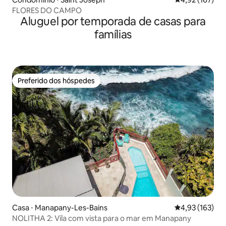
FLORES DO CAMPO
Aluguel por temporada de casas para
famílias
Preferido dos hóspedes
Preferido dos hóspedes
Casa ⋅ Manapany-Les-Bains
4,93 de uma av
4,93 (163)
NOLITHA 2: Vila com vista para o mar em Manapany