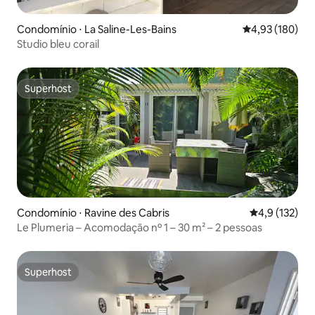
Condomínio ⋅ La Saline-Les-Bains
4,93 de uma av
4,93 (180)
Studio bleu corail
Superhost
Superhost
Condomínio ⋅ Ravine des Cabris
4,9 de uma av
4,9 (132)
Le Plumeria – Acomodação nº 1 – 30 m² – 2 pessoas
Superhost
Superhost