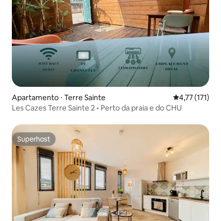
Apartamento ⋅ Terre Sainte
4,77 de uma av
4,77 (171)
Les Cazes Terre Sainte 2 • Perto da praia e do CHU
Superhost
Superhost