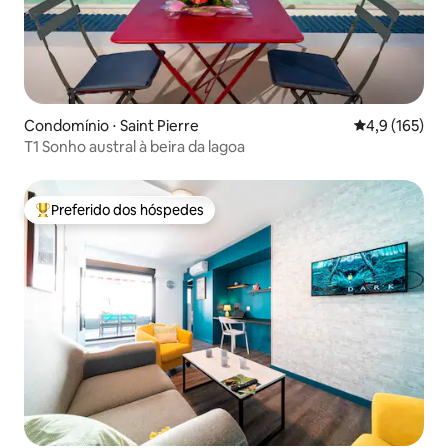
Condomínio ⋅ Saint Pierre
4,9 de uma av
4,9 (165)
T1 Sonho austral à beira da lagoa
Preferido dos hóspedes
Entre os melhores preferidos dos hóspedes