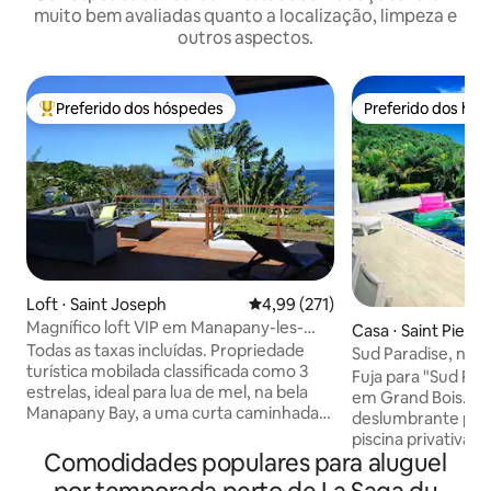
muito bem avaliadas quanto a localização, limpeza e
outros aspectos.
Preferido dos hóspedes
Preferido dos hó
Entre os melhores preferidos dos hóspedes
Preferido dos hó
Loft ⋅ Saint Joseph
4,99 de uma avaliação média de 
4,99 (271)
Magnífico loft VIP em Manapany-les-
Casa ⋅ Saint Pierre
bains, de frente para o mar
Todas as taxas incluídas. Propriedade
Sud Paradise, nos 
turística mobilada classificada como 3
selvagem da ilha
Fuja para "Sud Para
estrelas, ideal para lua de mel, na bela
em Grand Bois. De
Manapany Bay, a uma curta caminhada
deslumbrante par
da piscina natural. Um amplo deck
piscina privativa. 
voltado para o Oceano Índico a perder
Comodidades populares para aluguel
climatizado (salas 
de vista. A enorme janela de vidro
o máximo confort