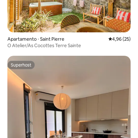
Apartamento ⋅ Saint Pierre
4,96 de uma a
4,96 (25)
O Atelier/As Cocottes Terre Sainte
Superhost
Superhost