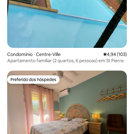
Condomínio ⋅ Centre-Ville
4,94 de uma av
4,94 (103)
Apartamento familiar (2 quartos, 6 pessoas) em St Pierre
Preferido dos hóspedes
Preferido dos hóspedes