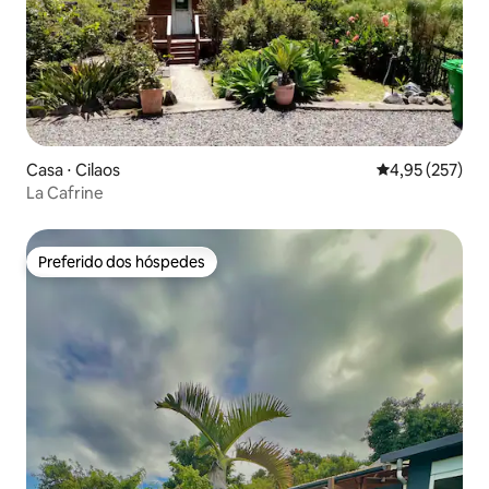
Casa ⋅ Cilaos
4,95 de uma av
4,95 (257)
La Cafrine
Preferido dos hóspedes
Preferido dos hóspedes