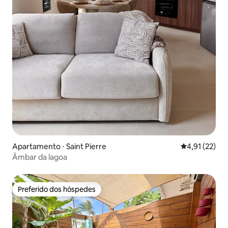
Apartamento ⋅ Saint Pierre
4,91 de uma a
4,91 (22)
Âmbar da lagoa
Preferido dos hóspedes
Preferido dos hóspedes