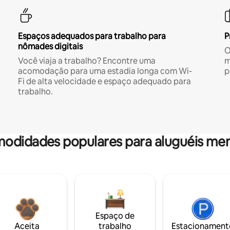
Espaços adequados para trabalho para
P
nômades digitais
O
Você viaja a trabalho? Encontre uma
m
acomodação para uma estadia longa com Wi-
p
Fi de alta velocidade e espaço adequado para
trabalho.
odidades populares para aluguéis men
Espaço de
Aceita
trabalho
Estacionament