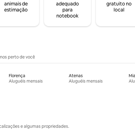
animais de
adequado
gratuito no
estimação
para
local
notebook
inos perto de você
Florença
Atenas
Mi
Aluguéis mensais
Aluguéis mensais
Alu
calizações e algumas propriedades.