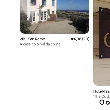
Vila ⋅ San Remo
4,98 de uma avaliação m
4,98 (211)
A casa no olival da colina
Hotel-faz
'The Cotta
O c
de Bass C