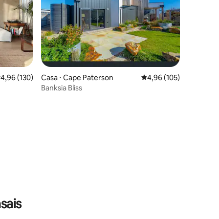
,96 de uma avaliação média de 5, 130 avaliações
4,96 (130)
Casa ⋅ Cape Paterson
4,96 de uma avaliação 
4,96 (105)
Banksia Bliss
ções
sais