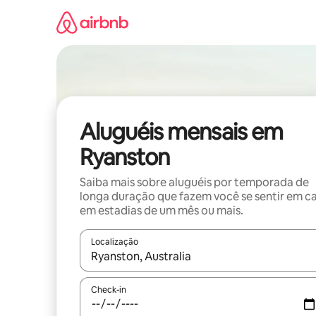
Pular
para
o
conteúdo
Aluguéis mensais em
Ryanston
Saiba mais sobre aluguéis por temporada de
longa duração que fazem você se sentir em c
em estadias de um mês ou mais.
Localização
Quando os resultados estiverem disponíveis, expl
Check-in