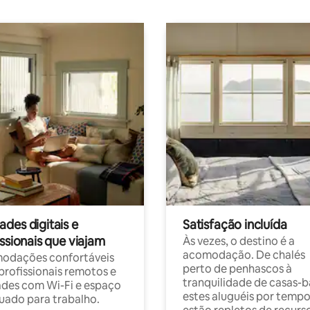
des digitais e
Satisfação incluída
ssionais que viajam
Às vezes, o destino é a
acomodação. De chalés
odações confortáveis
perto de penhascos à
profissionais remotos e
tranquilidade de casas-b
des com Wi-Fi e espaço
estes aluguéis por temp
ado para trabalho.