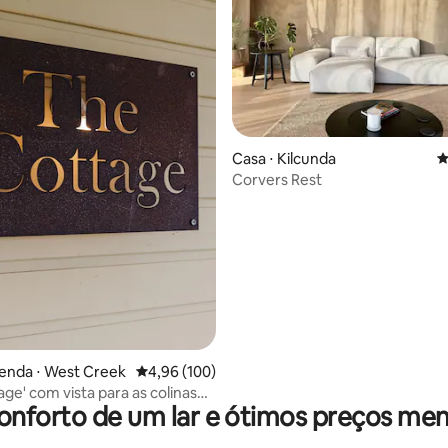
édia de 5, 211 avaliações
Casa ⋅ Kilcunda
4
Corvers Rest
enda ⋅ West Creek
4,96 de uma avaliação média de 5, 100 avalia
4,96 (100)
ge' com vista para as colinas
onforto de um lar e ótimos preços men
oast