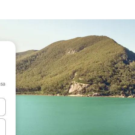
asa
ore-os usando as seta para cima e para baixo do teclado ou tocando e