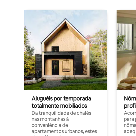
Aluguéis por temporada
Nôma
totalmente mobiliados
profi
Da tranquilidade de chalés
Acom
nas montanhas à
para 
conveniência de
nôma
apartamentos urbanos, estes
adequ