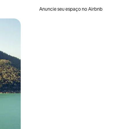
Anuncie seu espaço no Airbnb
 deslizando o dedo na tela.