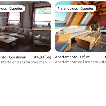
o dos hóspedes
Preferido dos hóspedes
o dos hóspedes
Preferido dos hóspedes
Apartamento ⋅ Erfurt
nto ⋅ Gorsleben
4,83 de uma avaliação média de 5, 66 avalia
4,83 (66)
Apartamento de luxo com vista
 Pforte entre Erfurt-Weimar-
centro de Erfurt
usen
édia de 5, 138 avaliações