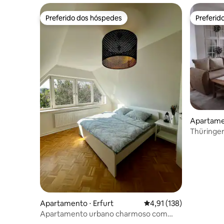
Preferido dos hóspedes
Preferid
Preferido dos hóspedes
Preferid
Apartame
Thüringer
Sangerha
Apartamento ⋅ Erfurt
4,91 de uma avaliação m
4,91 (138)
Apartamento urbano charmoso com
varanda e vagas de estacionamento