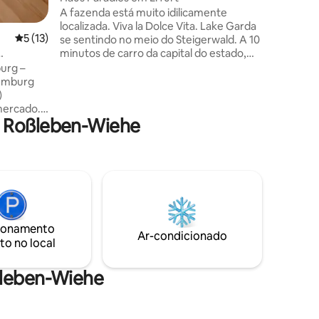
A fazenda está muito idilicamente
localizada. Viva la Dolce Vita. Lake Garda
5 de uma avaliação média de 5, 13 avaliações
5 (13)
se sentindo no meio do Steigerwald. A 10
minutos de carro da capital do estado,
Erfurt. O mobiliário exclusivo com
urg –
materiais de alta qualidade e a vista
umburg
desobstruída dos três Gleichen é único.
)
Passeios de bicicleta/caminhada são um
mercado.
destaque aqui. A grande piscina e a
 Roßleben-Wiehe
ício
jacuzzi devem ser usadas sazonalmente
uartos com
de janeiro a outubro. A sauna pode ser
el sala de
usada durante todo o ano para até 6
 equipada,
pessoas. A churrasqueira e as 2 lareiras
um
convidam você a relaxar.
ionamento
ntos
Ar-condicionado
to no local
o desfruta
ßleben-Wiehe