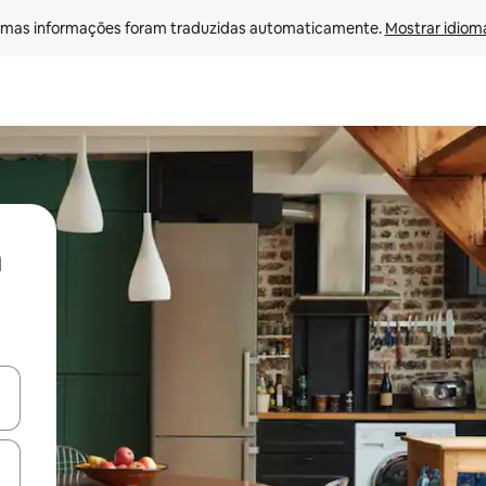
mas informações foram traduzidas automaticamente. 
Mostrar idioma
ore-os usando as seta para cima e para baixo do teclado ou tocando e