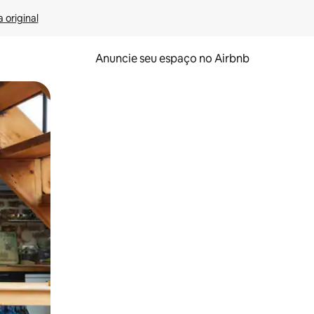
 original
Anuncie seu espaço no Airbnb
 deslizando o dedo na tela.