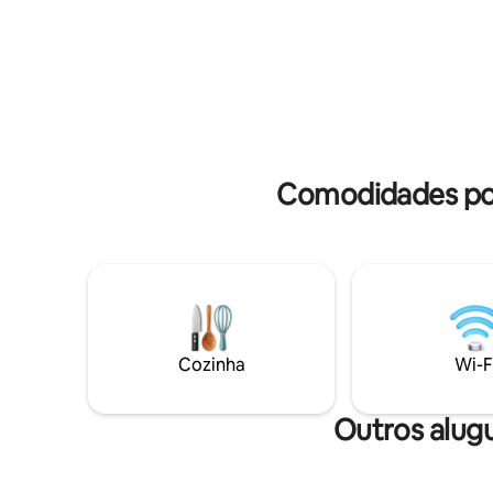
como esta paisagem extraordinária. Este
extra pos
é o ponto de partida para passeios de
chuveiro
bicicleta e canoa. Estamos ansiosos para
Terreno s
receber nossos hóspedes e estamos
cancelame
felizes.
Comodidades po
Cozinha
Wi-F
Outros alug