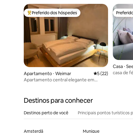
Preferido dos hóspedes
Preferid
Entre os melhores preferidos dos hóspedes
Preferid
Casa ⋅ Se
and
casa de f
Apartamento ⋅ Weimar
5 de uma avaliação 
5 (22)
jacuzzi
Apartamento central elegante em
Weimar
Destinos para conhecer
Destinos perto de você
Principais pontos turísticos 
Amsterdã
Munique