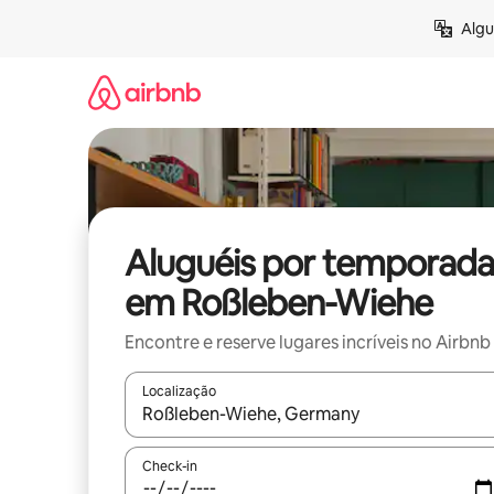
Pular
Algu
para
o
conteúdo
Aluguéis por temporada
em Roßleben-Wiehe
Encontre e reserve lugares incríveis no Airbnb
Localização
Quando os resultados estiverem disponíveis, expl
Check-in