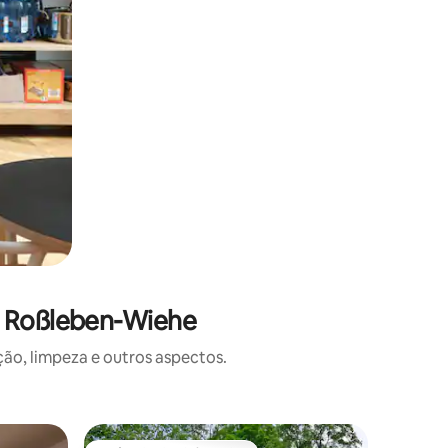
m Roßleben-Wiehe
o, limpeza e outros aspectos.
Apartame