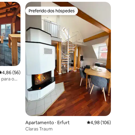
Preferido dos hóspedes
Preferido dos hóspedes
4,86 de uma avaliação média de 5, 56 avaliações
4,86 (56)
ções
 para o
Apartamento ⋅ Erfurt
4,98 de uma avaliação 
4,98 (106)
Claras Traum