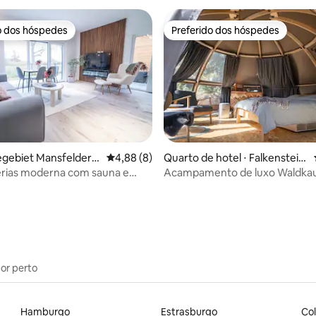
o dos hóspedes
Preferido dos hóspedes
o dos hóspedes
Preferido dos hóspedes
egebiet Mansfelder L
4,88 de uma avaliação média de 5, 8 avalia
4,88 (8)
Quarto de hotel ⋅ Falkenstei
n/Harz
érias moderna com sauna e
Acampamento de luxo Waldka
média de 5, 22 avaliações
por perto
Hamburgo
Estrasburgo
Col