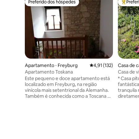
Preferido dos hóspedes
Prefe
Preferido dos hóspedes
Entre os
Apartamento ⋅ Freyburg
4,91 de uma avaliação m
4,91 (132)
Casa de c
Apartamento Toskana
Casa de 
vistas fan
Este pequeno e doce apartamento está
* Casa pi
localizado em Freyburg, na região
fantástic
vinícola mais setentrional da Alemanha.
tranquila
Também é conhecida como a Toscana do
diretamente 
Norte, e foi a isso que dedicamos o nosso
spa e inst
apartamento. Com muito amor e
de formatu
diligência, este apartamento foi
vinícolas
completamente renovado para destacar
trem a po
o estilo arquitetônico medieval.
aconchega
Aproveite este apartamento com
Fi e vara
cozinha e banheiro integrados, bem
andar com