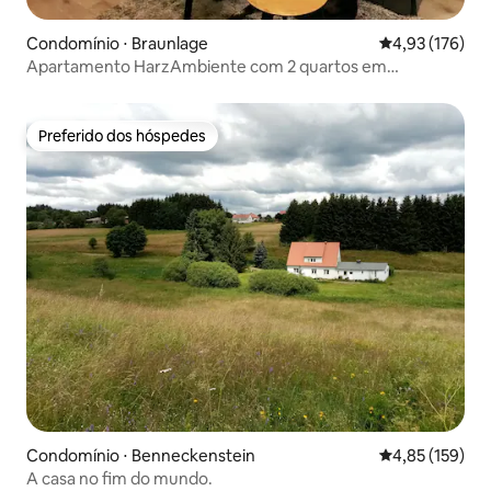
Condomínio ⋅ Braunlage
4,93 de uma av
4,93 (176)
Apartamento HarzAmbiente com 2 quartos em
Braunlage
Preferido dos hóspedes
Preferido dos hóspedes
Condomínio ⋅ Benneckenstein
4,85 de uma av
4,85 (159)
A casa no fim do mundo.