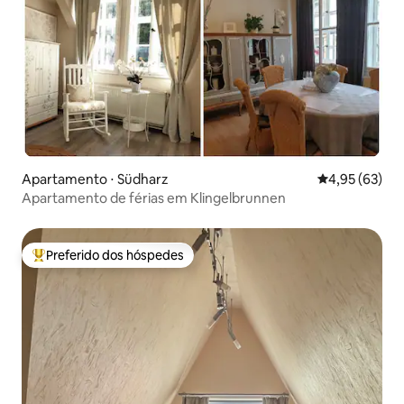
Apartamento ⋅ Südharz
4,95 de uma a
4,95 (63)
Apartamento de férias em Klingelbrunnen
Preferido dos hóspedes
Entre os melhores preferidos dos hóspedes