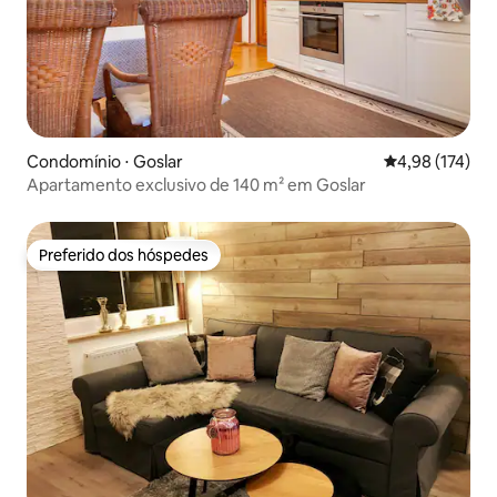
Condomínio ⋅ Goslar
4,98 de uma av
4,98 (174)
Apartamento exclusivo de 140 m² em Goslar
Preferido dos hóspedes
Preferido dos hóspedes