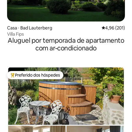
Casa ⋅ Bad Lauterberg
4,96 de uma av
4,96 (201)
Villa Fips
Aluguel por temporada de apartamento
com ar-condicionado
Preferido dos hóspedes
Entre os melhores preferidos dos hóspedes