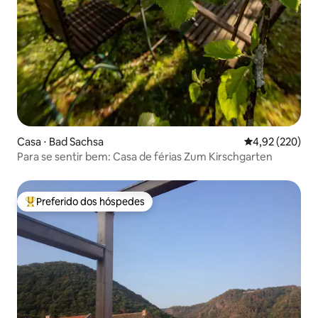
Casa ⋅ Bad Sachsa
4,92 de uma av
4,92 (220)
Para se sentir bem: Casa de férias Zum Kirschgarten
Preferido dos hóspedes
Entre os melhores preferidos dos hóspedes