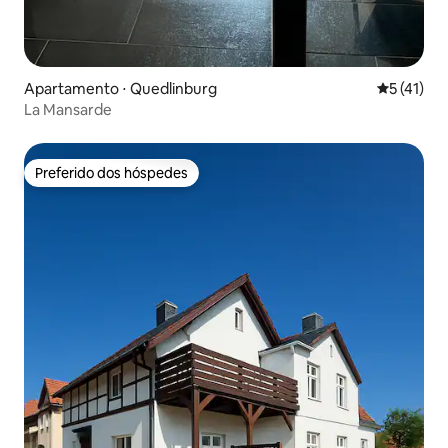
Apartamento ⋅ Quedlinburg
5 de uma a
5 (41)
La Mansarde
Preferido dos hóspedes
Preferido dos hóspedes