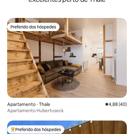
Preferido dos hóspedes
Preferido dos hóspedes
Apartamento ⋅ Thale
4,88 de uma a
4,88 (40)
Apartamento Hubertuseck
Preferido dos hóspedes
Entre os melhores preferidos dos hóspedes