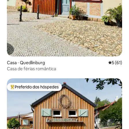
Casa ⋅ Quedlinburg
5 de uma a
5 (61)
Casa de férias romântica
Preferido dos hóspedes
Entre os melhores preferidos dos hóspedes