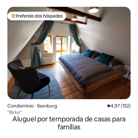
Preferido dos hóspedes
Entre os melhores preferidos dos hóspedes
Condomínio ⋅ Ilsenburg
4,97 de uma av
4,97 (152)
"Birke"
Aluguel por temporada de casas para
famílias