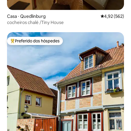
Casa ⋅ Quedlinburg
4,92 de uma av
4,92 (562)
cocheiros chalé /Tiny House
Preferido dos hóspedes
Entre os melhores preferidos dos hóspedes