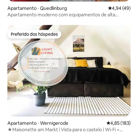
Apartamento ⋅ Quedlinburg
4,94 de uma a
4,94 (49)
Apartamento moderno com equipamentos de alta
qualidade
Preferido dos hóspedes
Preferido dos hóspedes
Apartamento ⋅ Wernigerode
4,85 de uma av
4,85 (183)
★Maisonette am Markt | Vista para o castelo | Wi-Fi +
Netflix