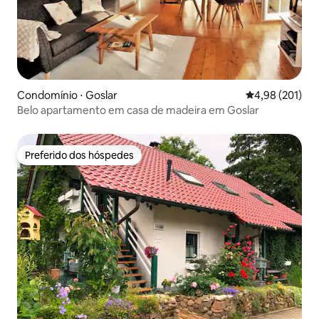
Condomínio ⋅ Goslar
4,98 de uma av
4,98 (201)
Belo apartamento em casa de madeira em Goslar
Preferido dos hóspedes
Preferido dos hóspedes