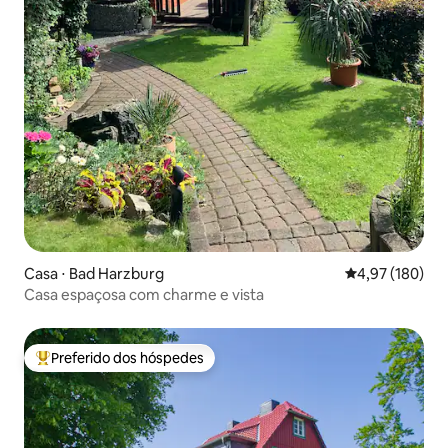
Casa ⋅ Bad Harzburg
4,97 de uma av
4,97 (180)
Casa espaçosa com charme e vista
Preferido dos hóspedes
Entre os melhores preferidos dos hóspedes