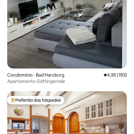
Condomínio ⋅ Bad Harzburg
4,95 de uma av
4,95 (193)
Apartamento Göttingerode
Preferido dos hóspedes
Entre os melhores preferidos dos hóspedes