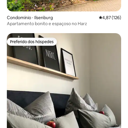
Condomínio ⋅ Ilsenburg
4,87 de uma av
4,87 (126)
Apartamento bonito e espaçoso no Harz
Preferido dos hóspedes
Preferido dos hóspedes