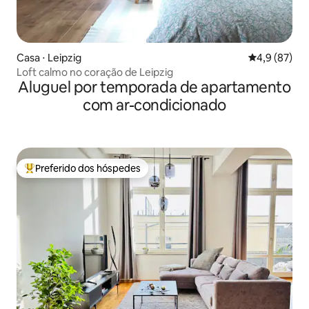
Casa ⋅ Leipzig
4,9 de uma a
4,9 (87)
Loft calmo no coração de Leipzig
Aluguel por temporada de apartamento
com ar-condicionado
Preferido dos hóspedes
Entre os melhores preferidos dos hóspedes