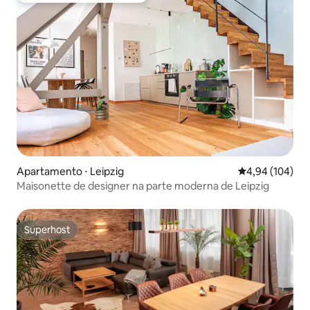
Apartamento ⋅ Leipzig
4,94 de uma av
4,94 (104)
Maisonette de designer na parte moderna de Leipzig
Superhost
Superhost