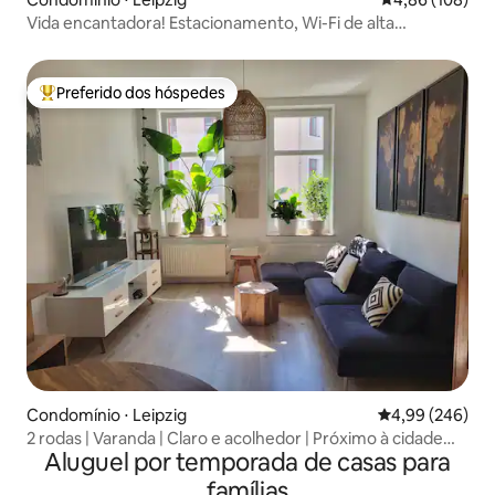
Vida encantadora! Estacionamento, Wi-Fi de alta
velocidade, varanda
Preferido dos hóspedes
Entre os melhores preferidos dos hóspedes
Condomínio ⋅ Leipzig
4,99 de uma ava
4,99 (246)
2 rodas | Varanda | Claro e acolhedor | Próximo à cidade
Aluguel por temporada de casas para
350m
famílias