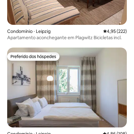
Condomínio ⋅ Leipzig
4,95 de uma av
4,95 (222)
Apartamento aconchegante em Plagwitz Bicicletas incl.
Preferido dos hóspedes
Preferido dos hóspedes
Condomínio ⋅ Leipzig
4,86 de uma av
4,86 (108)