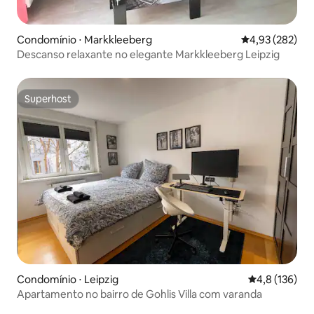
Condomínio ⋅ Markkleeberg
4,93 de uma av
4,93 (282)
Descanso relaxante no elegante Markkleeberg Leipzig
Superhost
Superhost
Condomínio ⋅ Leipzig
4,8 de uma av
4,8 (136)
Apartamento no bairro de Gohlis Villa com varanda