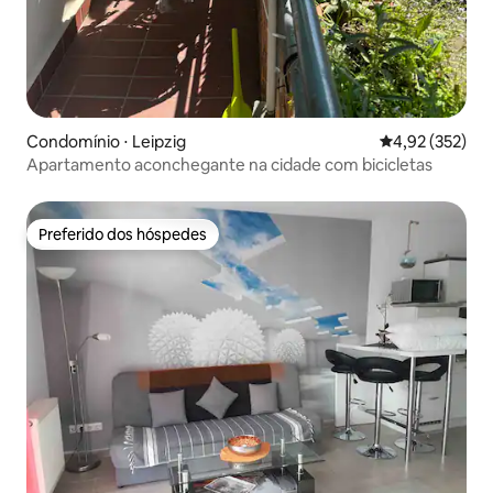
Condomínio ⋅ Leipzig
4,92 de uma av
4,92 (352)
Apartamento aconchegante na cidade com bicicletas
Preferido dos hóspedes
Preferido dos hóspedes