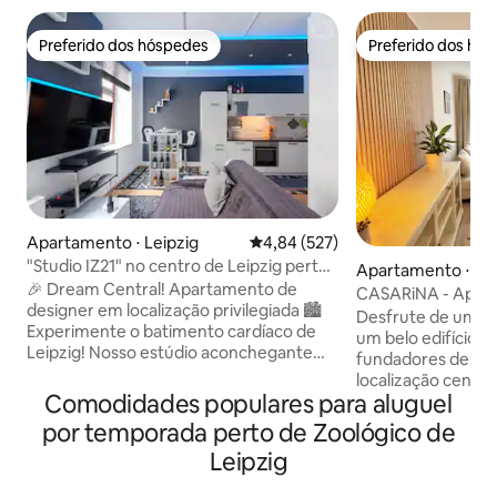
Preferido dos hóspedes
Preferido dos hó
Preferido dos hóspedes
Preferido dos hó
Apartamento ⋅ Leipzig
4,84 de uma avaliação média de 
4,84 (527)
"Studio IZ21" no centro de Leipzig perto
Apartamento ⋅ Lei
da Arena
🎉 Dream Central! Apartamento de
CASARiNA - Apar
designer em localização privilegiada 🏙️
lado do zoológico
Desfrute de uma 
Experimente o batimento cardíaco de
um belo edifício h
Leipzig! Nosso estúdio aconchegante
fundadores deste
oferece: Conforto ✅ Premium: cama
localização centra
king size de 1,8 m e cozinha totalmente
Comodidades populares para aluguel
de uma ótima esta
equipada (lava-louças, micro-ondas,
4 ou 6 pessoas, b
por temporada perto de Zoológico de
fogão) Localização ✅ perfeita: a 5
zoológico. Em ape
Leipzig
minutos da Igreja de St. Thomas, da Red
está no zoológico
Bull Arena e do centro da cidade
no centro. Uma c