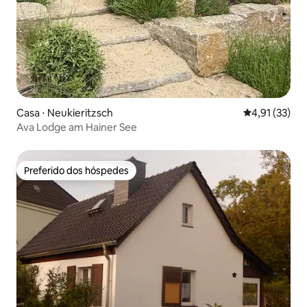
Casa ⋅ Neukieritzsch
4,91 de uma a
4,91 (33)
Ava Lodge am Hainer See
Preferido dos hóspedes
Preferido dos hóspedes