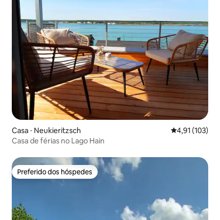
Casa ⋅ Neukieritzsch
4,91 de uma av
4,91 (103)
Casa de férias no Lago Hain
Preferido dos hóspedes
Preferido dos hóspedes