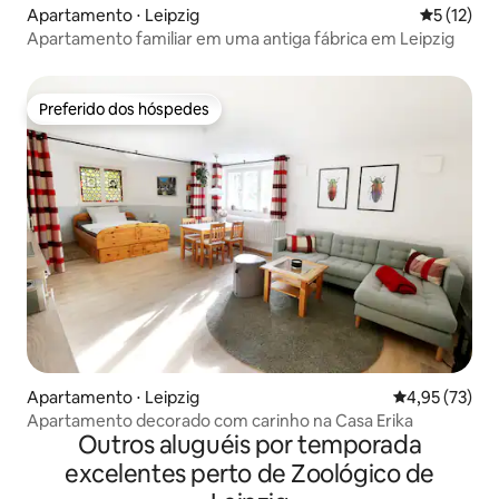
Apartamento ⋅ Leipzig
5 de uma a
5 (12)
Apartamento familiar em uma antiga fábrica em Leipzig
Preferido dos hóspedes
Preferido dos hóspedes
Apartamento ⋅ Leipzig
4,95 de uma a
4,95 (73)
Apartamento decorado com carinho na Casa Erika
Outros aluguéis por temporada
excelentes perto de Zoológico de