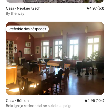
Casa ⋅ Neukieritzsch
4,97 de uma a
4,97 (63)
By the way
Preferido dos hóspedes
Preferido dos hóspedes
Casa ⋅ Böhlen
4,96 de uma av
4,96 (104)
Bela igreja residencial no sul de Leipzig