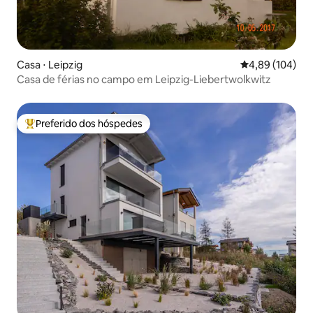
Casa ⋅ Leipzig
4,89 de uma av
4,89 (104)
Casa de férias no campo em Leipzig-Liebertwolkwitz
Preferido dos hóspedes
Entre os melhores preferidos dos hóspedes