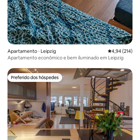
Apartamento ⋅ Leipzig
4,94 de uma av
4,94 (214)
Apartamento econômico e bem iluminado em Leipzig
Preferido dos hóspedes
Preferido dos hóspedes