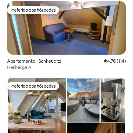
Preferido dos hóspedes
Preferido dos hóspedes
Apartamento ⋅ Schkeuditz
4,76 de uma av
4,76 (114)
Herberge A
Preferido dos hóspedes
Preferido dos hóspedes