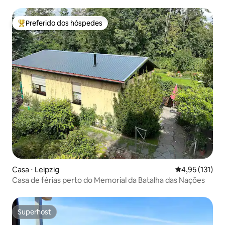
Preferido dos hóspedes
Entre os melhores preferidos dos hóspedes
Casa ⋅ Leipzig
4,95 de uma av
4,95 (131)
Casa de férias perto do Memorial da Batalha das Nações
Superhost
Superhost