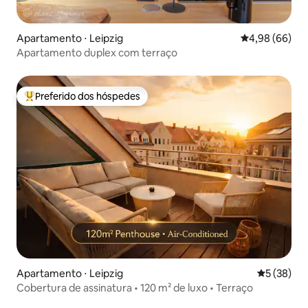
Apartamento ⋅ Leipzig
4,98 de uma av
4,98 (66)
Apartamento duplex com terraço
Preferido dos hóspedes
Entre os melhores preferidos dos hóspedes
Apartamento ⋅ Leipzig
5 de uma a
5 (38)
Cobertura de assinatura • 120 m² de luxo • Terraço