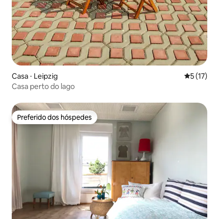
Casa ⋅ Leipzig
5 de uma a
5 (17)
Casa perto do lago
Preferido dos hóspedes
Preferido dos hóspedes