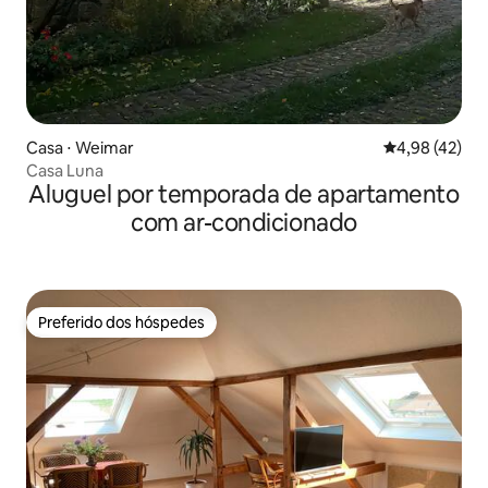
Casa ⋅ Weimar
4,98 de uma a
4,98 (42)
Casa Luna
Aluguel por temporada de apartamento
com ar-condicionado
Preferido dos hóspedes
Preferido dos hóspedes