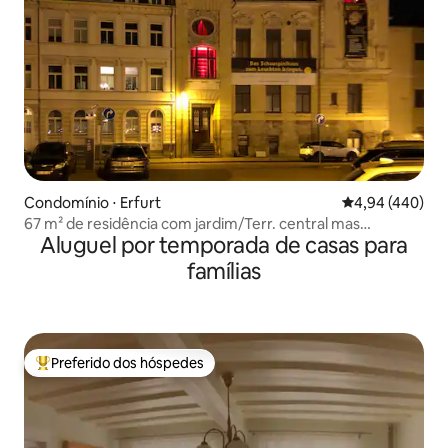
Condomínio ⋅ Erfurt
4,94 de uma ava
4,94 (440)
67 m² de residência com jardim/Terr. central mas
Aluguel por temporada de casas para
tranquilo
famílias
Preferido dos hóspedes
Entre os melhores preferidos dos hóspedes