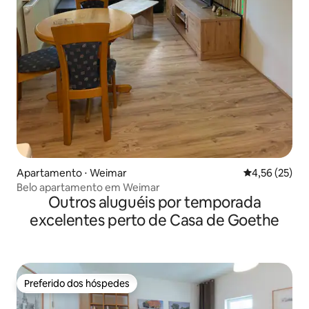
Apartamento ⋅ Weimar
4,56 de uma a
4,56 (25)
Belo apartamento em Weimar
Outros aluguéis por temporada
excelentes perto de Casa de Goethe
Preferido dos hóspedes
Preferido dos hóspedes