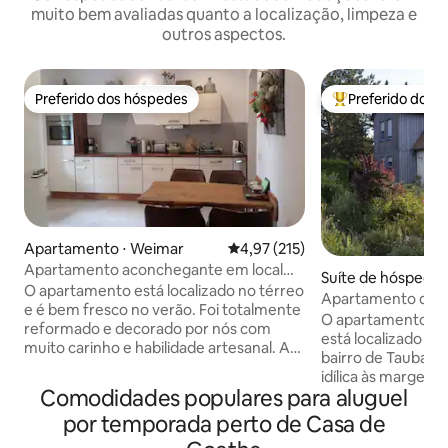
muito bem avaliadas quanto a localização, limpeza e
outros aspectos.
Preferido dos hóspedes
Preferido dos 
Preferido dos hóspedes
Entre os melhore
Apartamento ⋅ Weimar
4,97 de uma avaliação média de 
4,97 (215)
Apartamento aconchegante em local
Suíte de hóspedes
tranquilo com varanda
O apartamento está localizado no térreo
Apartamento de 
e é bem fresco no verão. Foi totalmente
nos arredores de
O apartamento il
reformado e decorado por nós com
está localizado e
muito carinho e habilidade artesanal. A
bairro de Taubach
oficina de madeira está na casa. (apenas
idílica às margens 
como hobby... não há barulho para
Comodidades populares para aluguel
centro da cidade de
esperar)😉 O jardim é um pequeno oásis
entrada separada 
por temporada perto de Casa de
e nele está a minha oficina de florista,
integrada à sala, 
que eu opero comercialmente. Os