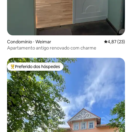
Condomínio ⋅ Weimar
4,87 de uma a
4,87 (23)
Apartamento antigo renovado com charme
Preferido dos hóspedes
Entre os melhores preferidos dos hóspedes