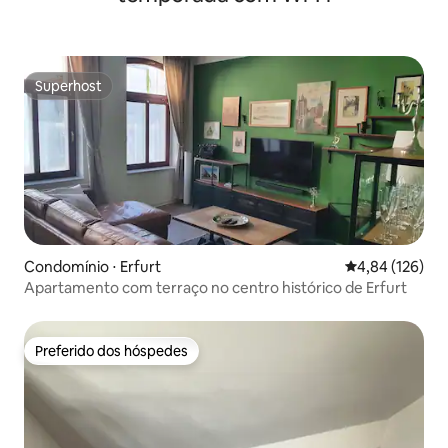
Superhost
Superhost
Condomínio ⋅ Erfurt
4,84 de uma av
4,84 (126)
Apartamento com terraço no centro histórico de Erfurt
Preferido dos hóspedes
Preferido dos hóspedes