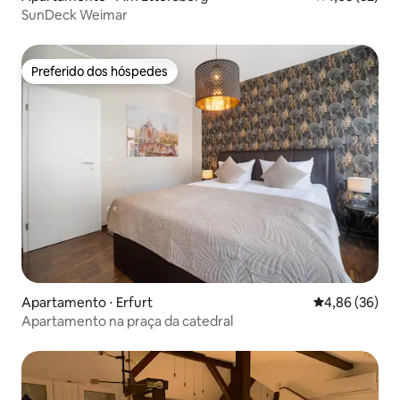
SunDeck Weimar
Preferido dos hóspedes
Preferido dos hóspedes
Apartamento ⋅ Erfurt
4,86 de uma a
4,86 (36)
Apartamento na praça da catedral