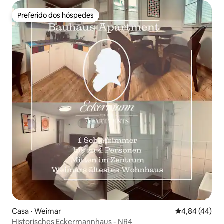
Preferido dos hóspedes
Preferido dos hóspedes
Casa ⋅ Weimar
4,84 de uma a
4,84 (44)
Historisches Eckermannhaus - NR4