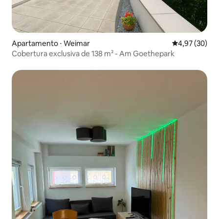
Apartamento ⋅ Weimar
4,97 de uma a
4,97 (30)
Cobertura exclusiva de 138 m² - Am Goethepark