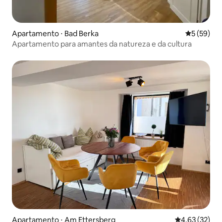
Apartamento ⋅ Bad Berka
5 de uma a
5 (59)
Apartamento para amantes da natureza e da cultura
Apartamento ⋅ Am Ettersberg
4,63 de uma a
4,63 (32)