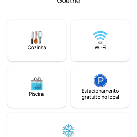
Goethe
estar/quarto e ao
quartos do apartamento são bem
de correr pode se
iluminados, espaçosos e agradáveis.
cozinha integrada 
Cortinas de escurecimento estão
jardim pode ser u
instaladas. A cozinha está bem equipada
vários lugares pa
com tudo o que você precisa. Como
você a relaxar. Há 
anfitrião, moro no local e estou sempre
para Weimar.
disponível para responder a perguntas.
Livros e jogos estão disponíveis.
Cozinha
Wi-Fi
Estacionamento
Piscina
gratuito no local