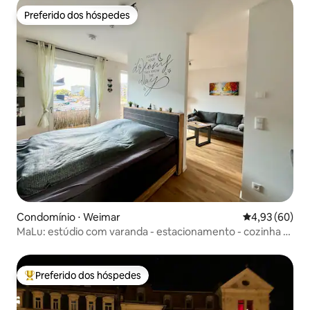
Preferido dos hóspedes
Preferido dos hóspedes
Condomínio ⋅ Weimar
4,93 de uma a
4,93 (60)
MaLu: estúdio com varanda - estacionamento - cozinha -
edifício novo
Preferido dos hóspedes
Entre os melhores preferidos dos hóspedes