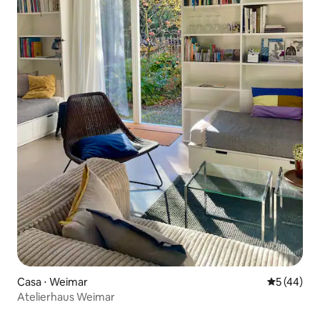
Casa ⋅ Weimar
5 de uma a
5 (44)
Atelierhaus Weimar