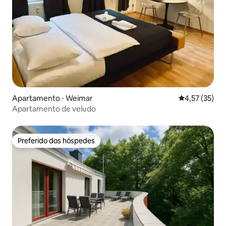
Apartamento ⋅ Weimar
4,57 de uma a
4,57 (35)
Apartamento de veludo
Preferido dos hóspedes
Preferido dos hóspedes