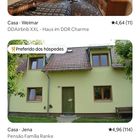
Casa ⋅ Weimar
4,64 de uma a
4,64 (11)
DDAirbnb XXL - Haus im DDR Charme
Preferido dos hóspedes
Entre os melhores preferidos dos hóspedes
Casa ⋅ Jena
4,96 de uma av
4,96 (114)
Pensão Família Ranke