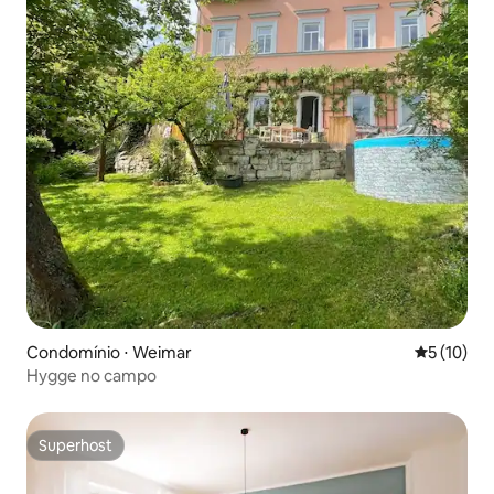
Condomínio ⋅ Weimar
5 de uma a
5 (10)
Hygge no campo
Superhost
Superhost