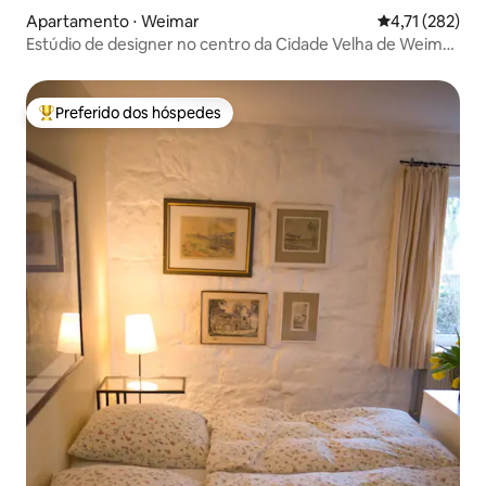
Apartamento ⋅ Weimar
4,71 de uma av
4,71 (282)
Estúdio de designer no centro da Cidade Velha de Weimar
#1
Preferido dos hóspedes
Entre os melhores preferidos dos hóspedes