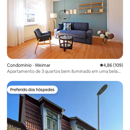
Condomínio ⋅ Weimar
4,86 de uma av
4,86 (109)
Apartamento de 3 quartos bem iluminado em uma bela
localização!
Preferido dos hóspedes
Preferido dos hóspedes