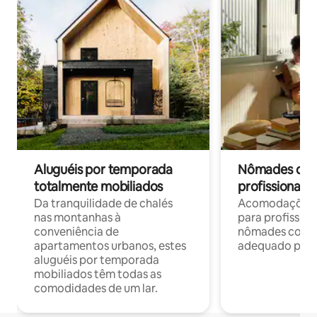
Aluguéis por temporada
Nômades digit
totalmente mobiliados
profissionais 
Da tranquilidade de chalés
Acomodações c
nas montanhas à
para profission
conveniência de
nômades com W
apartamentos urbanos, estes
adequado para 
aluguéis por temporada
mobiliados têm todas as
comodidades de um lar.