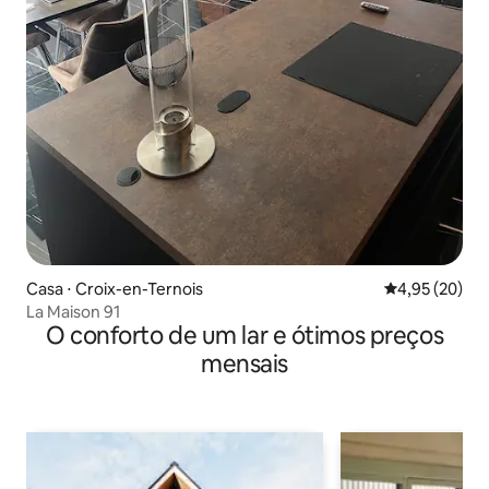
Casa ⋅ Croix-en-Ternois
4,95 de uma a
4,95 (20)
La Maison 91
O conforto de um lar e ótimos preços
mensais