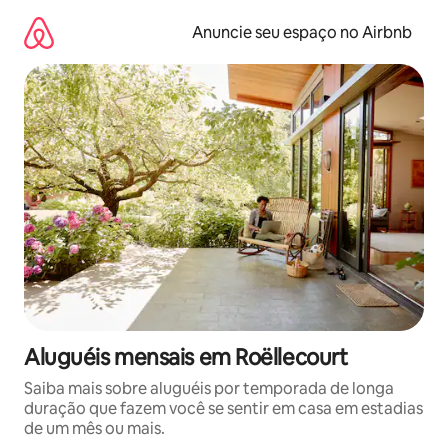
Pular
para
Anuncie seu espaço no Airbnb
o
conteúdo
Aluguéis mensais em Roëllecourt
Saiba mais sobre aluguéis por temporada de longa
duração que fazem você se sentir em casa em estadias
de um mês ou mais.