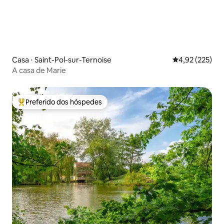
Casa ⋅ Saint-Pol-sur-Ternoise
4,92 de uma av
4,92 (225)
A casa de Marie
Preferido dos hóspedes
Entre os melhores preferidos dos hóspedes