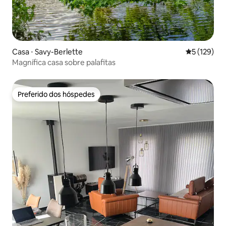
Casa ⋅ Savy-Berlette
5 de uma av
5 (129)
Magnífica casa sobre palafitas
Preferido dos hóspedes
Preferido dos hóspedes