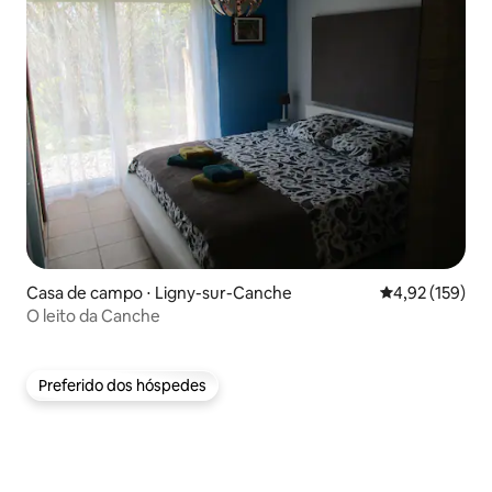
Casa de campo ⋅ Ligny-sur-Canche
4,92 de uma av
4,92 (159)
O leito da Canche
Preferido dos hóspedes
Preferido dos hóspedes