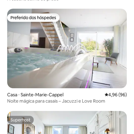
Preferido dos hóspedes
Preferido dos hóspedes
Casa ⋅ Sainte-Marie-Cappel
4,96 de uma av
4,96 (96)
Noite mágica para casais – Jacuzzi e Love Room
Superhost
Superhost