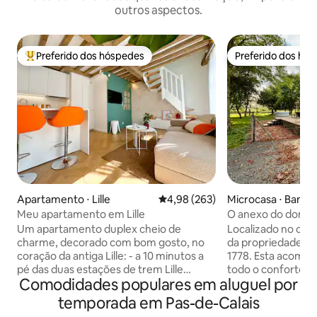
outros aspectos.
Preferido dos hóspedes
Preferido dos hó
Entre os melhores preferidos dos hóspedes
Preferido dos hó
Apartamento ⋅ Lille
4,98 de uma avaliação média de 
4,98 (263)
Microcasa ⋅ Bamb
Meu apartamento em Lille
O anexo do domín
Um apartamento duplex cheio de
Localizado no ca
charme, decorado com bom gosto, no
da propriedade do 
coração da antiga Lille: - a 10 minutos a
1778. Esta acomodação atípica oferece
pé das duas estações de trem Lille
todo o conforto 
Comodidades populares em aluguel por
Flandres e Lille Europe - a 10 minutos a
ambiente verdejante. A 35 min
pé do metrô Rihour ou do metrô Lille
Lille e a 20 minut
temporada em Pas-de-Calais
Flandre - a 5 minutos a pé da Grand-
praias. A 5 minutos