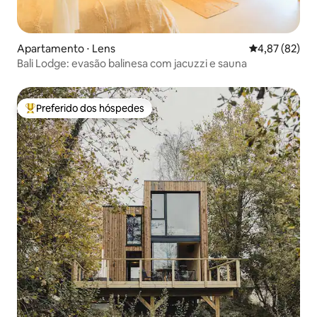
Apartamento ⋅ Lens
4,87 de uma a
4,87 (82)
Bali Lodge: evasão balinesa com jacuzzi e sauna
Preferido dos hóspedes
Entre os melhores preferidos dos hóspedes