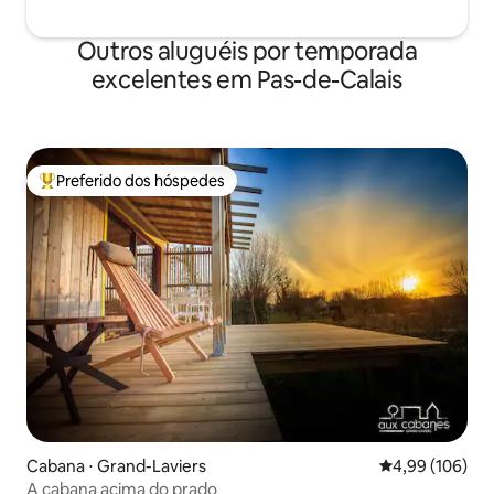
Outros aluguéis por temporada
excelentes em Pas-de-Calais
Preferido dos hóspedes
Entre os melhores preferidos dos hóspedes
Cabana ⋅ Grand-Laviers
4,99 de uma av
4,99 (106)
A cabana acima do prado