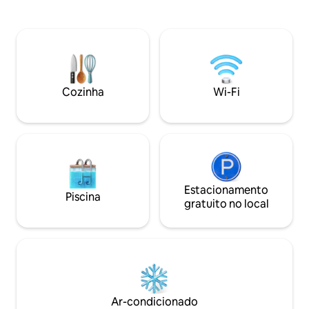
Place - a 1,5 km (20 minutos a pé) do
minutos do túnel 
estádio Zénith de Lille - a 12 km do Grand
ou de Bruges. Do mar às montanhas da
Stade Pierre Mauroy em Villeneuve-
Flandres. De Cap 
d'Ascq (15 minutos de carro ou 40
Nez a Bruges. Voc
minutos de metrô) - a 12 km do
atividades nas proximid
aeroporto de Lille-Lesquin
restaurantes. Cic
Estacionamento subterrâneo, bicicletas
esperam por você
Cozinha
Wi-Fi
V'Lille, ônibus,… tudo está por perto.
Estacionamento
Piscina
gratuito no local
Ar-condicionado