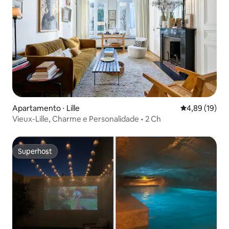
Apartamento ⋅ Lille
4,89 de uma a
4,89 (19)
Vieux-Lille, Charme e Personalidade • 2 Ch
Superhost
Superhost