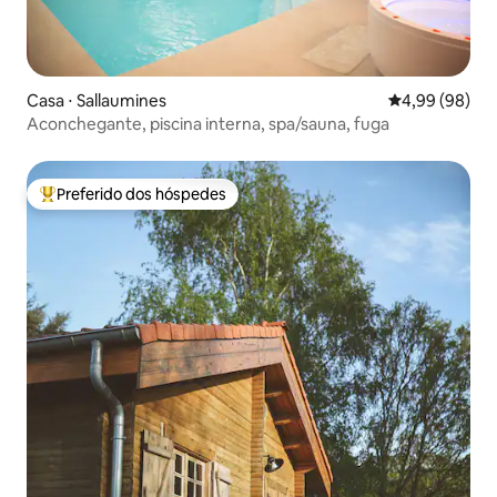
Casa ⋅ Sallaumines
4,99 de uma av
4,99 (98)
Aconchegante, piscina interna, spa/sauna, fuga
Preferido dos hóspedes
Entre os melhores preferidos dos hóspedes