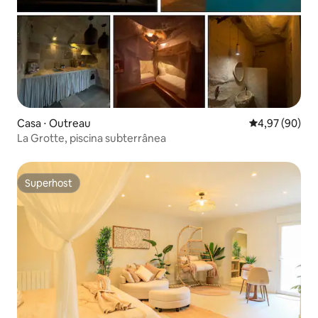
Casa ⋅ Outreau
4,97 de uma a
4,97 (90)
La Grotte, piscina subterrânea
Superhost
Superhost