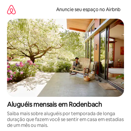
Pular
para
Anuncie seu espaço no Airbnb
o
conteúdo
Aluguéis mensais em Rodenbach
Saiba mais sobre aluguéis por temporada de longa
duração que fazem você se sentir em casa em estadias
de um mês ou mais.