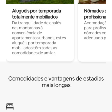
Aluguéis por temporada
Nômades digit
totalmente mobiliados
profissionais 
Da tranquilidade de chalés
Acomodações c
nas montanhas à
para profission
conveniência de
nômades com W
apartamentos urbanos, estes
adequado para 
aluguéis por temporada
mobiliados têm todas as
comodidades de um lar.
Comodidades e vantagens de estadias
mais longas