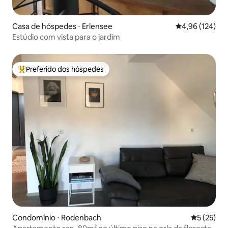
Casa de hóspedes ⋅ Erlensee
4,96 de uma av
4,96 (124)
Estúdio com vista para o jardim
Preferido dos hóspedes
Entre os melhores preferidos dos hóspedes
Condomínio ⋅ Rodenbach
5 de uma a
5 (25)