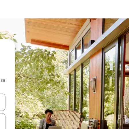
asa
ore-os usando as seta para cima e para baixo do teclado ou tocando e