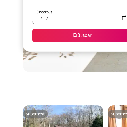
Checkout
Buscar
Superhost
Superho
Superhost
Superho