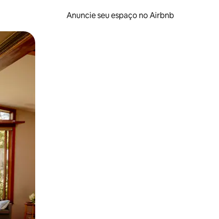
Anuncie seu espaço no Airbnb
 deslizando o dedo na tela.