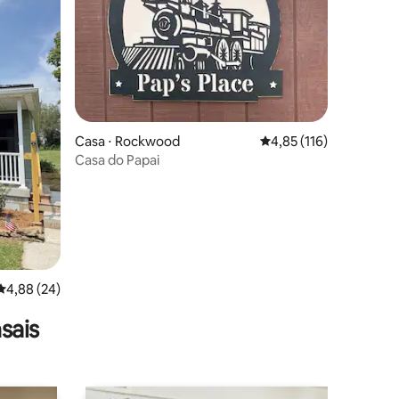
ções
Casa ⋅ Rockwood
4,85 de uma avaliação 
4,85 (116)
Casa do Papai
4,88 de uma avaliação média de 5, 24 avaliações
4,88 (24)
sais