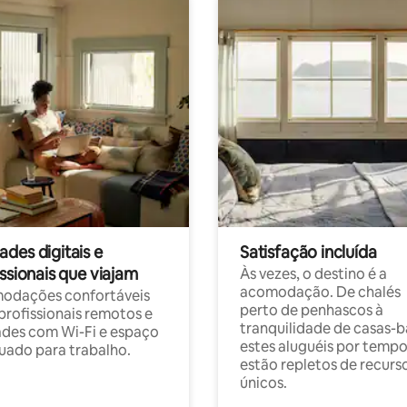
des digitais e
Satisfação incluída
ssionais que viajam
Às vezes, o destino é a
acomodação. De chalés
odações confortáveis
perto de penhascos à
profissionais remotos e
tranquilidade de casas-b
des com Wi-Fi e espaço
estes aluguéis por temp
ado para trabalho.
estão repletos de recurs
únicos.