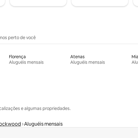
inos perto de você
Florença
Atenas
Mi
Aluguéis mensais
Aluguéis mensais
Alu
calizações e algumas propriedades.
ockwood
Aluguéis mensais