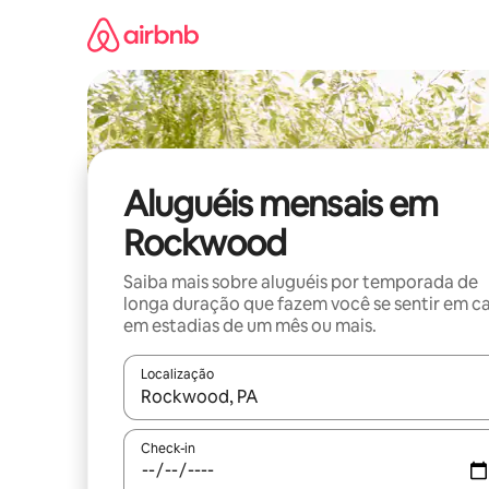
Pular
para
o
conteúdo
Aluguéis mensais em
Rockwood
Saiba mais sobre aluguéis por temporada de
longa duração que fazem você se sentir em c
em estadias de um mês ou mais.
Localização
Quando os resultados estiverem disponíveis, expl
Check-in