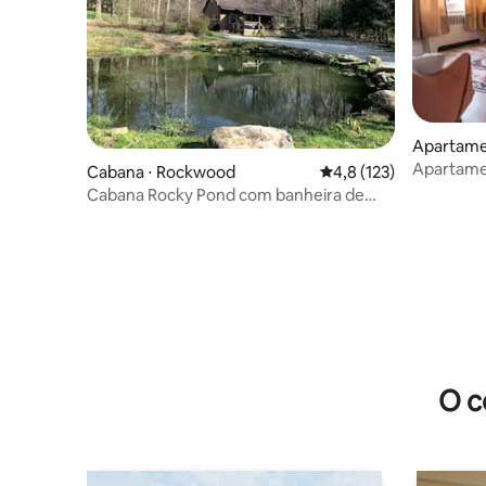
Apartame
Apartame
Cabana ⋅ Rockwood
4,8 de uma avaliação m
4,8 (123)
Cabana Rocky Pond com banheira de
hidromassagem
O c