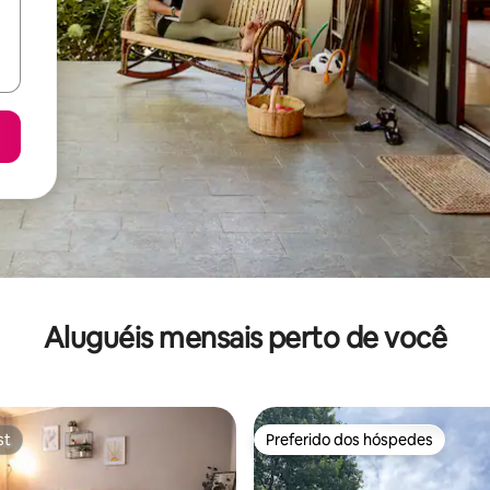
Aluguéis mensais perto de você
st
Preferido dos hóspedes
st
Preferido dos hóspedes