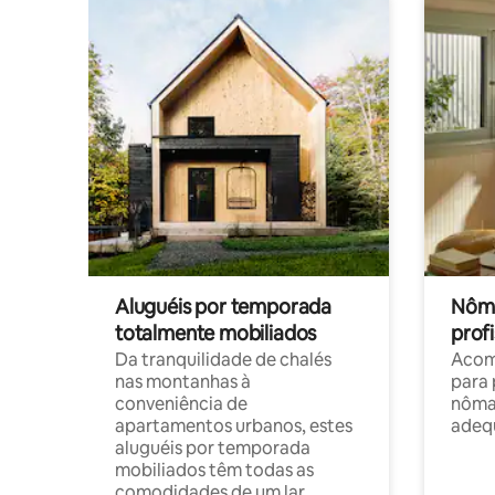
Aluguéis por temporada
Nôma
totalmente mobiliados
profi
Da tranquilidade de chalés
Acom
nas montanhas à
para 
conveniência de
nôma
apartamentos urbanos, estes
adequ
aluguéis por temporada
mobiliados têm todas as
comodidades de um lar.