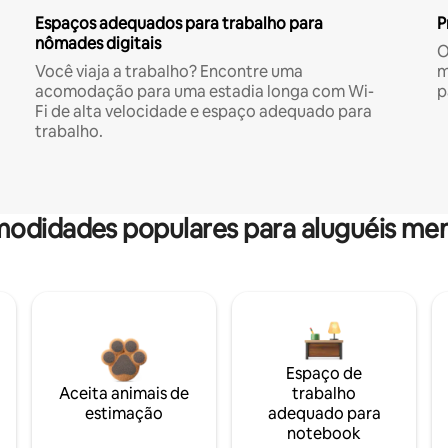
Espaços adequados para trabalho para
P
nômades digitais
O
Você viaja a trabalho? Encontre uma
m
acomodação para uma estadia longa com Wi-
p
Fi de alta velocidade e espaço adequado para
trabalho.
odidades populares para aluguéis men
Espaço de
Aceita animais de
trabalho
estimação
adequado para
notebook