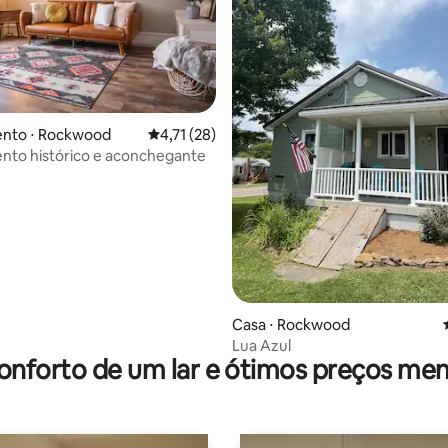
nto ⋅ Rockwood
4,71 de uma avaliação média de 5, 28 avalia
4,71 (28)
nto histórico e aconchegante
édia de 5, 123 avaliações
Casa ⋅ Rockwood
Lua Azul
onforto de um lar e ótimos preços men