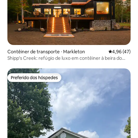
Contêiner de transporte ⋅ Markleton
4,96 de uma a
4,96 (47)
Shipp's Creek: refúgio de luxo em contêiner à beira do
riacho
Preferido dos hóspedes
Preferido dos hóspedes