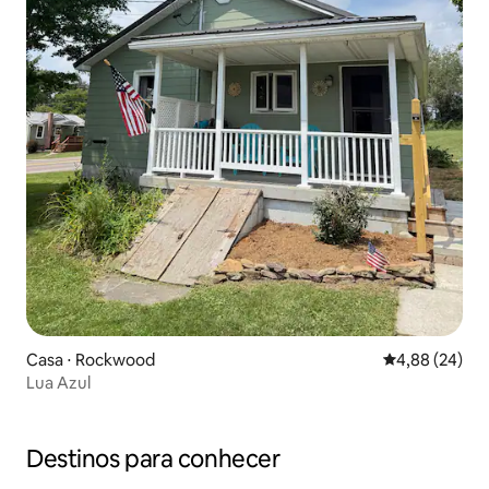
Casa ⋅ Rockwood
4,88 de uma a
4,88 (24)
Lua Azul
Destinos para conhecer