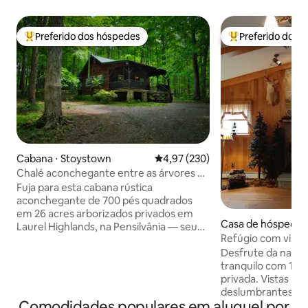
Preferido dos hóspedes
Preferido dos 
Entre os melhores preferidos dos hóspedes
Entre os melhore
Cabana ⋅ Stoystown
4,97 de uma avaliação média de 
4,97 (230)
Chalé aconchegante entre as árvores —
charme rústico
Fuja para esta cabana rústica
aconchegante de 700 pés quadrados
em 26 acres arborizados privados em
Casa de hóspedes 
Laurel Highlands, na Pensilvânia — seu
e
Refúgio com vista
retiro tranquilo na natureza! Chegue por
Desfrute da natur
uma estrada de cascalho privada serena
tranquilo com 100
de 1/4 de milha. Relaxe no balanço da
privada. Vistas p
varanda ou na rede assistindo à vida
deslumbrantes qu
selvagem. Importante: a entrada é de
Comodidades populares em aluguel por
em um local natura
terra/cascalho com uma pequena colina