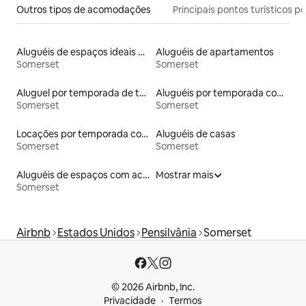
Outros tipos de acomodações
Principais pontos turísticos po
Aluguéis de espaços ideais para famílias
Aluguéis de apartamentos
Somerset
Somerset
Aluguel por temporada de townhouses
Aluguéis por temporada com caiaque
Somerset
Somerset
Locações por temporada com piscina
Aluguéis de casas
Somerset
Somerset
Aluguéis de espaços com acesso direto a pistas de esqui
Mostrar mais
Somerset
Airbnb
Estados Unidos
Pensilvânia
Somerset
© 2026 Airbnb, Inc.
Privacidade
Termos