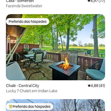
Casa ⋅ Somerset
4,97 de uma a
4,97 (77)
Fazenda Sweetwater
Preferido dos hóspedes
Preferido dos hóspedes
Chalé ⋅ Central City
4,88 de uma a
4,88 (41)
Lucky 7 Chalet em Indian Lake
Preferido dos hóspedes
Entre os melhores preferidos dos hóspedes