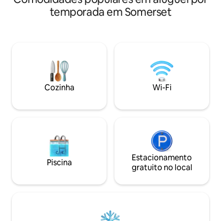
para caminhadas p
— dirija devagar. Inverno (dezembro a
temporada em Somerset
Acessível para def
março): AWD ou 4x4 necessário. Não há
curta distância de
TV/Wi-Fi para um verdadeiro
resorts de esqui, 
relaxamento. Apenas 2 milhas do
2 vinícolas. Vário
Reservatório Quemahoning para pesca,
cervejaria também
caiaque, trilhas. Ideal para casais que
carro. A proprieda
desejam uma reconexão tranquila.
externa que é um l
hóspedes relaxare
Cozinha
Wi-Fi
deslumbrantes da
Estacionamento
Piscina
gratuito no local