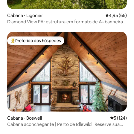
Cabana ⋅ Ligonier
4,95 de uma a
4,95 (65)
Diamond View PA: estrutura em formato de A~banheira
de hidromassagem~sauna~vista da cidade
Preferido dos hóspedes
Entre os melhores preferidos dos hóspedes
Cabana ⋅ Boswell
5 de uma av
5 (124)
Cabana aconchegante | Perto de Idlewild | Reserve sua
estadia de 2026