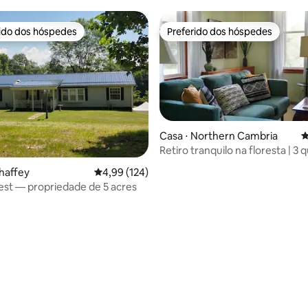
rido dos hóspedes
Preferido dos hóspedes
 melhores preferidos dos hóspedes
Preferido dos hóspedes
Casa ⋅ Northern Cambria
4
Retiro tranquilo na floresta | 3 q
édia de 5, 304 avaliações
Cama king size
haffey
4,99 de uma avaliação média de 5, 124 avalia
4,99 (124)
est — propriedade de 5 acres