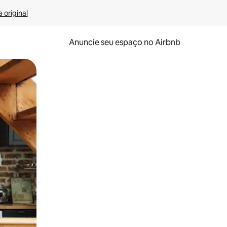
 original
Anuncie seu espaço no Airbnb
 deslizando o dedo na tela.