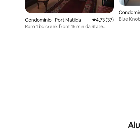
Condomíni
Blue Knob
Condomínio ⋅ Port Matilda
4,73 de uma avaliação 
4,73 (37)
quartos/2
Raro 1 bd creek front 15 min da State
hidromas
College.
Alu