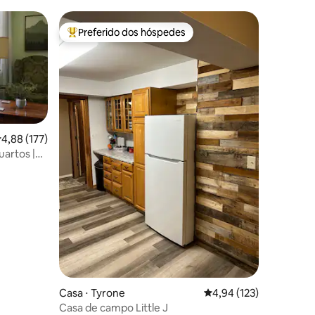
Preferido dos hóspedes
Entre os melhores preferidos dos hóspedes
,88 de uma avaliação média de 5, 177 avaliações
4,88 (177)
uartos |
ções
Casa ⋅ Tyrone
4,94 de uma avaliação 
4,94 (123)
Casa de campo Little J