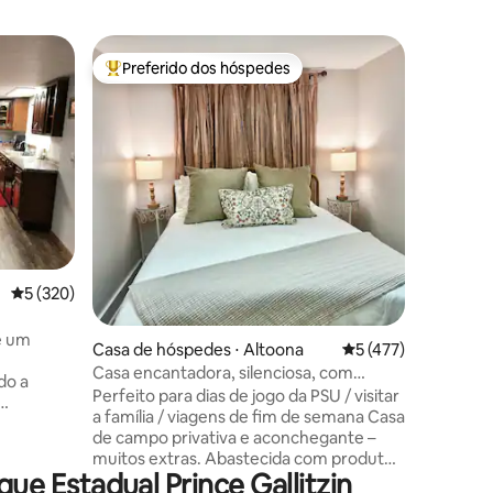
Casa de 
Preferido dos hóspedes
Preferi
os hóspedes
Entre os melhores preferidos dos hóspedes
Preferi
A casa d
2º andar
Cottage n
privativ
cozinha, 
lareira e
Town Trai
cidade de
comunitá
ções
Divide W
5 de uma avaliação média de 5, 320 avaliações
5 (320)
As faculd
Universid
de Mount
e um
Casa de hóspedes ⋅ Altoona
5 de uma avaliação 
5 (477)
Pittsbur
Casa encantadora, silenciosa, com
Indiana d
comodidades modernas e Wi-Fi rápido
Perfeito para dias de jogo da PSU / visitar
Estadual
a família / viagens de fim de semana Casa
Estadual
uindo
de campo privativa e aconchegante –
muitos extras. Abastecida com produtos
e Estadual Prince Gallitzin
corporais e de lavanderia não tóxicos
os