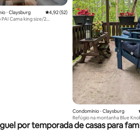
o ⋅ Claysburg
4,92 de uma avaliação média de 5, 52 avalia
4,92 (52)
 PA! Cama king size/2
média de 5, 37 avaliações
 banheiros/banheira de
sagem/piscinas/AC/golfe
Condomínio ⋅ Claysburg
Refúgio na montanha Blue Kno
guel por temporada de casas para famí