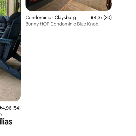
ções
Condomínio ⋅ Claysburg
4,37 de uma avaliação
4,37 (30)
Bunny HOP Condomínio Blue Knob
4,96 de uma avaliação média de 5, 54 avaliações
4,96 (54)
b
lias