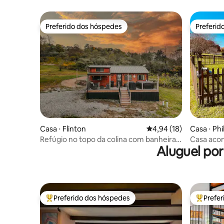
Preferido dos hóspedes
Preferid
Preferido dos hóspedes
Preferid
Casa ⋅ Flinton
4,94 de uma avaliação 
4,94 (18)
Casa ⋅ Phi
Refúgio no topo da colina com banheira
Casa acon
Aluguel po
de hidromassagem e fogueira
quartos c
Preferido dos hóspedes
Prefe
Entre os melhores preferidos dos hóspedes
Entre os