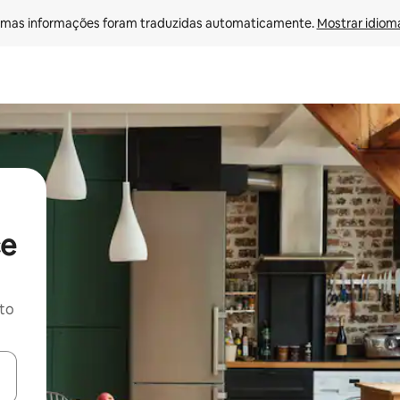
mas informações foram traduzidas automaticamente. 
Mostrar idioma
ce
ito
ore-os usando as seta para cima e para baixo do teclado ou tocando e