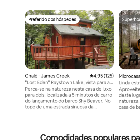
Preferido dos hóspedes
Superho
Preferido dos hóspedes
Superho
Chalé ⋅ James Creek
4,95 de uma avaliação m
4,95 (125)
Microcasa
"Lost Eden" Raystown Lake, vista para a
Linda est
montanha, banheira de hidromassagem
banheira 
Perca-se na natureza nesta casa de luxo
Aproveit
para dois, localizada a 5 minutos de carro
deste lug
do lançamento do barco Shy Beaver. No
natureza
topo de uma estrada sinuosa da
casa de b
montanha, este chalé exclusivo tem vista
precisa p
para as copas das árvores, uma sala de
essa noite
estar de 30 pés de altura e um quarto
O chalé d
aberto com uma cama king size. Muitos
flutuante m
Comodidades populares para
filtros de luz natural vêm de claraboias e
tem uma 