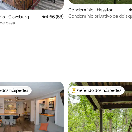
Condomínio ⋅ Hesston
4
Condomínio privativo de dois q
o ⋅ Claysburg
4,66 de uma avaliação média de 5, 58 avalia
4,66 (58)
área do lago Raystown
 de casa
o dos hóspedes
Preferido dos hóspedes
o dos hóspedes
Entre os melhores preferidos d