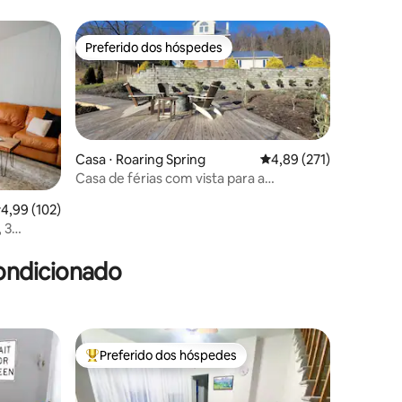
Preferido dos hóspedes
os hóspedes
Preferido dos hóspedes
Casa ⋅ Roaring Spring
4,89 de uma avaliação 
4,89 (271)
Casa de férias com vista para a
montanha | Fogueira | Vista | Raystown
,99 de uma avaliação média de 5, 102 avaliações
4,99 (102)
 3
ções
ondicionado
Preferido dos hóspedes
os hóspedes
Entre os melhores preferidos dos hóspedes