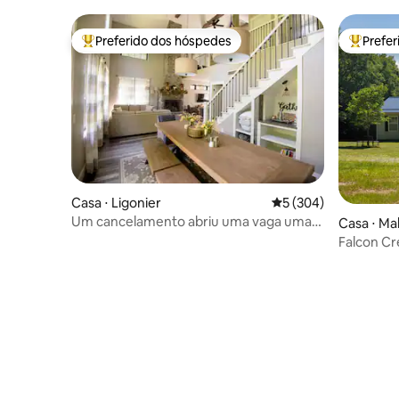
Preferido dos hóspedes
Prefe
Entre os melhores preferidos dos hóspedes
Entre os
Casa ⋅ Ligonier
5 de uma avaliação m
5 (304)
Um cancelamento abriu uma vaga uma
Casa ⋅ Ma
semana antes do Dia do Trabalho!
Falcon Cr