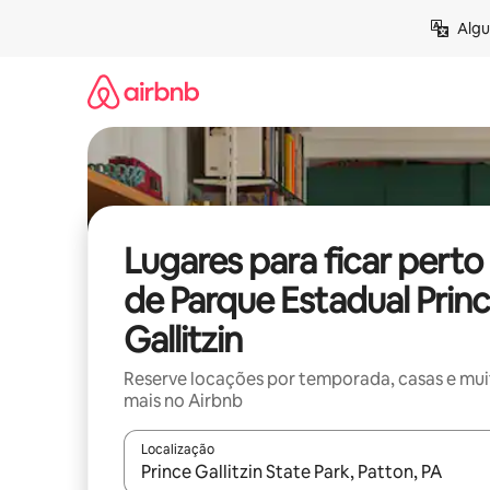
Pular
Algu
para
o
conteúdo
Lugares para ficar perto
de Parque Estadual Prin
Gallitzin
Reserve locações por temporada, casas e mu
mais no Airbnb
Localização
Quando os resultados estiverem disponíveis, expl