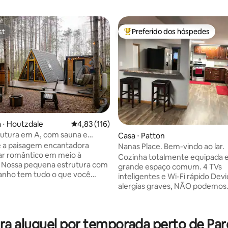
st
Preferido dos hóspedes
st
Entre os melhores preferidos d
édia de 5, 125 avaliações
 ⋅ Houtzdale
4,83 de uma avaliação média de 5, 116 avalia
4,83 (116)
rutura em A, com sauna e
Casa ⋅ Patton
de imersão a frio
e a paisagem encantadora
Nanas Place. Bem-vindo ao lar.
ar romântico em meio à
Cozinha totalmente equipada 
. Nossa pequena estrutura com
grande espaço comum. 4 TVs
anho tem tudo o que você
inteligentes e Wi-Fi rápido Devido a
ara passar confortavelmente
alergias graves, NÃO podemos
 incrível com seu par perfeito.
acomodar nenhum animal, incl
e 12' x 16' tem uma cama queen
animais de serviço. Perto de mercado e
uito aconchegante. Também
pubs. Rock Run e o Parque Estadual
 aluguel por temporada perto de Parqu
pequena área de cozinha com
Príncipe Gallitzen estão a pouc