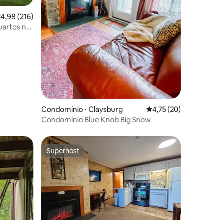
,98 de uma avaliação média de 5, 216 avaliações
4,98 (216)
uartos na
ções
Condomínio ⋅ Claysburg
4,75 de uma avaliação
4,75 (20)
Condomínio Blue Knob Big Snow
Superhost
os hóspedes
Superhost