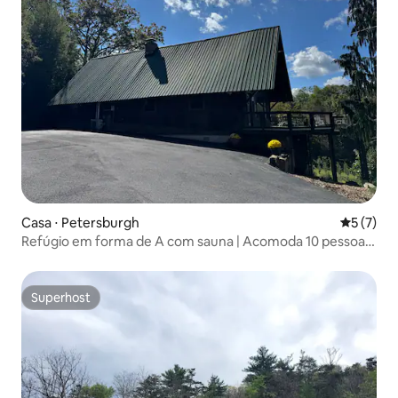
Casa ⋅ Petersburgh
5 de uma 
5 (7)
Refúgio em forma de A com sauna | Acomoda 10 pessoas
| Perto da PSU
Superhost
Superhost