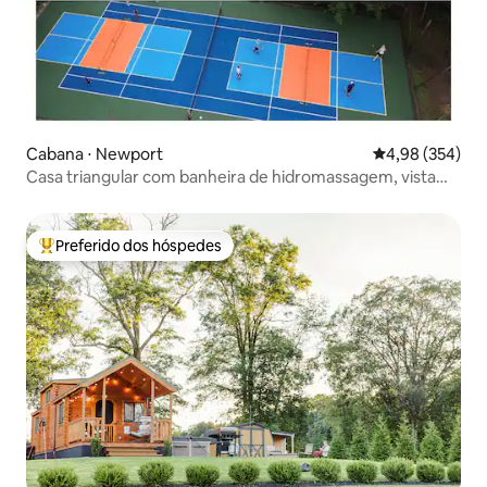
Cabana ⋅ Newport
4,98 de uma ava
4,98 (354)
Casa triangular com banheira de hidromassagem, vista
para a montanha, pickleball/tênis
Preferido dos hóspedes
Entre os melhores preferidos dos hóspedes