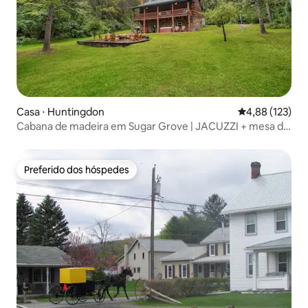
Casa ⋅ Huntingdon
4,88 de uma av
4,88 (123)
Cabana de madeira em Sugar Grove | JACUZZI + mesa de
bilhar!
Preferido dos hóspedes
Preferido dos hóspedes