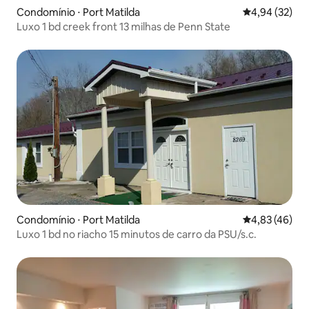
Condomínio ⋅ Port Matilda
4,94 de uma a
4,94 (32)
Luxo 1 bd creek front 13 milhas de Penn State
Condomínio ⋅ Port Matilda
4,83 de uma a
4,83 (46)
Luxo 1 bd no riacho 15 minutos de carro da PSU/s.c.