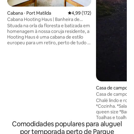
Cabana ⋅ Port Matilda
4,99 de uma avaliação média de 
4,99 (172)
Cabana Hooting Haus | Banheira de
hidromassagem | Fogueira | Loft
Situada na orla da floresta e batizada em
homenagem à nossa coruja residente, a
Hooting Haus é uma cabana de estilo
europeu para um retiro, perto de tudo o
que a Penn State oferece. O charme
rústico da cozinha gourmet inclui uma
bancada de zinco, balcão de açougue e
parede de pedra natural. Receba seus
hóspedes à mesa de pinho artesanal
enquanto jantam ao lado da lareira
antiga. Relaxe em uma banheira de
Casa de campo ⋅ 
hidromassagem e, em seguida, encerre
ve
a noite compartilhando histórias sob o
Casa de campo n
céu escuro, reunidos ao redor da lareira
Chalé lindo e rom
externa, com um grogue quente e
*Cozinha. *Sala de estar *Uma cama
reconfortante ou uma caneca de
queen size *Banheiro com jacuzzi.
chocolate quente cremoso.
Toalhas e toalhas 
Comodidades populares para aluguel
fornecidas. *Uma 
fundos para relaxa
por temporada perto de Parque