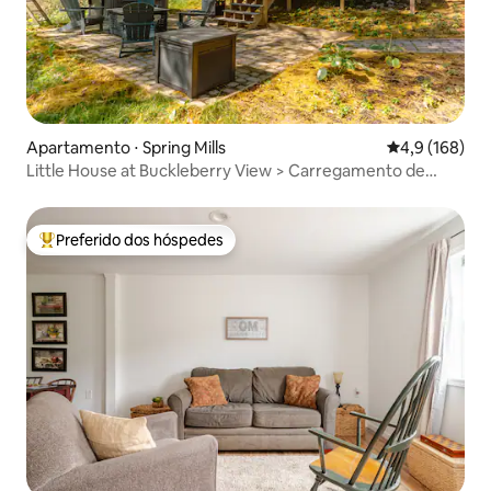
Apartamento ⋅ Spring Mills
4,9 de uma av
4,9 (168)
Little House at Buckleberry View > Carregamento de
veículos elétricos
Preferido dos hóspedes
Entre os melhores preferidos dos hóspedes