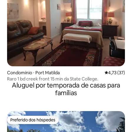
Condomínio ⋅ Port Matilda
4,73 de uma a
4,73 (37)
Raro 1 bd creek front 15 min da State College.
Aluguel por temporada de casas para
famílias
Preferido dos hóspedes
Preferido dos hóspedes