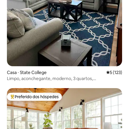
Casa ⋅ State College
5 de uma av
5 (123)
Limpo, aconchegante, moderno, 3 quartos,
estacionamento, churrasqueira, perto da PSU
Preferido dos hóspedes
Entre os melhores preferidos dos hóspedes