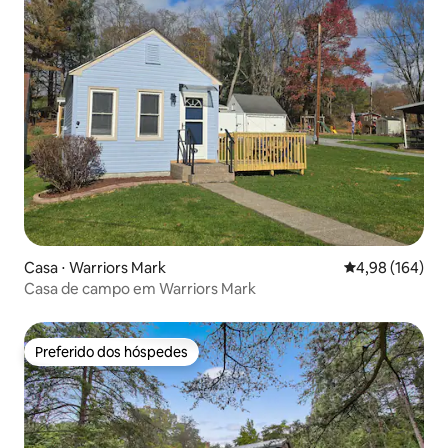
Casa ⋅ Warriors Mark
4,98 de uma av
4,98 (164)
Casa de campo em Warriors Mark
Preferido dos hóspedes
Preferido dos hóspedes