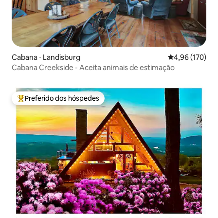
Cabana ⋅ Landisburg
4,96 de uma av
4,96 (170)
Cabana Creekside - Aceita animais de estimação
Preferido dos hóspedes
Entre os melhores preferidos dos hóspedes