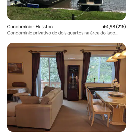
Condomínio ⋅ Hesston
4,98 de uma av
4,98 (216)
Condomínio privativo de dois quartos na área do lago
Raystown