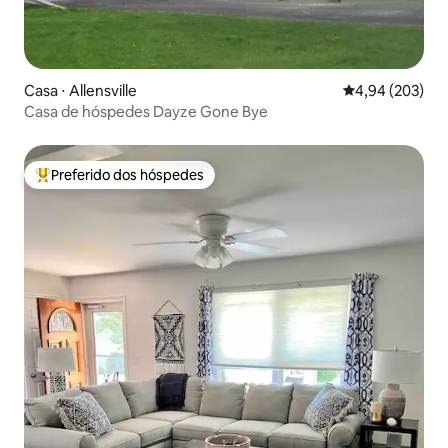
Casa ⋅ Allensville
4,94 de uma ava
4,94 (203)
Casa de hóspedes Dayze Gone Bye
Preferido dos hóspedes
Entre os melhores preferidos dos hóspedes