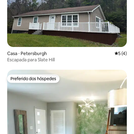
Casa ⋅ Petersburgh
5 de uma 
5 (4)
Escapada para Slate Hill
Preferido dos hóspedes
Preferido dos hóspedes