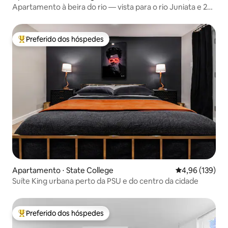
Apartamento à beira do rio — vista para o rio Juniata e 2
parques
Preferido dos hóspedes
Entre os melhores preferidos dos hóspedes
Apartamento ⋅ State College
4,96 de uma av
4,96 (139)
Suíte King urbana perto da PSU e do centro da cidade
Preferido dos hóspedes
Entre os melhores preferidos dos hóspedes