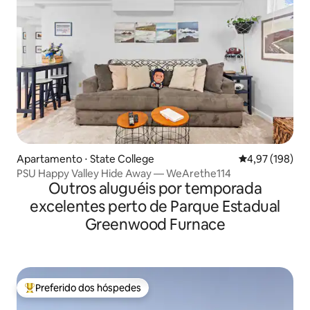
Apartamento ⋅ State College
4,97 de uma av
4,97 (198)
PSU Happy Valley Hide Away — WeArethe114
Outros aluguéis por temporada
excelentes perto de Parque Estadual
Greenwood Furnace
Preferido dos hóspedes
Entre os melhores preferidos dos hóspedes