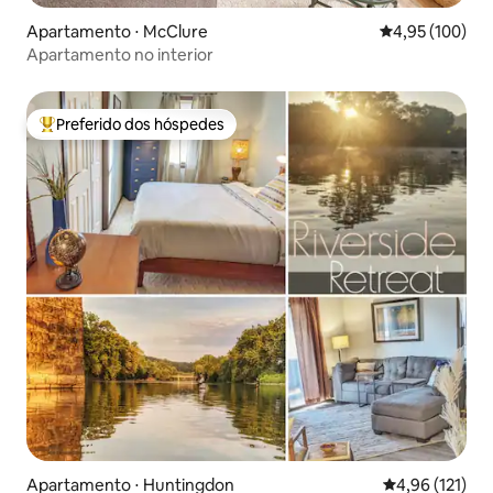
Apartamento ⋅ McClure
4,95 de uma av
4,95 (100)
Apartamento no interior
Preferido dos hóspedes
Entre os melhores preferidos dos hóspedes
Apartamento ⋅ Huntingdon
4,96 de uma av
4,96 (121)