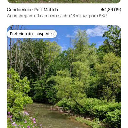
Condomínio ⋅ Port Matilda
4,89 de uma a
4,89 (19)
Aconchegante 1 cama no riacho 13 milhas para PSU
Preferido dos hóspedes
Preferido dos hóspedes