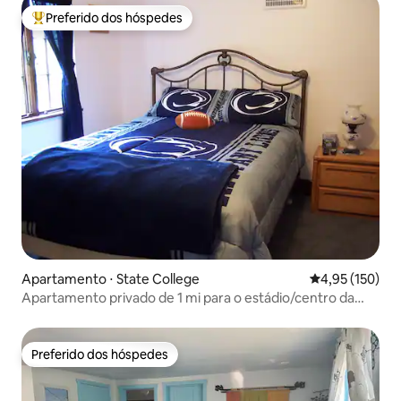
Preferido dos hóspedes
Entre os melhores preferidos dos hóspedes
Apartamento ⋅ State College
4,95 de uma av
4,95 (150)
Apartamento privado de 1 mi para o estádio/centro da
cidade
Preferido dos hóspedes
Preferido dos hóspedes