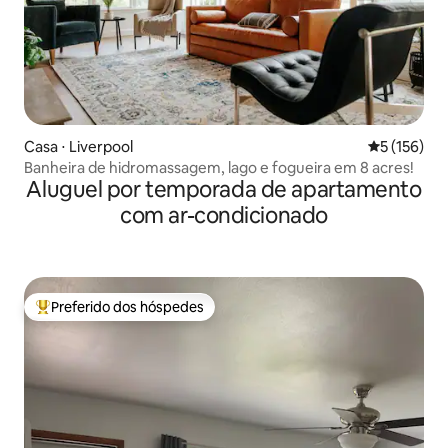
Casa ⋅ Liverpool
5 de uma av
5 (156)
Banheira de hidromassagem, lago e fogueira em 8 acres!
Aluguel por temporada de apartamento
com ar-condicionado
Preferido dos hóspedes
Entre os melhores preferidos dos hóspedes