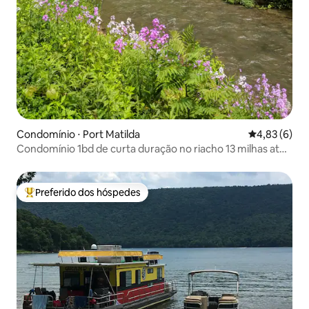
Condomínio ⋅ Port Matilda
4,83 de uma 
4,83 (6)
Condomínio 1bd de curta duração no riacho 13 milhas até
PSU
Preferido dos hóspedes
Entre os melhores preferidos dos hóspedes