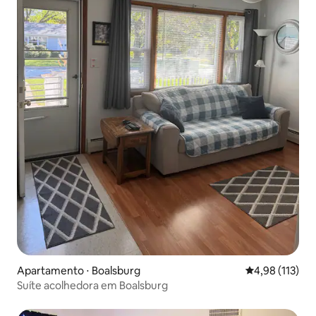
Apartamento ⋅ Boalsburg
4,98 de uma av
4,98 (113)
Suíte acolhedora em Boalsburg