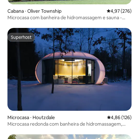
Cabana ⋅ Oliver Township
4,97 de uma av
4,97 (276)
Microcasa com banheira de hidromassagem e sauna -
Pine View Getaway
Superhost
Superhost
Microcasa ⋅ Houtzdale
4,86 de uma av
4,86 (126)
Microcasa redonda com banheira de hidromassagem,
'Sunset'