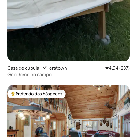
Casa de cúpula ⋅ Millerstown
4,94 de uma av
4,94 (237)
GeoDome no campo
Preferido dos hóspedes
Entre os melhores preferidos dos hóspedes