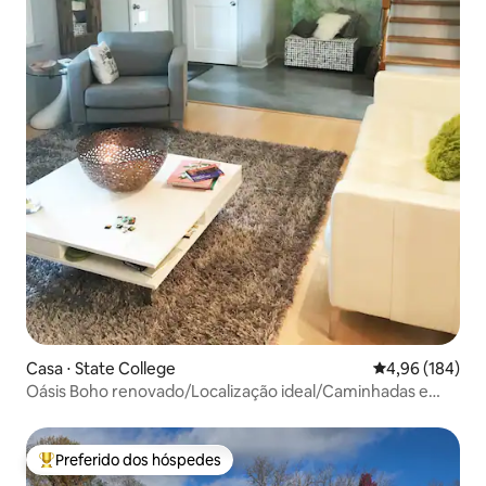
Casa ⋅ State College
4,96 de uma av
4,96 (184)
Oásis Boho renovado/Localização ideal/Caminhadas e
ciclismo
Preferido dos hóspedes
Entre os melhores preferidos dos hóspedes