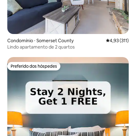
Condomínio ⋅ Somerset County
4,93 de uma av
4,93 (311)
Lindo apartamento de 2 quartos
Preferido dos hóspedes
Preferido dos hóspedes