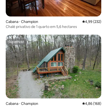
Cabana ⋅ Champion
4,99 de uma av
4,99 (232)
Chalé privativo de 1 quarto em 5,6 hectares
Superhost
Superhost
Cabana ⋅ Champion
4,86 de uma av
4,86 (168)