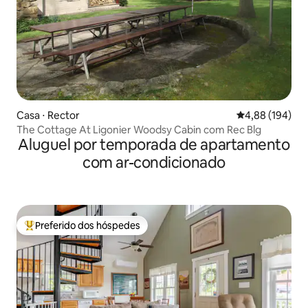
Casa ⋅ Rector
4,88 de uma av
4,88 (194)
The Cottage At Ligonier Woodsy Cabin com Rec Blg
Aluguel por temporada de apartamento
com ar-condicionado
Preferido dos hóspedes
Entre os melhores preferidos dos hóspedes