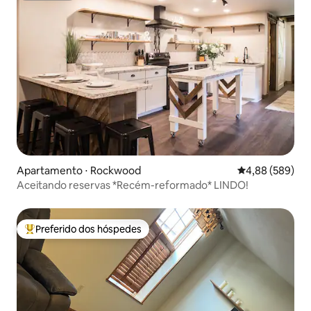
Apartamento ⋅ Rockwood
4,88 de uma ava
4,88 (589)
Aceitando reservas *Recém-reformado* LINDO!
Preferido dos hóspedes
Entre os melhores preferidos dos hóspedes