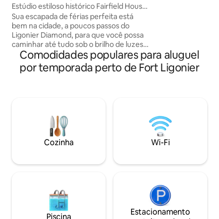
Estúdio estiloso histórico Fairfield House
para você absorver tudo. S
Ligonier
Sua escapada de férias perfeita está
aqui para caminha
bem na cidade, a poucos passos do
à lareira ou simp
Ligonier Diamond, para que você possa
pausa em uma vida
caminhar até tudo sob o brilho de luzes
foi feito para se r
Comodidades populares para aluguel
cintilantes - lojas exclusivas, ótimos
❤️
restaurantes e até mesmo uma loja de
por temporada perto de Fort Ligonier
presentes do museu. Aconchegante e
conveniente, este apartamento estúdio
está em uma das casas mais históricas
de Ligonier, e enquanto o charme
histórico está em toda parte, há muito
luxo moderno: também uma cama king-
size com lençóis orgânicos macios, TV
inteligente HD, cabo, Wi-Fi e área de
Cozinha
Wi-Fi
estar confortável. Cozinha completa
inclui fogão com forno.
Estacionamento
Piscina