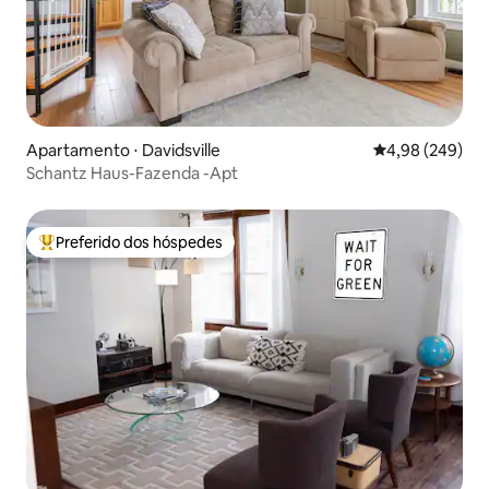
Apartamento ⋅ Davidsville
4,98 de uma ava
4,98 (249)
Schantz Haus-Fazenda -Apt
Preferido dos hóspedes
Entre os melhores preferidos dos hóspedes