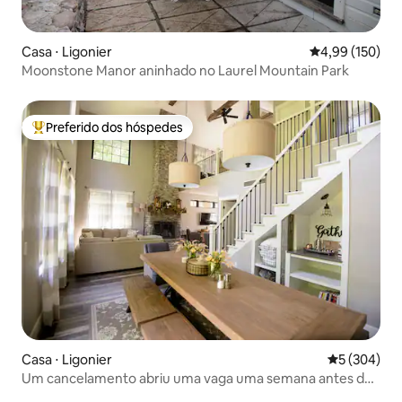
Casa ⋅ Ligonier
4,99 de uma av
4,99 (150)
Moonstone Manor aninhado no Laurel Mountain Park
Preferido dos hóspedes
Entre os melhores preferidos dos hóspedes
Casa ⋅ Ligonier
5 de uma av
5 (304)
Um cancelamento abriu uma vaga uma semana antes do
Dia do Trabalho!