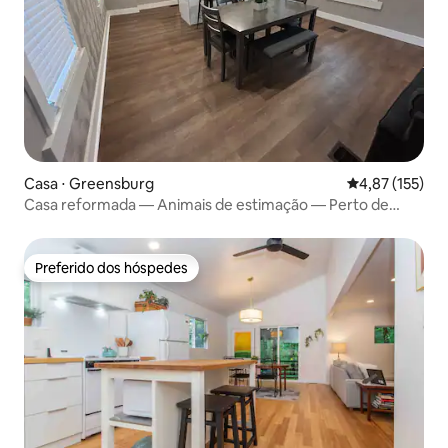
Casa ⋅ Greensburg
4,87 de uma av
4,87 (155)
Casa reformada — Animais de estimação — Perto de
hospital
Preferido dos hóspedes
Preferido dos hóspedes