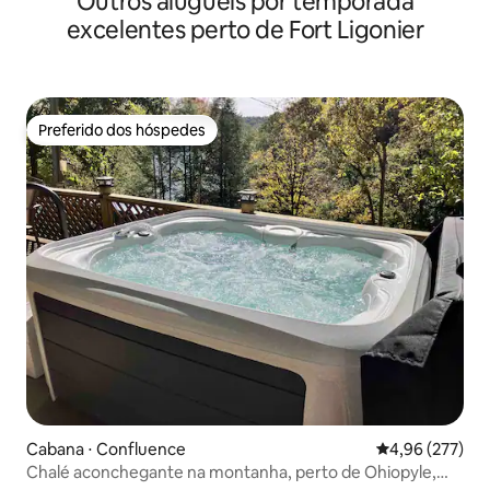
Outros aluguéis por temporada
excelentes perto de Fort Ligonier
Preferido dos hóspedes
Preferido dos hóspedes
Cabana ⋅ Confluence
4,96 de uma av
4,96 (277)
Chalé aconchegante na montanha, perto de Ohiopyle,