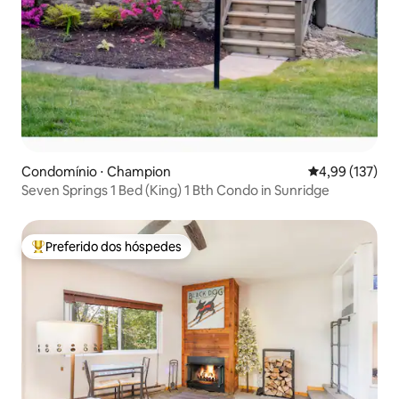
Condomínio ⋅ Champion
4,99 de uma av
4,99 (137)
Seven Springs 1 Bed (King) 1 Bth Condo in Sunridge
Preferido dos hóspedes
Entre os melhores preferidos dos hóspedes