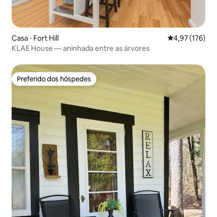
Casa ⋅ Fort Hill
4,97 de uma av
4,97 (176)
KLAE House — aninhada entre as árvores
Preferido dos hóspedes
Preferido dos hóspedes