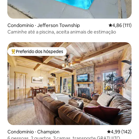
Condomínio ⋅ Jefferson Township
4,86 de uma av
4,86 (111)
Caminhe até a piscina, aceita animais de estimação
Preferido dos hóspedes
Entre os melhores preferidos dos hóspedes
Condomínio ⋅ Champion
4,99 de uma av
4,99 (142)
6 pessoas, 2 quartos, 3 camas, transporte GRATUITO,