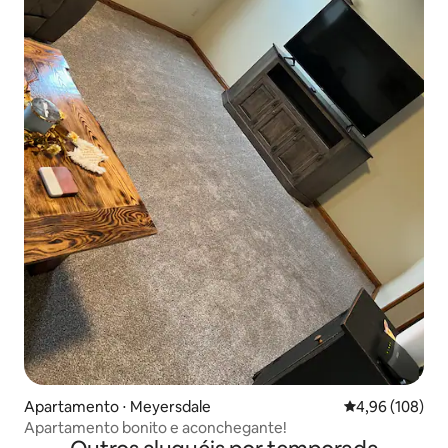
Apartamento ⋅ Meyersdale
4,96 de uma av
4,96 (108)
Apartamento bonito e aconchegante!