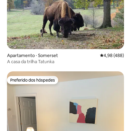
Apartamento ⋅ Somerset
4,98 de uma ava
4,98 (488)
A casa da trilha Tatunka
Preferido dos hóspedes
Preferido dos hóspedes