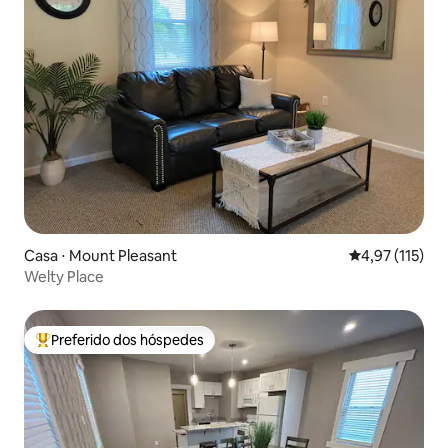
Casa ⋅ Mount Pleasant
4,97 de uma av
4,97 (115)
Welty Place
Preferido dos hóspedes
Entre os melhores preferidos dos hóspedes