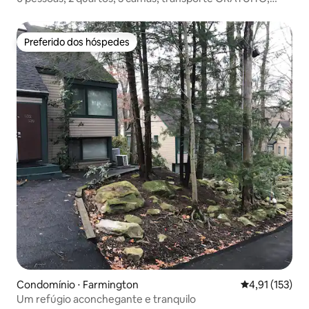
piscina, banheira de hidromassagem
Preferido dos hóspedes
Preferido dos hóspedes
Condomínio ⋅ Farmington
4,91 de uma av
4,91 (153)
Um refúgio aconchegante e tranquilo