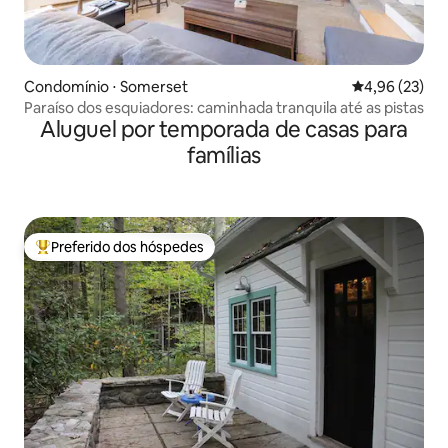
Condomínio ⋅ Somerset
4,96 de uma a
4,96 (23)
Paraíso dos esquiadores: caminhada tranquila até as pistas
Aluguel por temporada de casas para
famílias
Preferido dos hóspedes
Entre os melhores preferidos dos hóspedes