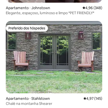
Apartamento ⋅ Johnstown
4,96 de uma ava
4,96 (348)
Elegante, espaçoso, luminoso e limpo *PET FRIENDLY*
Preferido dos hóspedes
Preferido dos hóspedes
Apartamento ⋅ Stahlstown
4,97 de uma av
4,97 (145)
Chalé na montanha Shearer