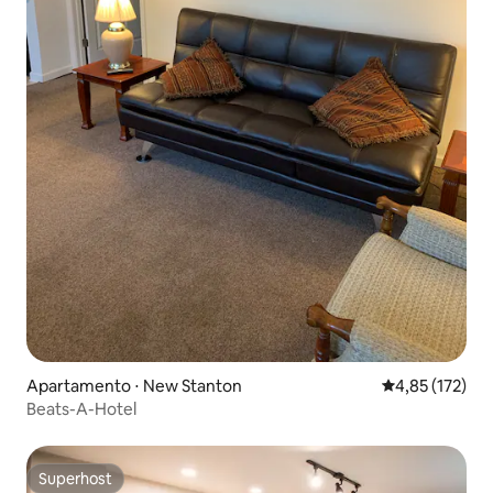
Apartamento ⋅ New Stanton
4,85 de uma av
4,85 (172)
Beats-A-Hotel
Superhost
Superhost