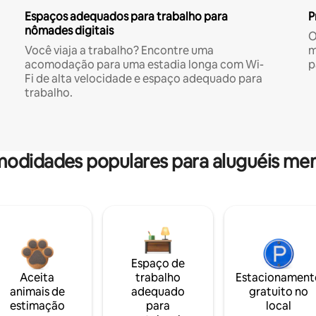
Espaços adequados para trabalho para
P
nômades digitais
O
Você viaja a trabalho? Encontre uma
m
acomodação para uma estadia longa com Wi-
p
Fi de alta velocidade e espaço adequado para
trabalho.
odidades populares para aluguéis men
Espaço de
Aceita
trabalho
Estacionament
animais de
adequado
gratuito no
estimação
para
local