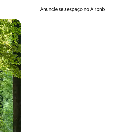
Anuncie seu espaço no Airbnb
 deslizando o dedo na tela.