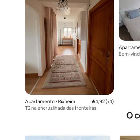
Apartame
Bem-vindo
privativo
Apartamento ⋅ Rixheim
4,92 de uma avaliação 
4,92 (74)
T2 na encruzilhada das fronteiras
O c