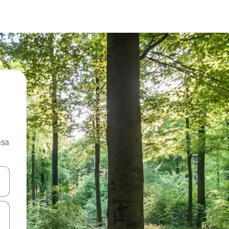
asa
ore-os usando as seta para cima e para baixo do teclado ou tocando e