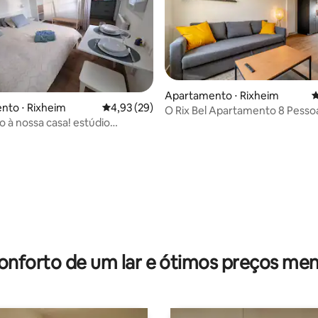
Apartamento ⋅ Rixheim
4
nto ⋅ Rixheim
4,93 de uma avaliação média de 5, 29 avalia
4,93 (29)
O Rix Bel Apartamento 8 Pesso
 à nossa casa! estúdio
Próximo ao Aeroporto
, estacionamento, tranquilo
média de 5, 74 avaliações
onforto de um lar e ótimos preços men