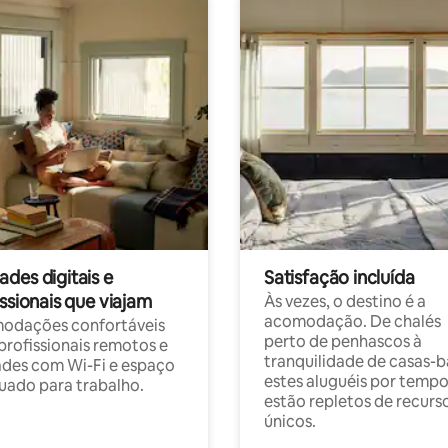
des digitais e
Satisfação incluída
ssionais que viajam
Às vezes, o destino é a
acomodação. De chalés
odações confortáveis
perto de penhascos à
profissionais remotos e
tranquilidade de casas-b
des com Wi-Fi e espaço
estes aluguéis por temp
ado para trabalho.
estão repletos de recurs
únicos.