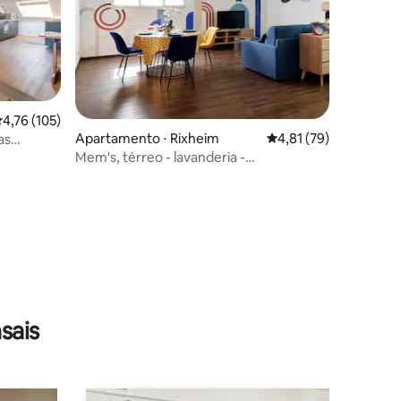
,76 de uma avaliação média de 5, 105 avaliações
4,76 (105)
ções
Apartamento ⋅ Rixheim
4,81 de uma avaliação
4,81 (79)
as
Mem's, térreo - lavanderia -
estacionamento gratuito
sais