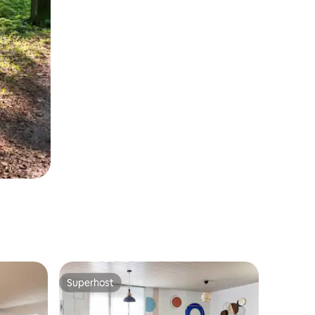
Superhost
Superhost