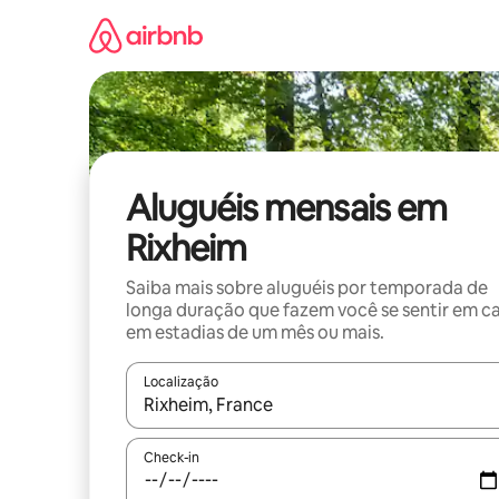
Pular
para
o
conteúdo
Aluguéis mensais em
Rixheim
Saiba mais sobre aluguéis por temporada de
longa duração que fazem você se sentir em c
em estadias de um mês ou mais.
Localização
Quando os resultados estiverem disponíveis, expl
Check-in