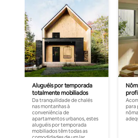
Aluguéis por temporada
Nôma
totalmente mobiliados
profi
Da tranquilidade de chalés
Acom
nas montanhas à
para 
conveniência de
nôma
apartamentos urbanos, estes
adequ
aluguéis por temporada
mobiliados têm todas as
comodidades de um lar.