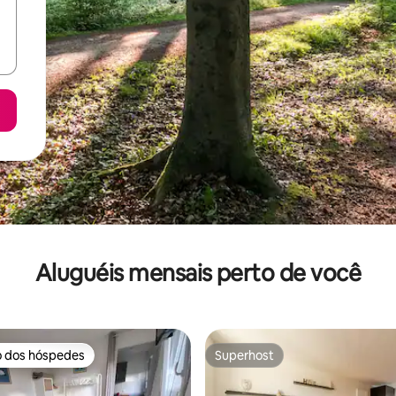
Aluguéis mensais perto de você
o dos hóspedes
Superhost
o dos hóspedes
Superhost