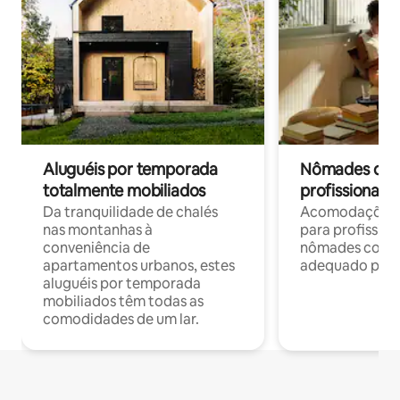
Aluguéis por temporada
Nômades digit
totalmente mobiliados
profissionais 
Da tranquilidade de chalés
Acomodações c
nas montanhas à
para profission
conveniência de
nômades com W
apartamentos urbanos, estes
adequado para 
aluguéis por temporada
mobiliados têm todas as
comodidades de um lar.