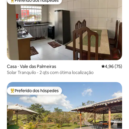
Preferido dos hóspedes
Entre os melhores preferidos dos hóspedes
Casa ⋅ Vale das Palmeiras
4,96 de uma a
4,96 (75)
Solar Tranquilo - 2 qts com ótima localização
Preferido dos hóspedes
Entre os melhores preferidos dos hóspedes