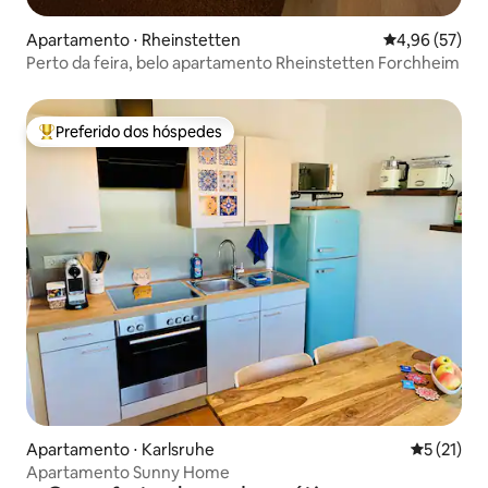
Apartamento ⋅ Rheinstetten
4,96 de uma a
4,96 (57)
Perto da feira, belo apartamento Rheinstetten Forchheim
Preferido dos hóspedes
Entre os melhores preferidos dos hóspedes
Apartamento ⋅ Karlsruhe
5 de uma a
5 (21)
Apartamento Sunny Home