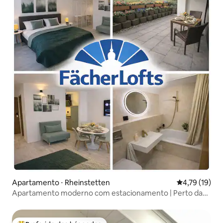
Apartamento ⋅ Rheinstetten
4,79 de uma a
4,79 (19)
Apartamento moderno com estacionamento | Perto da
Feira KA