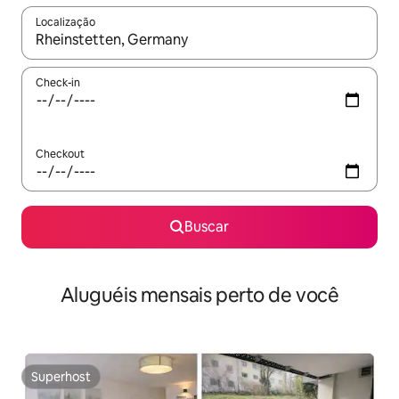
Localização
Quando os resultados estiverem disponíveis, explore-os usando
Check-in
Checkout
Buscar
Aluguéis mensais perto de você
Superhost
Superhost