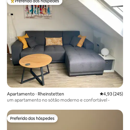
Preferido dos hóspedes
Entre os melhores preferidos dos hóspedes
Apartamento ⋅ Rheinstetten
4,93 de uma av
4,93 (245)
um apartamento no sótão moderno e confortável -
Preferido dos hóspedes
Preferido dos hóspedes