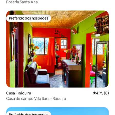
Posada Santa Ana
Preferido dos hóspedes
Preferido dos hóspedes
Casa ⋅ Ráquira
4,75 de uma 
4,75 (8)
Casa de campo Villa Sara - Ráquira
Preferido dos hóspedes