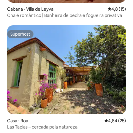
Cabana ⋅ Villa de Leyva
4,8 de uma a
4,8 (15)
Chalé romântico | Banheira de pedra e fogueira privativa
Superhost
Superhost
Casa ⋅ Roa
4,84 de uma a
4,84 (25)
Las Tapias – cercada pela natureza