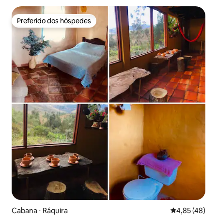
Preferido dos hóspedes
Preferido dos hóspedes
Cabana ⋅ Ráquira
4,85 de uma a
4,85 (48)