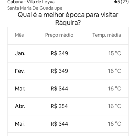
Cabana ⋅ Villa de Leyva
5 de uma a
5 (27)
Santa Maria De Guadalupe
Qual é a melhor época para visitar
Ráquira?
Mês
Preço médio
Temp. média
Jan.
R$ 349
15 °C
Fev.
R$ 349
16 °C
Mar.
R$ 344
16 °C
Abr.
R$ 354
16 °C
Mai.
R$ 344
16 °C