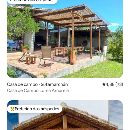
Preferido dos hóspedes
Casa de campo ⋅ Sutamarchán
4,88 de uma a
4,88 (73)
Casa de Campo Loma Amarela
Preferido dos hóspedes
Entre os melhores preferidos dos hóspedes