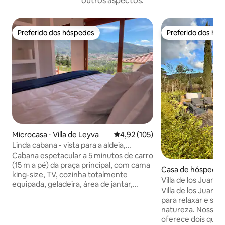
outros aspectos.
Preferido dos hóspedes
Preferido dos hó
Preferido dos hóspedes
Preferido dos hó
Microcasa ⋅ Villa de Leyva
4,92 de uma avaliação média de 
4,92 (105)
Linda cabana - vista para a aldeia,
cozinha, Wi-Fi e TV
Cabana espetacular a 5 minutos de carro
(15 m a pé) da praça principal, com cama
Casa de hóspedes ⋅
king-size, TV, cozinha totalmente
Leyva
Villa de los Juanes
equipada, geladeira, área de jantar,
com jacuzzi
Villa de los Juanes
banheiro privativo com água quente e
para relaxar e se 
chuveiro de efeito chuva, internet de
natureza. Nossa 
fibra óptica, terraço com cadeiras e
oferece dois quar
estacionamento espaçoso Aceita