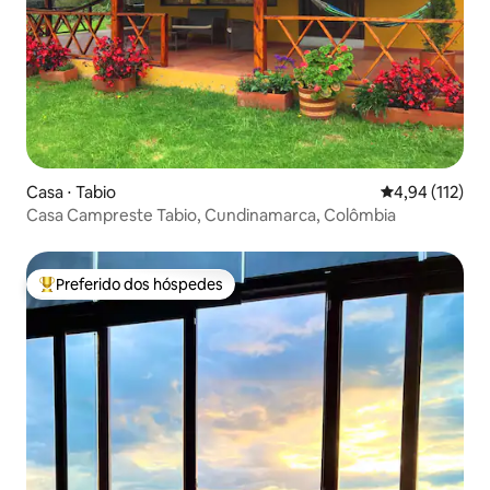
Casa ⋅ Tabio
4,94 de uma av
4,94 (112)
Casa Campreste Tabio, Cundinamarca, Colômbia
Preferido dos hóspedes
Entre os melhores preferidos dos hóspedes