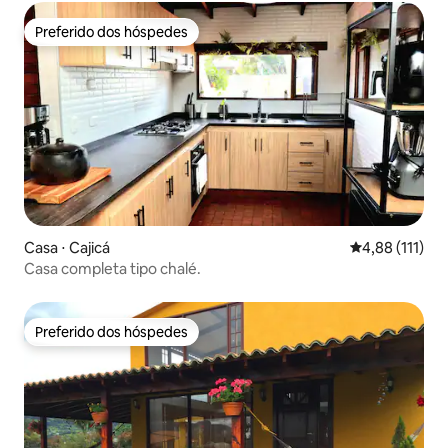
Preferido dos hóspedes
Preferido dos hóspedes
Casa ⋅ Cajicá
4,88 de uma av
4,88 (111)
Casa completa tipo chalé.
Preferido dos hóspedes
Preferido dos hóspedes