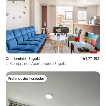
Condomínio ⋅ Bogotá
4,77 de uma av
4,77 (192)
La Calleja Lindo Apartamento Bogotá
Preferido dos hóspedes
Preferido dos hóspedes