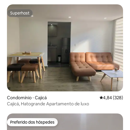
Superhost
Superhost
Condomínio ⋅ Cajicá
4,84 de uma ava
4,84 (328)
Cajicá, Hatogrande Apartamento de luxo
Preferido dos hóspedes
Preferido dos hóspedes