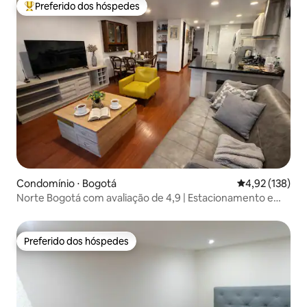
Preferido dos hóspedes
Entre os melhores preferidos dos hóspedes
Condomínio ⋅ Bogotá
4,92 de uma av
4,92 (138)
Norte Bogotá com avaliação de 4,9 | Estacionamento e
Wi-Fi
Preferido dos hóspedes
Preferido dos hóspedes