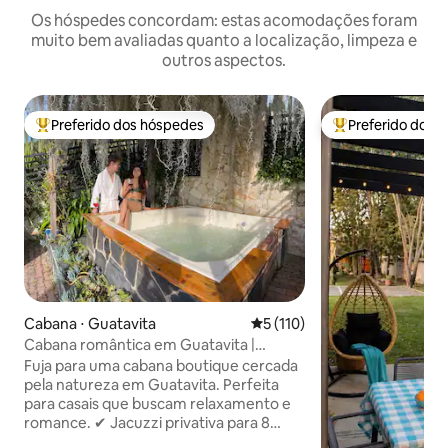
Os hóspedes concordam: estas acomodações foram
muito bem avaliadas quanto a localização, limpeza e
outros aspectos.
Preferido dos hóspedes
Preferido dos 
Entre os melhores preferidos dos hóspedes
Entre os melhore
Cabana ⋅ Guatavita
5 de uma avaliação média de 
5 (110)
Cabana romântica em Guatavita |
Jacuzzi e lareira
Fuja para uma cabana boutique cercada
pela natureza em Guatavita. Perfeita
para casais que buscam relaxamento e
romance. ✔ Jacuzzi privativa para 8
pessoas com cromoterapia e cachoeira