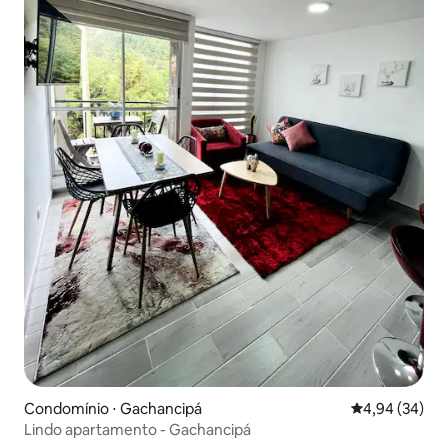
Condomínio ⋅ Gachancipá
4,94 de uma a
4,94 (34)
Lindo apartamento - Gachancipá