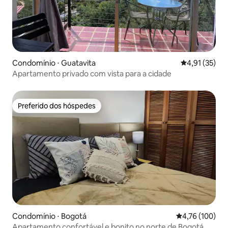
Condomínio ⋅ Guatavita
4,91 de uma a
4,91 (35)
Apartamento privado com vista para a cidade
Preferido dos hóspedes
Preferido dos hóspedes
Condomínio ⋅ Bogotá
4,76 de uma av
4,76 (100)
Apartamento confortável e bonito no norte de Bogotá