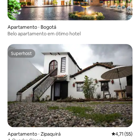
Apartamento ⋅ Bogotá
Belo apartamento em ótimo hotel
Superhost
Superhost
Apartamento ⋅ Zipaquirá
4,71 de uma a
4,71 (55)