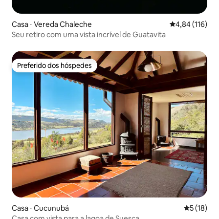
Casa ⋅ Vereda Chaleche
4,84 de uma av
4,84 (116)
Seu retiro com uma vista incrível de Guatavita
Preferido dos hóspedes
Preferido dos hóspedes
Casa ⋅ Cucunubá
5 de uma a
5 (18)
Casa com vista para a lagoa de Suesca