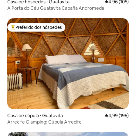
Casa de hóspedes ⋅ Guatavita
4,96 de uma av
4,96 (105)
A Porta do Céu Guatavita Cabaña Andromeda
Preferido dos hóspedes
Entre os melhores preferidos dos hóspedes
Casa de cúpula ⋅ Guatavita
4,99 de uma av
4,99 (195)
Arrecife Glamping: Cúpula Arrecife