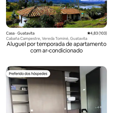
Casa ⋅ Guatavita
4,83 de uma av
4,83 (103)
Cabaña Campestre, Vereda Tominé, Guatavita
Aluguel por temporada de apartamento
com ar-condicionado
Preferido dos hóspedes
Preferido dos hóspedes