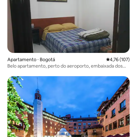
Apartamento ⋅ Bogotá
4,76 de uma av
4,76 (107)
Belo apartamento, perto do aeroporto, embaixada dos
EUA