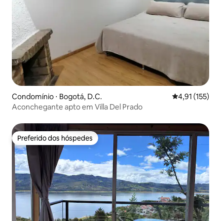
Condomínio ⋅ Bogotá, D.C.
4,91 de uma av
4,91 (155)
Aconchegante apto em Villa Del Prado
Preferido dos hóspedes
Preferido dos hóspedes