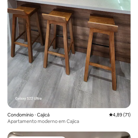
Condomínio ⋅ Cajicá
4,89 de uma a
4,89 (71)
Apartamento moderno em Cajica