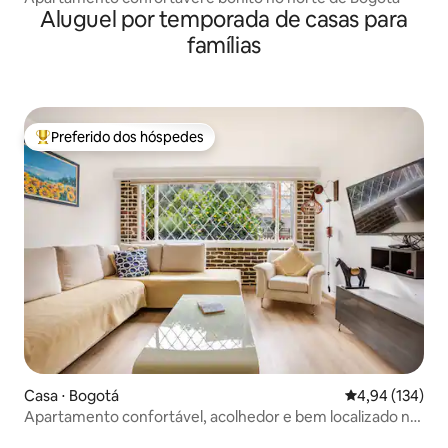
Aluguel por temporada de casas para
famílias
Preferido dos hóspedes
Entre os melhores preferidos dos hóspedes
Casa ⋅ Bogotá
4,94 de uma av
4,94 (134)
Apartamento confortável, acolhedor e bem localizado no
primeiro andar