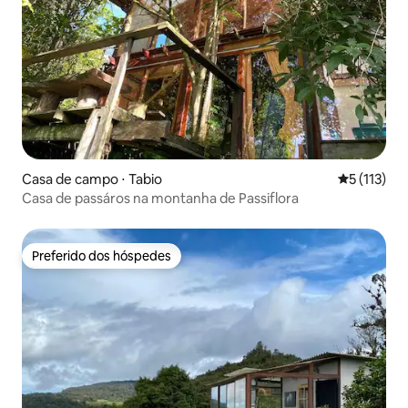
Casa de campo ⋅ Tabio
5 de uma av
5 (113)
Casa de passáros na montanha de Passiflora
Preferido dos hóspedes
Preferido dos hóspedes