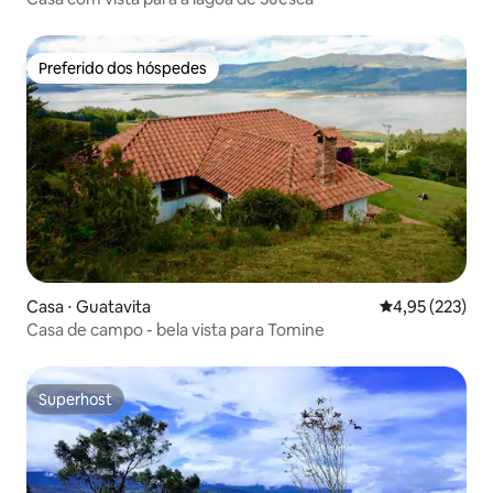
Preferido dos hóspedes
Preferido dos hóspedes
Casa ⋅ Guatavita
4,95 de uma av
4,95 (223)
Casa de campo - bela vista para Tomine
Superhost
Superhost