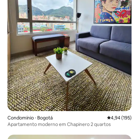
Condomínio ⋅ Bogotá
4,94 de uma av
4,94 (195)
Apartamento moderno em Chapinero 2 quartos