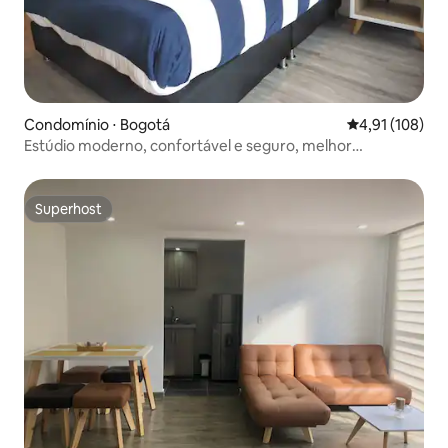
Condomínio ⋅ Bogotá
4,91 de uma av
4,91 (108)
Estúdio moderno, confortável e seguro, melhor
localização
Superhost
Superhost