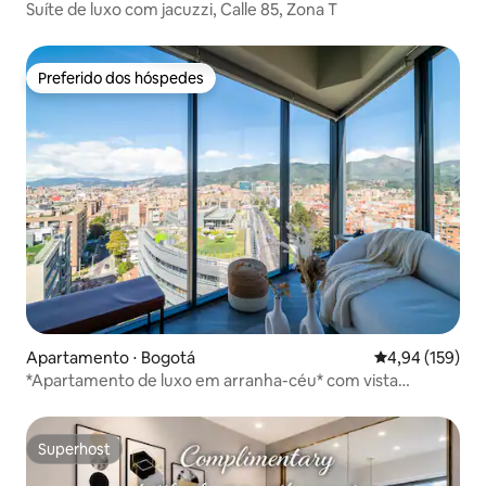
Suíte de luxo com jacuzzi, Calle 85, Zona T
Preferido dos hóspedes
Preferido dos hóspedes
Apartamento ⋅ Bogotá
4,94 de uma av
4,94 (159)
*Apartamento de luxo em arranha-céu* com vista
panorâmica, piscina e estacionamento
Superhost
Superhost