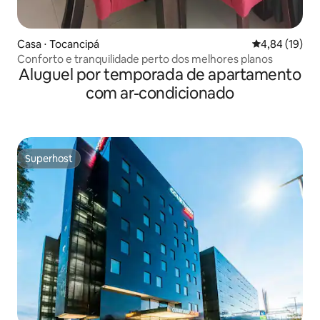
Casa ⋅ Tocancipá
4,84 de uma a
4,84 (19)
Conforto e tranquilidade perto dos melhores planos
Aluguel por temporada de apartamento
com ar-condicionado
Superhost
Superhost