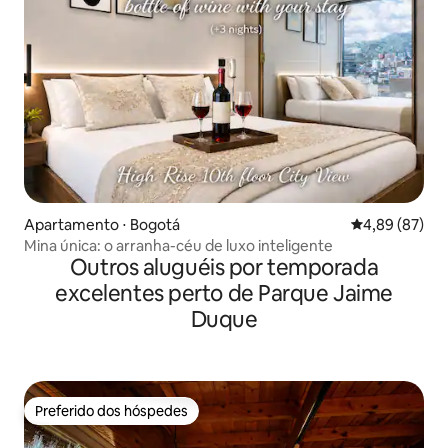
Apartamento ⋅ Bogotá
4,89 de uma a
4,89 (87)
Mina única: o arranha-céu de luxo inteligente
Outros aluguéis por temporada
excelentes perto de Parque Jaime
Duque
Preferido dos hóspedes
Preferido dos hóspedes