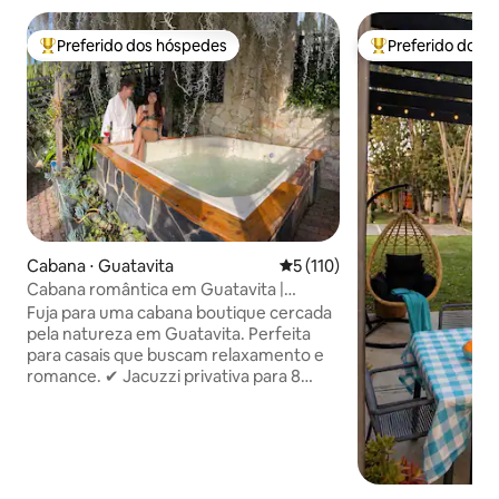
Preferido dos hóspedes
Preferido dos 
Entre os melhores preferidos dos hóspedes
Entre os melhore
Cabana ⋅ Guatavita
5 de uma avaliação média de 
5 (110)
Cabana romântica em Guatavita |
Jacuzzi e lareira
Fuja para uma cabana boutique cercada
pela natureza em Guatavita. Perfeita
para casais que buscam relaxamento e
romance. ✔ Jacuzzi privativa para 8
pessoas com cromoterapia e cachoeira
✔ Café da manhã gourmet incluído,
preparado ao vivo ✔ Lareira
interna/externa com lenha incluída ✔
Wi-Fi 5G + Smart TV de 65" (Netflix, HBO,