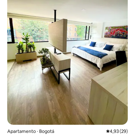
Apartamento ⋅ Bogotá
4,93 de uma a
4,93 (29)