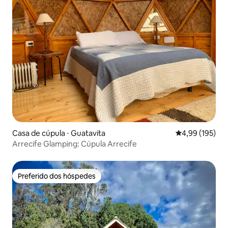
Casa de cúpula ⋅ Guatavita
4,99 de uma av
4,99 (195)
Arrecife Glamping: Cúpula Arrecife
Preferido dos hóspedes
Preferido dos hóspedes