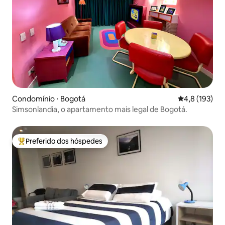
Condomínio ⋅ Bogotá
4,8 de uma av
4,8 (193)
Simsonlandia, o apartamento mais legal de Bogotá.
Preferido dos hóspedes
Entre os melhores preferidos dos hóspedes