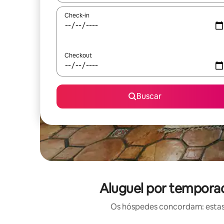
Check-in
Checkout
Buscar
Aluguel por temporad
Os hóspedes concordam: estas