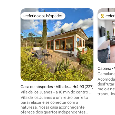
Preferido dos hóspedes
Prefe
Preferido dos hóspedes
Entre os
Cabana ⋅ V
Camaluna:
Hidromas
Acomodaç
desfrutar
Casa de hóspedes ⋅ Villa de L
4,93 de uma avaliação m
4,93 (227)
meio à na
eyva
Villa de los Juanes – a 10 min do centro e
tranquili
com jacuzzi
Villa de los Juanes é um retiro perfeito
7 minutos
para relaxar e se conectar com a
Villa de Leyva. Com espaços
natureza. Nossa casa aconchegante
e ilumina
oferece dois quartos independentes
quartos a