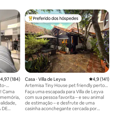
Casa de c
Preferido dos hóspedes
Preferi
os hóspedes
Entre os melhores preferidos dos hóspedes
Preferi
a
Apartame
Moderno
apenas 10
uma área tra
o alojame
banheiros
lareira, 
necessári
terraço 
sala de j
ções
,97 de uma avaliação média de 5, 184 avaliações
4,97 (184)
Casa ⋅ Villa de Leyva
4,9 de uma avaliação 
4,9 (141)
gás ideal
ar livre. Todos os espaços são projetados
to-
Artemisa Tiny House pet friendly perto
para des
da praça
a! Cama
Faça uma escapada para Villa de Leyva
natureza 
 memória,
com sua pessoa favorita – e seu animal
amigos.
ualidade,
de estimação – e desfrute de uma
A DE
casinha aconchegante cercada por
eal
jardins e tranquilidade. A apenas 10
ortável,
minutos a pé da praça principal: perto de
e seguro.
restaurantes e diferentes atividades,
 turistas,
mas longe o suficiente do barulho para