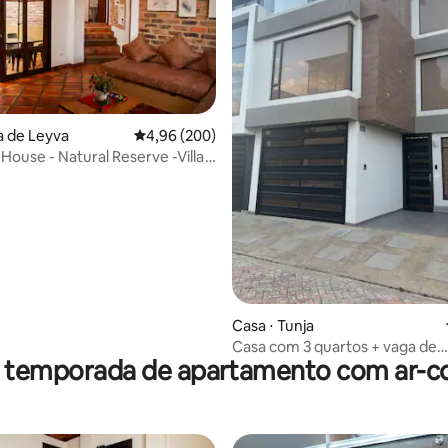
média de 5, 13 avaliações
la de Leyva
4,96 de uma avaliação média de 5, 200 avalia
4,96 (200)
 House - Natural Reserve -Villa
Casa ⋅ Tunja
Casa com 3 quartos + vaga de
r temporada de apartamento com ar-c
estacionamento | perto de Viva