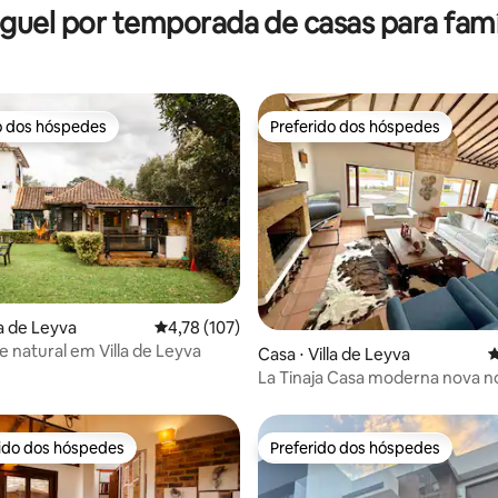
guel por temporada de casas para famí
o dos hóspedes
Preferido dos hóspedes
o dos hóspedes
Preferido dos hóspedes
édia de 5, 126 avaliações
la de Leyva
4,78 de uma avaliação média de 5, 107 avalia
4,78 (107)
 natural em Villa de Leyva
Casa ⋅ Villa de Leyva
4
La Tinaja Casa moderna nova n
rido dos hóspedes
Preferido dos hóspedes
 melhores preferidos dos hóspedes
Preferido dos hóspedes