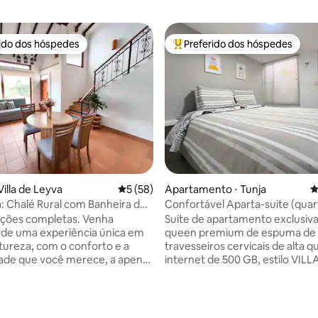
rido dos hóspedes
Preferido dos hóspedes
 melhores preferidos dos hóspedes
Entre os melhores preferidos d
illa de Leyva
5 de uma avaliação média de 5, 58 avalia
5 (58)
Apartamento ⋅ Tunja
4
 Chalé Rural com Banheira de
Confortável Aparta-suite (quar
sagem a 7 min do Centro
banheiro-cozinha)
ões completas. Venha
Suíte de apartamento exclusiv
 de uma experiência única em
queen premium de espuma de
édia de 5, 227 avaliações
tureza, com o conforto e a
travesseiros cervicais de alta q
dade que você merece, a apenas
internet de 500 GB, estilo VILL
 de carro do centro histórico de
LEYVA e nosso renomado serviço Id
 confortáveis
para descanso e trabalho, conf
dos, a cabana dispõe de 2
higiênico, iluminado, elegante 
conchegantes, 3 banheiros,
Ideal para executivos, viajantes,