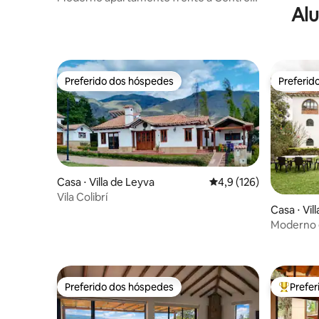
Alu
Comercial viva
Preferido dos hóspedes
Preferid
Preferido dos hóspedes
Preferid
Casa ⋅ Villa de Leyva
4,9 de uma avaliação m
4,9 (126)
Vila Colibrí
Casa ⋅ Vil
Moderno e
Preferido dos hóspedes
Prefe
Preferido dos hóspedes
Entre os