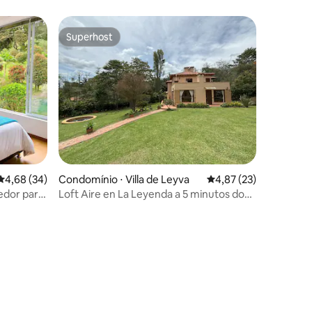
Unicentro Tunja
Superhost
Superhost
ções
4,68 de uma avaliação média de 5, 34 avaliações
4,68 (34)
Condomínio ⋅ Villa de Leyva
4,87 de uma avaliação
4,87 (23)
edor para
Loft Aire en La Leyenda a 5 minutos do
centro