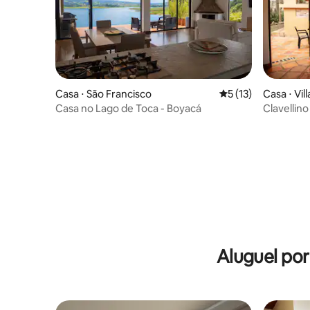
Casa ⋅ São Francisco
5 de uma avaliação 
5 (13)
Casa ⋅ Vil
Casa no Lago de Toca - Boyacá
Clavellino
de Leyva
Aluguel po