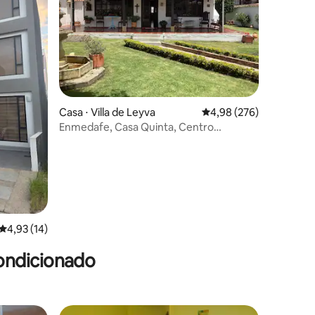
ções
Casa ⋅ Villa de Leyva
4,98 de uma avaliação m
4,98 (276)
Enmedafe, Casa Quinta, Centro
Histórico.
4,93 de uma avaliação média de 5, 14 avaliações
4,93 (14)
ondicionado
 Tunja