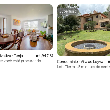
Superhost
Superhost
vativo ⋅ Tunja
4,94 de uma avaliação média de 5, 18 avalia
4,94 (18)
ue você está procurando
média de 5, 52 avaliações
Condomínio ⋅ Villa de Leyva
4
Loft Tierra a 5 minutos do cent
cidade