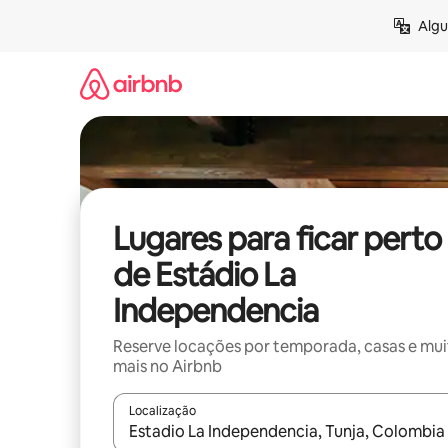
Pular
Algu
para
o
conteúdo
Lugares para ficar perto
de Estádio La
Independencia
Reserve locações por temporada, casas e mu
mais no Airbnb
Localização
Quando os resultados estiverem disponíveis, expl