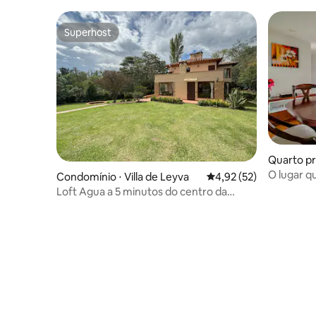
Superhost
Superhost
Quarto pri
O lugar q
Condomínio ⋅ Villa de Leyva
4,92 de uma avaliação 
4,92 (52)
Loft Agua a 5 minutos do centro da
cidade