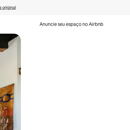
 original
Anuncie seu espaço no Airbnb
 deslizando o dedo na tela.