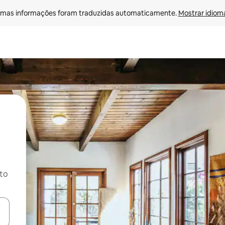
mas informações foram traduzidas automaticamente. 
Mostrar idioma
ito
ore-os usando as seta para cima e para baixo do teclado ou tocando e