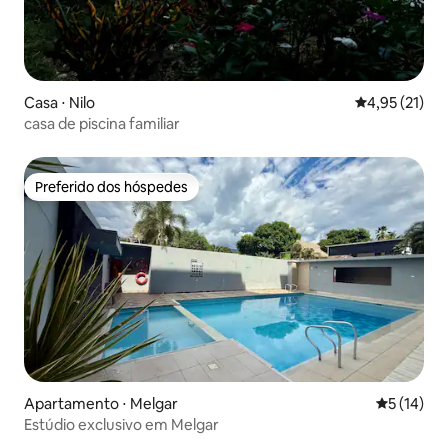
Casa ⋅ Nilo
4,95 de uma a
4,95 (21)
casa de piscina familiar
Preferido dos hóspedes
Preferido dos hóspedes
Apartamento ⋅ Melgar
5 de uma a
5 (14)
Estúdio exclusivo em Melgar