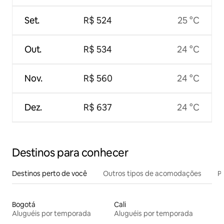
Set.
R$ 524
25 °C
Out.
R$ 534
24 °C
Nov.
R$ 560
24 °C
Dez.
R$ 637
24 °C
Destinos para conhecer
Destinos perto de você
Outros tipos de acomodações
Pr
Bogotá
Cali
Aluguéis por temporada
Aluguéis por temporada