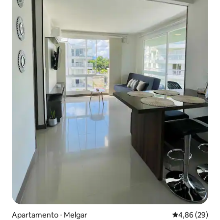
Apartamento ⋅ Melgar
4,86 de uma a
4,86 (29)