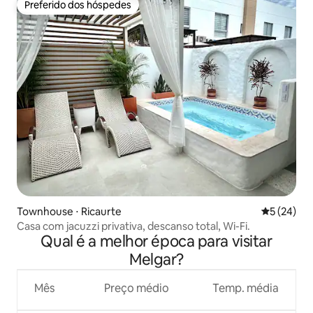
Preferido dos hóspedes
Preferido dos hóspedes
Townhouse ⋅ Ricaurte
5 de uma a
5 (24)
Casa com jacuzzi privativa, descanso total, Wi-Fi.
Qual é a melhor época para visitar
Melgar?
Mês
Preço médio
Temp. média