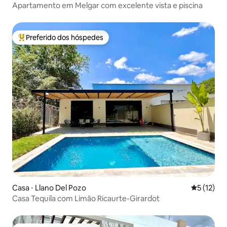
Apartamento em Melgar com excelente vista e piscina
Preferido dos hóspedes
Entre os melhores preferidos dos hóspedes
Casa ⋅ Llano Del Pozo
5 de uma a
5 (12)
Casa Tequila com Limão Ricaurte-Girardot