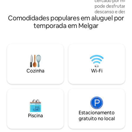
cercado por mont
pode desfrutar de
descanso e desco
Comodidades populares em aluguel por
família. A casa possui piscina privativa,
jacuzzi, mesa de 
temporada em Melgar
para banhos de so
com sombra para 
os dias mais quent
pensado para você
as energias. Também oferece Wi-Fi via
satélite de alta ve
totalmente equipa
confortáveis, cad
Cozinha
Wi-Fi
privativo.
Estacionamento
Piscina
gratuito no local