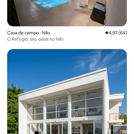
Casa de campo ⋅ Nilo
4,97 de uma a
4,97 (64)
O Refúgio: seu oásis no Nilo