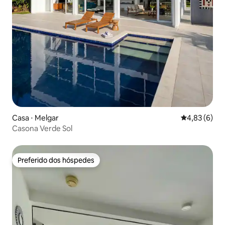
Casa ⋅ Melgar
4,83 de uma 
4,83 (6)
Casona Verde Sol
Preferido dos hóspedes
Preferido dos hóspedes