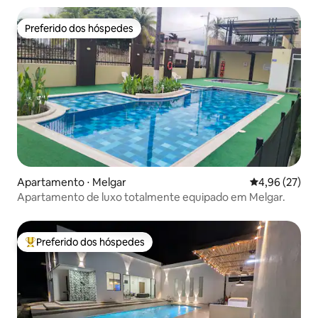
Preferido dos hóspedes
Preferido dos hóspedes
Apartamento ⋅ Melgar
4,96 de uma a
4,96 (27)
Apartamento de luxo totalmente equipado em Melgar.
Preferido dos hóspedes
Entre os melhores preferidos dos hóspedes