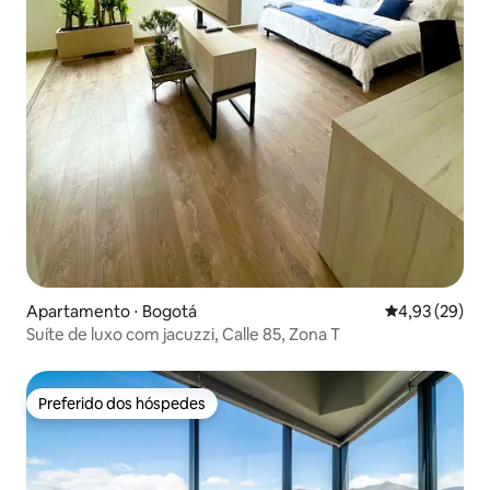
Apartamento ⋅ Bogotá
4,93 de uma a
4,93 (29)
Suíte de luxo com jacuzzi, Calle 85, Zona T
Preferido dos hóspedes
Preferido dos hóspedes