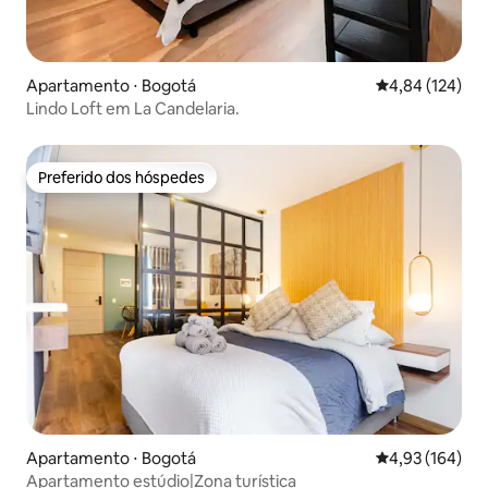
Apartamento ⋅ Bogotá
4,84 de uma av
4,84 (124)
Lindo Loft em La Candelaria.
Preferido dos hóspedes
Preferido dos hóspedes
Apartamento ⋅ Bogotá
4,93 de uma av
4,93 (164)
Apartamento estúdio|Zona turística