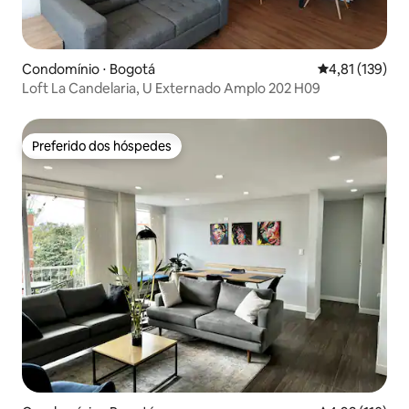
Condomínio ⋅ Bogotá
4,81 de uma av
4,81 (139)
Loft La Candelaria, U Externado Amplo 202 H09
Preferido dos hóspedes
Preferido dos hóspedes