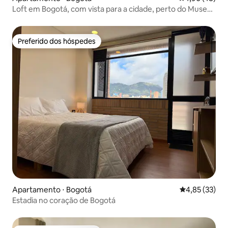
Loft em Bogotá, com vista para a cidade, perto do Museu
N
Preferido dos hóspedes
Preferido dos hóspedes
Apartamento ⋅ Bogotá
4,85 de uma a
4,85 (33)
Estadia no coração de Bogotá