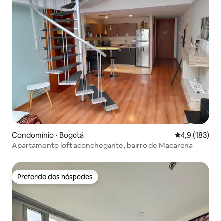
Condomínio ⋅ Bogotá
4,9 de uma av
4,9 (183)
Apartamento loft aconchegante, bairro de Macarena
Preferido dos hóspedes
Preferido dos hóspedes