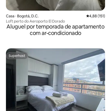
Casa ⋅ Bogotá, D.C.
4,88 de uma av
4,88 (151)
Loft perto do Aeroporto El Dorado
Aluguel por temporada de apartamento
com ar-condicionado
Superhost
Superhost