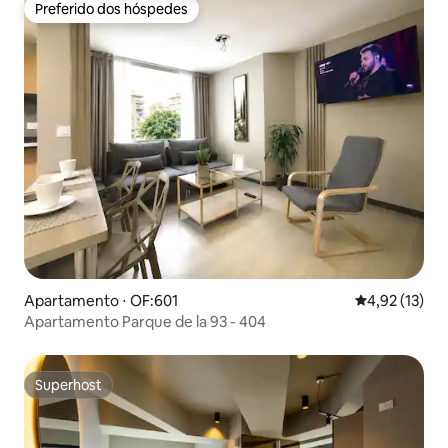
Preferido dos hóspedes
Preferido dos hóspedes
Apartamento ⋅ OF:601
4,92 de uma a
4,92 (13)
Apartamento Parque de la 93 - 404
Superhost
Superhost