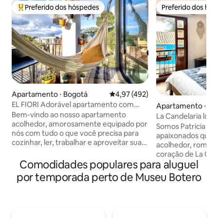
Preferido dos hóspedes
Preferido dos hó
Entre os melhores preferidos dos hóspedes
Preferido dos hó
Apartamento ⋅ Bogotá
4,97 de uma avaliação média de 
4,97 (492)
EL FIORI Adorável apartamento com
Apartamento ⋅ Bo
vista panorâmica em La Candelaria!
Bem-vindo ao nosso apartamento
La Candelaria loft
acolhedor, amorosamente equipado por
lareira, vista 360
Somos Patricia e P
nós com tudo o que você precisa para
apaixonados que c
cozinhar, ler, trabalhar e aproveitar sua
acolhedor, românti
estadia em Bogotá. (SEM TV!!) O EL FIORI
coração de La Cand
está localizado em uma parte tranquila
Comodidades populares para aluguel
House fica a pouc
de La Candelaria, a parte histórica e mais
Bolívar, dos Muse
por temporada perto de Museu Botero
popular da cidade. Atrações turísticas
de Monserrate. Des
(Praça Bolívar, Museu Botero, Museu do
vistas do terraço, 
Ouro) estão a uma curta distância a pé.
entretenimento, 
Desfrute da incrível vista panorâmica
totalmente equipa
sobre a cidade. O pôr do sol tornará sua