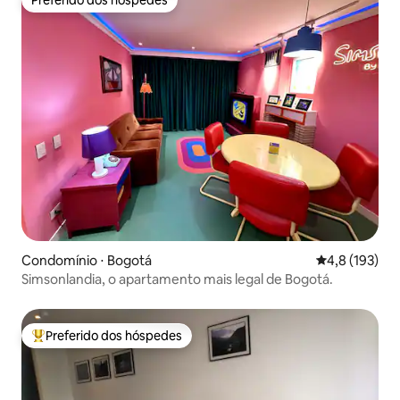
Preferido dos hóspedes
Condomínio ⋅ Bogotá
4,8 de uma av
4,8 (193)
Simsonlandia, o apartamento mais legal de Bogotá.
Preferido dos hóspedes
Entre os melhores preferidos dos hóspedes