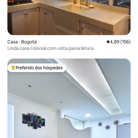
Casa ⋅ Bogotá
4,89 de uma av
4,89 (156)
Linda casa colonial com vista panorâmica
Preferido dos hóspedes
Entre os melhores preferidos dos hóspedes