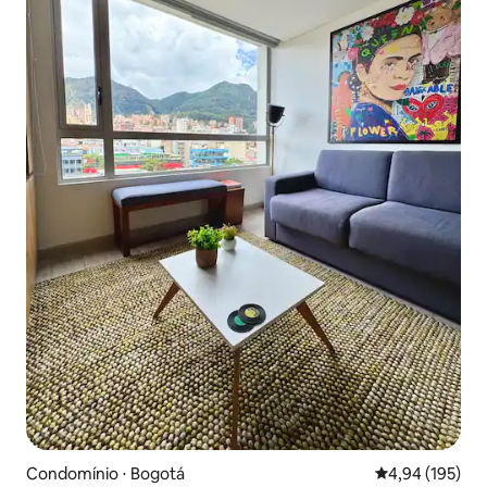
Condomínio ⋅ Bogotá
4,94 de uma av
4,94 (195)