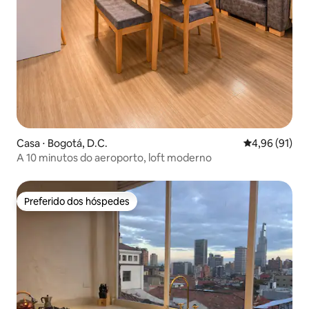
Casa ⋅ Bogotá, D.C.
4,96 de uma a
4,96 (91)
A 10 minutos do aeroporto, loft moderno
Preferido dos hóspedes
Preferido dos hóspedes