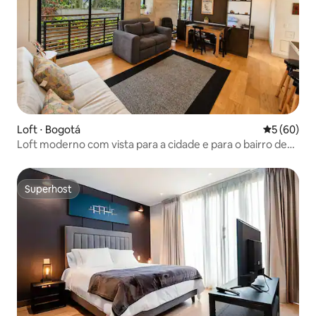
Loft ⋅ Bogotá
5 de uma a
5 (60)
Loft moderno com vista para a cidade e para o bairro de
La Candelaria
Superhost
Superhost