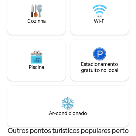
e secar roupa na u
estadia em Bogotá inesquecível! P.S:
estacionamento gr
Oferecemos estacionamento gratuito
animais de estim
na garagem de nossas instalações.
acolhedor e encan
Cozinha
Wi-Fi
que você se sinta
Informações de in
Estacionamento
Piscina
gratuito no local
Ar-condicionado
Outros pontos turísticos populares perto