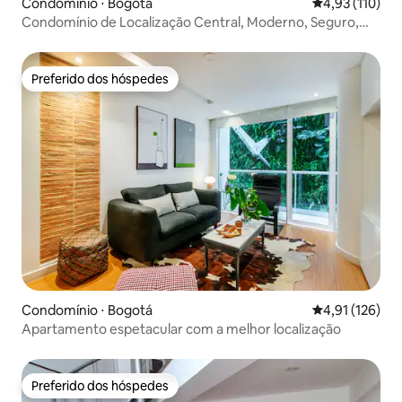
Condomínio ⋅ Bogotá
4,93 de uma av
4,93 (110)
Condomínio de Localização Central, Moderno, Seguro,
Feito com AMOR
Preferido dos hóspedes
Preferido dos hóspedes
Condomínio ⋅ Bogotá
4,91 de uma av
4,91 (126)
Apartamento espetacular com a melhor localização
Preferido dos hóspedes
Preferido dos hóspedes