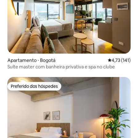
Apartamento ⋅ Bogotá
4,73 de uma av
4,73 (141)
Suíte master com banheira privativa e spa no clube
Preferido dos hóspedes
Preferido dos hóspedes