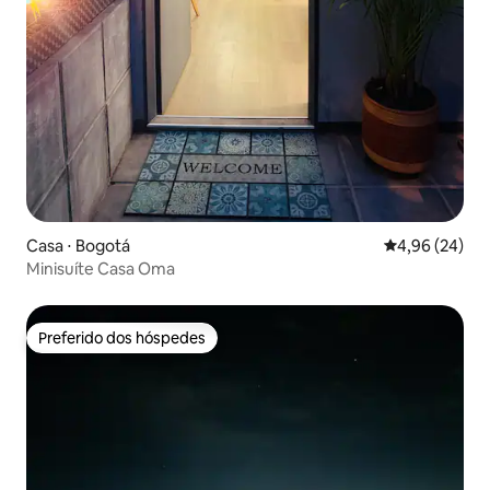
Casa ⋅ Bogotá
4,96 de uma a
4,96 (24)
Minisuíte Casa Oma
Preferido dos hóspedes
Preferido dos hóspedes