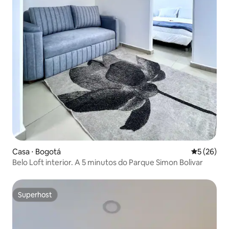
Casa ⋅ Bogotá
5 de uma a
5 (26)
Belo Loft interior. A 5 minutos do Parque Simon Bolivar
Superhost
Superhost