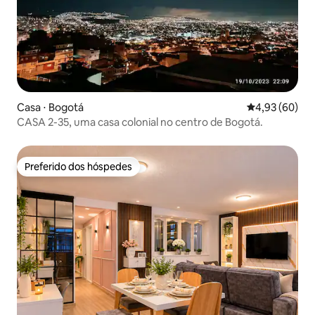
Casa ⋅ Bogotá
4,93 de uma a
4,93 (60)
CASA 2-35, uma casa colonial no centro de Bogotá.
Preferido dos hóspedes
Preferido dos hóspedes