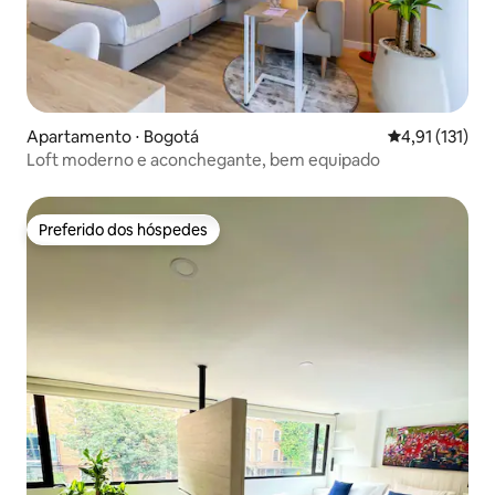
Apartamento ⋅ Bogotá
4,91 de uma av
4,91 (131)
Loft moderno e aconchegante, bem equipado
Preferido dos hóspedes
Preferido dos hóspedes