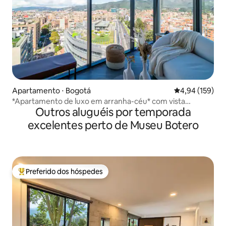
Apartamento ⋅ Bogotá
4,94 de uma av
4,94 (159)
*Apartamento de luxo em arranha-céu* com vista
Outros aluguéis por temporada
panorâmica, piscina e estacionamento
excelentes perto de Museu Botero
Preferido dos hóspedes
Entre os melhores preferidos dos hóspedes