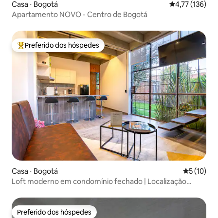
Casa ⋅ Bogotá
4,77 de uma av
4,77 (136)
Apartamento NOVO - Centro de Bogotá
Preferido dos hóspedes
Entre os melhores preferidos dos hóspedes
Casa ⋅ Bogotá
5 de uma a
5 (10)
Loft moderno em condomínio fechado | Localização
privilegiada
Preferido dos hóspedes
Preferido dos hóspedes