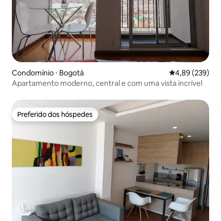
Condomínio ⋅ Bogotá
4,89 de uma ava
4,89 (239)
Apartamento moderno, central e com uma vista incrível
Preferido dos hóspedes
Preferido dos hóspedes