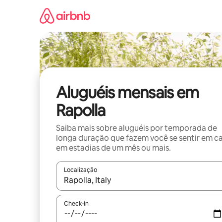
Pular
para
o
conteúdo
Aluguéis mensais em
Rapolla
Saiba mais sobre aluguéis por temporada de
longa duração que fazem você se sentir em c
em estadias de um mês ou mais.
Localização
Quando os resultados estiverem disponíveis, expl
Check-in