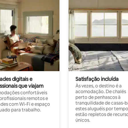
des digitais e
Satisfação incluída
ssionais que viajam
Às vezes, o destino é a
acomodação. De chalés
odações confortáveis
perto de penhascos à
profissionais remotos e
tranquilidade de casas-b
des com Wi-Fi e espaço
estes aluguéis por temp
ado para trabalho.
estão repletos de recurs
únicos.