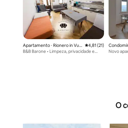
Apartamento ⋅ Rionero in Vult
4,81 de uma avaliação 
4,81 (21)
Condomíni
ure
re
B&B Barone • Limpeza, privacidade e
Novo apa
conforto
in Vulture
O c