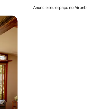
Anuncie seu espaço no Airbnb
 deslizando o dedo na tela.