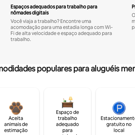
Espaços adequados para trabalho para
P
nômades digitais
O
Você viaja a trabalho? Encontre uma
m
acomodação para uma estadia longa com Wi-
p
Fi de alta velocidade e espaço adequado para
trabalho.
odidades populares para aluguéis men
Espaço de
Aceita
trabalho
Estacionament
animais de
adequado
gratuito no
estimação
para
local