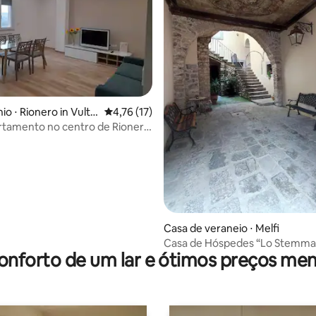
média de 5, 21 avaliações
o ⋅ Rionero in Vultu
4,76 de uma avaliação média de 5, 17 avalia
4,76 (17)
rtamento no centro de Rionero
Casa de veraneio ⋅ Melfi
Casa de Hóspedes “Lo Stemma
onforto de um lar e ótimos preços men