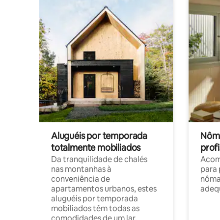
Aluguéis por temporada
Nôma
totalmente mobiliados
profi
Da tranquilidade de chalés
Acom
nas montanhas à
para 
conveniência de
nôma
apartamentos urbanos, estes
adequ
aluguéis por temporada
mobiliados têm todas as
comodidades de um lar.