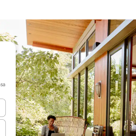
asa
ore-os usando as seta para cima e para baixo do teclado ou tocando e