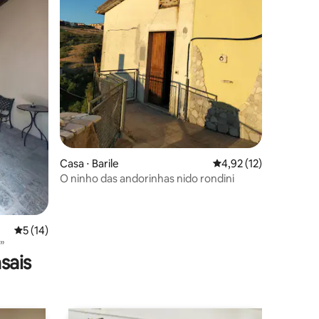
ções
Casa ⋅ Barile
4,92 de uma avaliação
4,92 (12)
O ninho das andorinhas nido rondini
5 de uma avaliação média de 5, 14 avaliações
5 (14)
”
sais