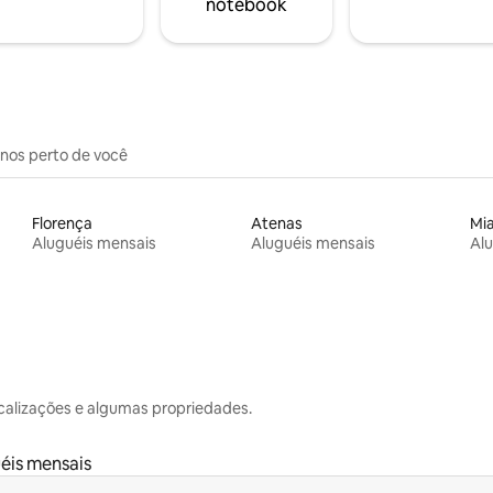
notebook
inos perto de você
Florença
Atenas
Mi
Aluguéis mensais
Aluguéis mensais
Alu
calizações e algumas propriedades.
éis mensais