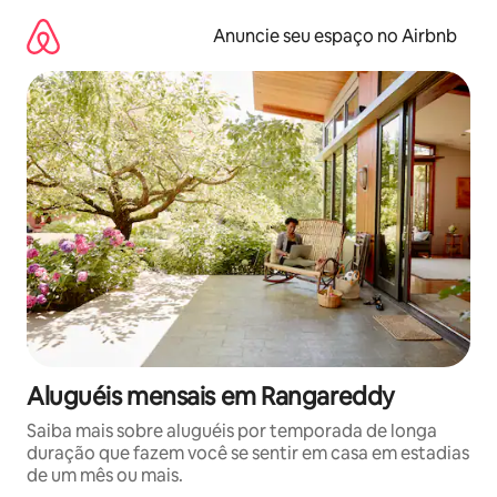
Pular
para
Anuncie seu espaço no Airbnb
o
conteúdo
Aluguéis mensais em Rangareddy
Saiba mais sobre aluguéis por temporada de longa
duração que fazem você se sentir em casa em estadias
de um mês ou mais.