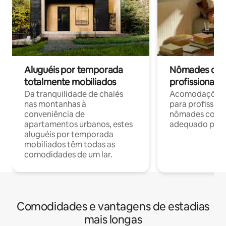
Aluguéis por temporada
Nômades digit
totalmente mobiliados
profissionais 
Da tranquilidade de chalés
Acomodações c
nas montanhas à
para profission
conveniência de
nômades com W
apartamentos urbanos, estes
adequado para 
aluguéis por temporada
mobiliados têm todas as
comodidades de um lar.
Comodidades e vantagens de estadias
mais longas