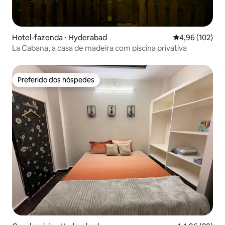
Hotel-fazenda ⋅ Hyderabad
4,96 de uma av
4,96 (102)
La Cabana, a casa de madeira com piscina privativa
Preferido dos hóspedes
Preferido dos hóspedes