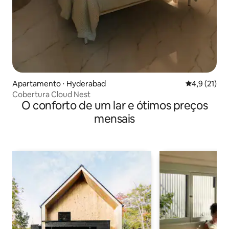
Apartamento ⋅ Hyderabad
4,9 de uma a
4,9 (21)
Cobertura Cloud Nest
O conforto de um lar e ótimos preços
mensais