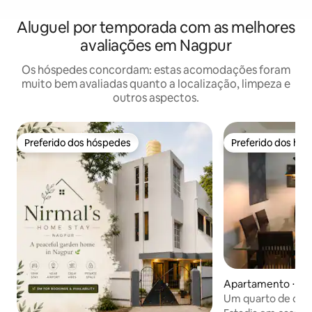
Aluguel por temporada com as melhores
avaliações em Nagpur
Os hóspedes concordam: estas acomodações foram
muito bem avaliadas quanto a localização, limpeza e
outros aspectos.
Preferido dos hóspedes
Preferido dos hó
Preferido dos hóspedes
Preferido dos hó
Apartamento ⋅ Na
Um quarto de dois
piscina, jardim e c