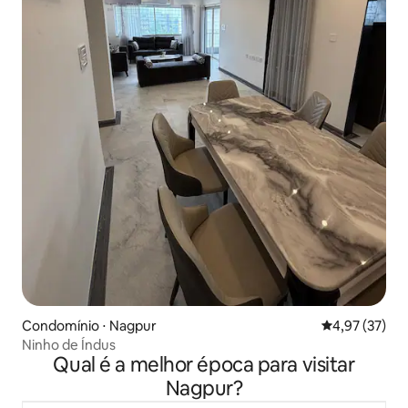
Condomínio ⋅ Nagpur
4,97 de uma a
4,97 (37)
Ninho de Índus
Qual é a melhor época para visitar
Nagpur?