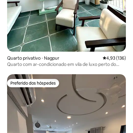
Quarto privativo ⋅ Nagpur
4,93 de uma av
4,93 (136)
Quarto com ar-condicionado em vila de luxo perto do
aeroporto | Check-in autônomo
Preferido dos hóspedes
Preferido dos hóspedes