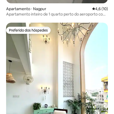
Apartamento ⋅ Nagpur
4,6 de uma a
4,6 (10)
Apartamento inteiro de 1 quarto perto do aeroporto com
varanda
Preferido dos hóspedes
Preferido dos hóspedes