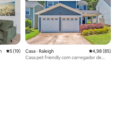
ções
h
5 de uma avaliação média de 5, 19 avaliações
5 (19)
Casa ⋅ Raleigh
4,98 de uma avaliação
4,98 (85)
Casa pet friendly com carregador de
ing Art
veículos elétricos