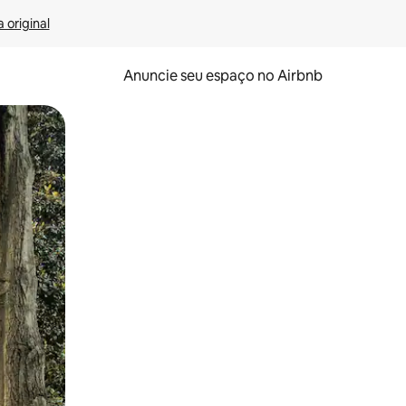
 original
Anuncie seu espaço no Airbnb
 deslizando o dedo na tela.