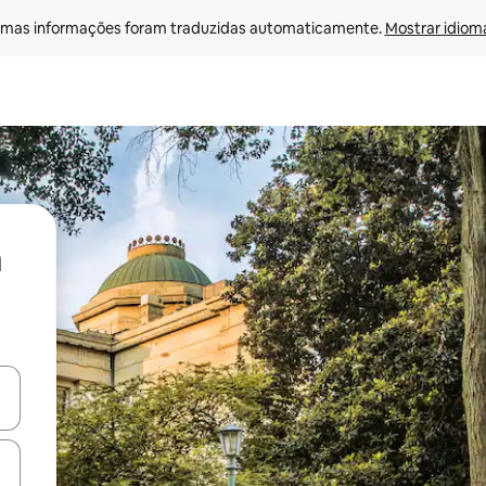
mas informações foram traduzidas automaticamente. 
Mostrar idioma
ore-os usando as seta para cima e para baixo do teclado ou tocando e