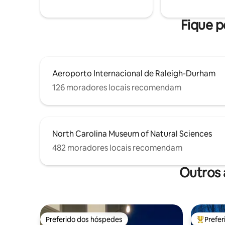
correrem. É necessário ter 25 anos ou
Você vai 
mais para reservar. Animais de
estimação são bem-vindos (taxa
Fique p
aplicável).
Aeroporto Internacional de Raleigh-Durham
126 moradores locais recomendam
North Carolina Museum of Natural Sciences
482 moradores locais recomendam
Outros 
Preferido dos hóspedes
Prefe
Preferido dos hóspedes
Entre os