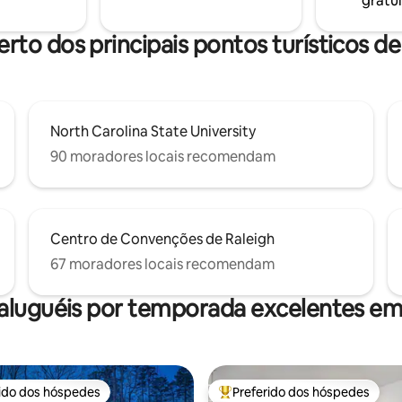
gratui
ADORAR a Noliahouze!
privativa e localização central 
erto dos principais pontos turísticos de
North Carolina State University
90 moradores locais recomendam
Centro de Convenções de Raleigh
67 moradores locais recomendam
aluguéis por temporada excelentes em
rido dos hóspedes
Preferido dos hóspedes
 melhores preferidos dos hóspedes
Entre os melhores preferidos d