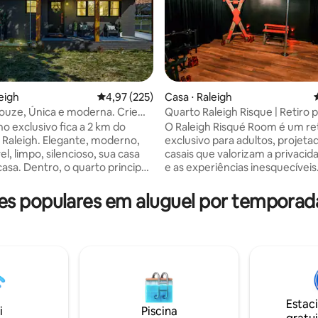
eigh
4,97 de uma avaliação média de 5, 225 avalia
4,97 (225)
Casa ⋅ Raleigh
uze, Única e moderna. Crie
Quarto Raleigh Risque | Retiro p
édia de 5, 183 avaliações
!
e sala de jogos
ho exclusivo fica a 2 km do
O Raleigh Risqué Room é um re
 Raleigh. Elegante, moderno,
exclusivo para adultos, projeta
l, limpo, silencioso, sua casa
casais que valorizam a privacida
arto principal
e as experiências inesquecíveis
ama king confortável,
Sabemos que não somos a ac
nha e cadeira. O 2º quarto tem
mais barata em Raleigh — e iss
 populares em aluguel por temporad
queen confortável, o 3º
intencional. De protocolos de 
m duas camas de solteiro
meticulosos e comodidades p
eis. O banheiro tem um alto-
espaços cuidadosamente selec
entilador Bluetooth para tocar
atendimento excepcional aos 
quanto você se prepara para
cada detalhe foi projetado par
s. Wi-Fi de alta velocidade e
as expectativas. Nossas avaliações
gentes. Café está disponível
consistentes de 5 estrelas refl
r enquanto você relaxa na
experiência. Banheira de
Estac
i
Piscina
a frente ou no deck flutuante.
hidromassagem privativa, entr