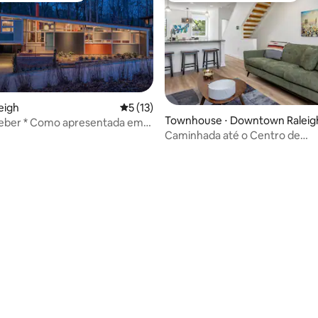
eigh
5 de uma avaliação média de 5, 13 avalia
5 (13)
Townhouse ⋅ Downtown Raleig
eber * Como apresentada em
Caminhada até o Centro de
anch *
Convenções, Red Hat, Perform
 média de 5, 9 avaliações