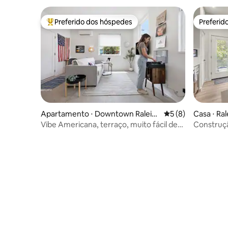
EV
Preferido dos hóspedes
Preferid
Entre os melhores preferidos dos hóspedes
Preferid
Apartamento ⋅ Downtown Raleig
5 de uma avaliação
5 (8)
Casa ⋅ Ral
h
Vibe Americana, terraço, muito fácil de
Construçã
caminhar
discos, c