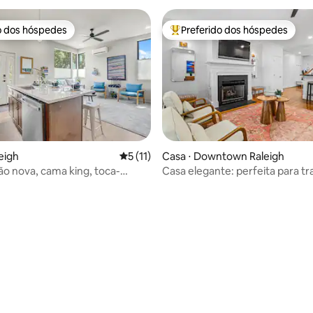
o dos hóspedes
Preferido dos hóspedes
o dos hóspedes
Entre os melhores preferidos d
 média de 5, 8 avaliações
eigh
5 de uma avaliação média de 5, 11 avalia
5 (11)
Casa ⋅ Downtown Raleigh
o nova, cama king, toca-
Casa elegante: perfeita para tr
ercado
se divertir