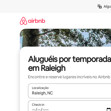
Pular
Algu
para
o
conteúdo
Aluguéis por temporada
em Raleigh
Encontre e reserve lugares incríveis no Airbnb
Localização
Quando os resultados estiverem disponíveis, expl
Check-in