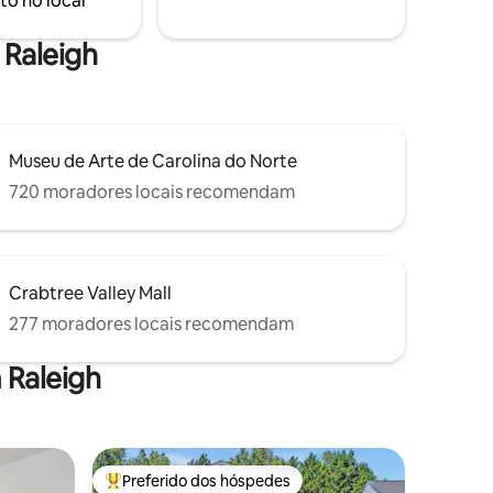
to no local
em Raleigh.
relaxar na sua varanda coberta.
 Raleigh
Museu de Arte de Carolina do Norte
720 moradores locais recomendam
Crabtree Valley Mall
277 moradores locais recomendam
 Raleigh
Preferido dos hóspedes
os hóspedes
Entre os melhores preferidos dos hóspedes