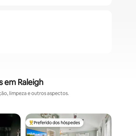
s em Raleigh
o, limpeza e outros aspectos.
Casa ⋅ Ra
Preferido dos hóspedes
Prefe
Entre os melhores preferidos dos hóspedes
Entre o
Casa cha
com cerc
Fique co