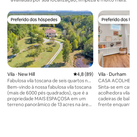
Preferido dos hóspedes
Preferido dos hó
Preferido dos hóspedes
Preferido dos hó
Vila ⋅ New Hill
4,8 de uma avaliação média de
4,8 (89)
Vila ⋅ Durham
Fabulosa vila toscana de seis quartos no
CASA ACOLHEDO
lago Jordan
ENSOLARADA/VI
Bem-vindo à nossa fabulosa vila toscana
Sinta-se em casa 
DO CENTRO DA C
(mais de 6000 pés quadrados), que é a
acolhedora vila. Saboreie algo gelado nas
propriedade MAIS ESPAÇOSA em um
cadeiras de balan
terreno panorâmico de 13 acres na área
frente enquanto d
de New Hill, na Carolina do Norte.
ventiladores de t
Estamos muito felizes em receber você
noite na varanda cobert
e sua família e temos certeza de que
todos os conforto
você terá uma estadia muito agradável
planta aberta. Desfrute da vida noturna
aqui. Esta vila elegante e rústica única,
eclética de Durha