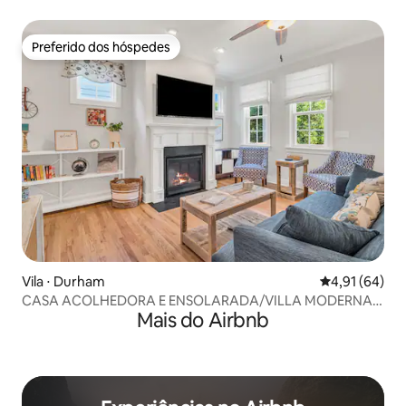
DE DISTÂNCIA
Preferido dos hóspedes
Preferido dos hóspedes
Vila ⋅ Durham
4,91 de uma a
4,91 (64)
CASA ACOLHEDORA E ENSOLARADA/VILLA MODERNA
Mais do Airbnb
PERTO DO CENTRO DA CIDADE