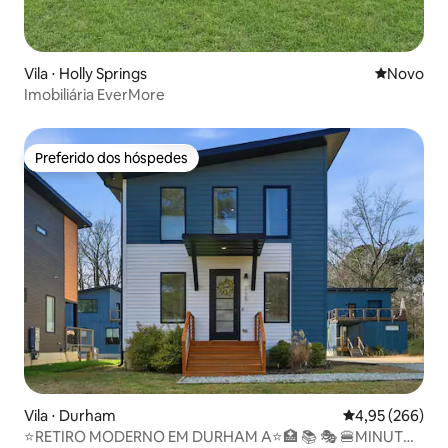
Vila ⋅ Holly Springs
Novo lugar
Novo
Imobiliária EverMore
Preferido dos hóspedes
Preferido dos hóspedes
Vila ⋅ Durham
4,95 de uma ava
4,95 (266)
⭐️RETIRO MODERNO EM DURHAM A⭐️🏥 📚 🎭 🍔MINUTOS