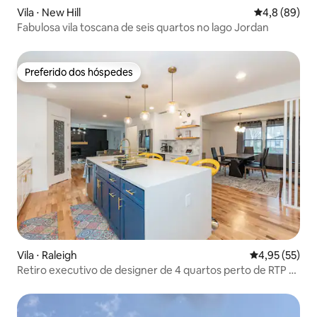
Vila ⋅ New Hill
4,8 de uma a
4,8 (89)
Fabulosa vila toscana de seis quartos no lago Jordan
Preferido dos hóspedes
Preferido dos hóspedes
Vila ⋅ Raleigh
4,95 de uma a
4,95 (55)
Retiro executivo de designer de 4 quartos perto de RTP e
DT