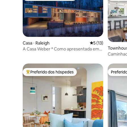
Casa ⋅ Raleigh
5 de uma avaliação 
5 (13)
Townhous
A Casa Weber * Como apresentada em
Caminhad
Atomic Ranch *
Convençõe
Preferido dos hóspedes
Preferid
Entre os melhores preferidos dos hóspedes
Preferid