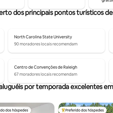
gratui
 ou
privativa e localização central 
 reservar. Animais de
 são bem-vindos (taxa
erto dos principais pontos turísticos de
North Carolina State University
90 moradores locais recomendam
Centro de Convenções de Raleigh
67 moradores locais recomendam
aluguéis por temporada excelentes em
rido dos hóspedes
Preferido dos hóspedes
 melhores preferidos dos hóspedes
Entre os melhores preferidos d