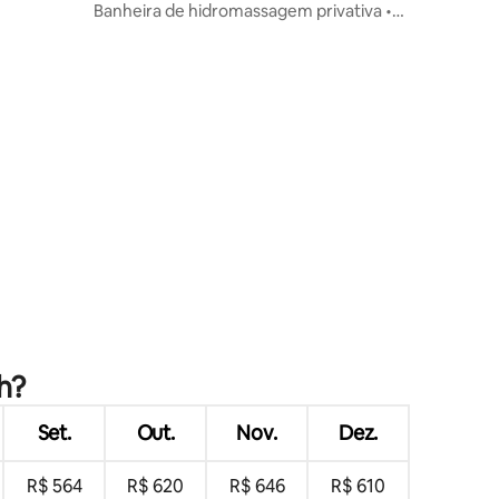
Banheira de hidromassagem privativa •
kwood
Mesa de bilhar • Filmes no quintal
ções
h?
Set.
Out.
Nov.
Dez.
R$ 564
R$ 620
R$ 646
R$ 610