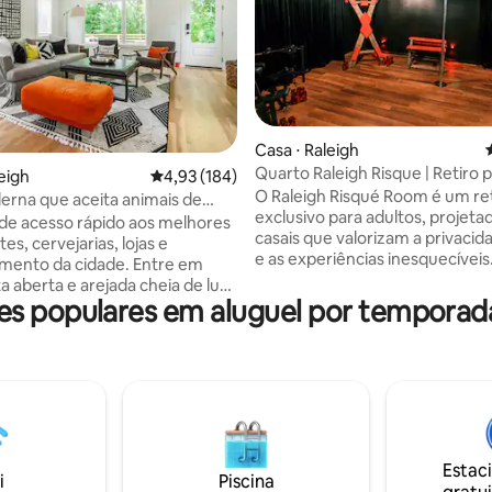
Casa ⋅ Raleigh
Quarto Raleigh Risque | Retiro p
édia de 5, 157 avaliações
eigh
4,93 de uma avaliação média de 5, 184 avalia
4,93 (184)
e sala de jogos
O Raleigh Risqué Room é um re
rna que aceita animais de
exclusivo para adultos, projeta
 a poucos minutos do centro
de acesso rápido aos melhores
casais que valorizam a privacida
es, cervejarias, lojas e
e as experiências inesquecíveis
to da cidade. Entre em
Sabemos que não somos a ac
a aberta e arejada cheia de luz
mais barata em Raleigh — e iss
 populares em aluguel por temporad
A cozinha totalmente abastecida
intencional. De protocolos de 
inária um prazer, seja
meticulosos e comodidades p
do uma refeição completa ou
espaços cuidadosamente selec
ndo de um café da manhã
atendimento excepcional aos 
ada quarto dispõe de roupa de
cada detalhe foi projetado par
a e luxuosa e sua própria TV.
as expectativas. Nossas avaliações
um grande quintal cercado e um
consistentes de 5 estrelas refl
çoso oferecem o local perfeito
experiência. Banheira de
Estac
xar e deixar seus bebês peludos
i
Piscina
hidromassagem privativa, entr