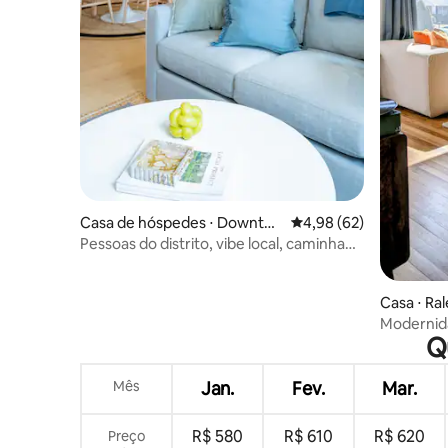
Casa de hóspedes ⋅ Downto
4,98 de uma avaliação 
4,98 (62)
wn Raleigh
Pessoas do distrito, vibe local, caminhada
até bares e restaurantes
Casa ⋅ Ral
Modernid
Q
encontra 
Mês
Jan.
Fev.
Mar.
R$ 580
R$ 610
R$ 620
Preço