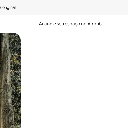
 original
Anuncie seu espaço no Airbnb
 deslizando o dedo na tela.