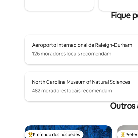
**Além disso, se viajar para Raleigh para
correrem. É necessário ter 25 anos
procurar uma casa para comprar, sua
mais para
estadia pode ser GRÁTIS. Entre em
estimação
Fique p
contato conosco para obter detalhes!**
aplicável).
Aeroporto Internacional de Raleigh-Durham
126 moradores locais recomendam
North Carolina Museum of Natural Sciences
482 moradores locais recomendam
Outros 
Preferido dos hóspedes
Prefe
Entre os melhores preferidos dos hóspedes
Entre os