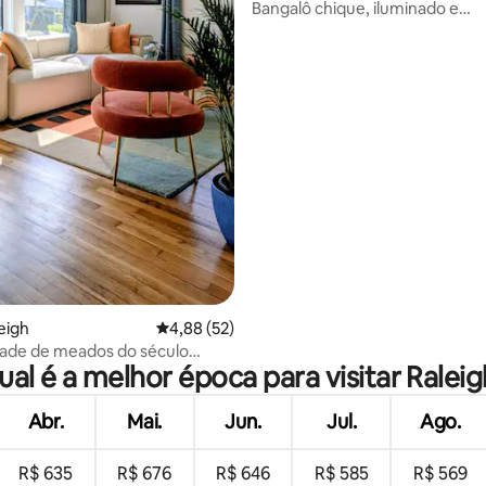
Bangalô chique, iluminado e
aconchegante na histórica Oa
média de 5, 62 avaliações
eigh
4,88 de uma avaliação média de 5, 52 avalia
4,88 (52)
ade de meados do século
ual é a melhor época para visitar Raleig
conforto e conveniência
Abr.
Mai.
Jun.
Jul.
Ago.
R$ 635
R$ 676
R$ 646
R$ 585
R$ 569