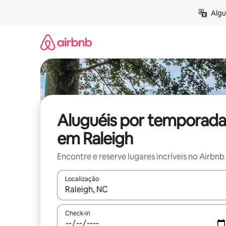
Pular
Algu
para
o
conteúdo
Aluguéis por temporada
em Raleigh
Encontre e reserve lugares incríveis no Airbnb
Localização
Quando os resultados estiverem disponíveis, expl
Check-in