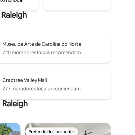
to no local
em Raleigh.
relaxar na sua varanda coberta.
 Raleigh
Museu de Arte de Carolina do Norte
720 moradores locais recomendam
Crabtree Valley Mall
277 moradores locais recomendam
 Raleigh
Preferido dos hóspedes
os hóspedes
Preferido dos hóspedes