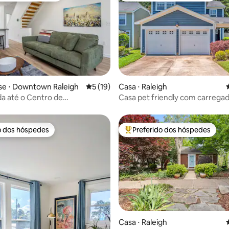
média de 5, 13 avaliações
e ⋅ Downtown Raleigh
5 de uma avaliação média de 5, 19 avalia
5 (19)
Casa ⋅ Raleigh
a até o Centro de
Casa pet friendly com carrega
s, Red Hat, Performing Art
veículos elétricos
o dos hóspedes
Preferido dos hóspedes
o dos hóspedes
Entre os melhores preferidos d
Casa ⋅ Raleigh