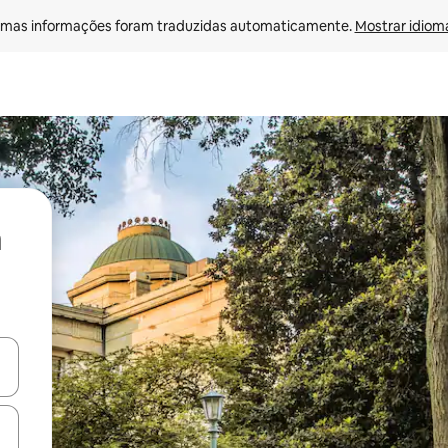
mas informações foram traduzidas automaticamente. 
Mostrar idioma
ore-os usando as seta para cima e para baixo do teclado ou tocando e