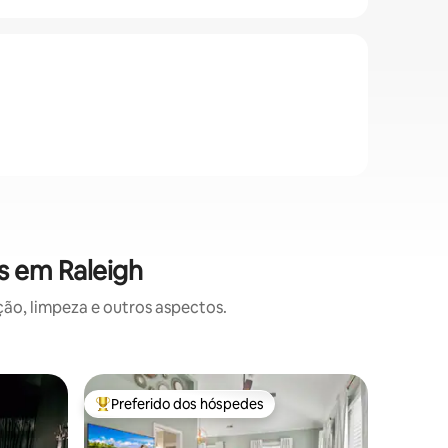
s em Raleigh
o, limpeza e outros aspectos.
Casa ⋅ Ra
Preferido dos hóspedes
Prefe
Entre os melhores preferidos dos hóspedes
Entre o
Casa cha
com cerc
Fique co