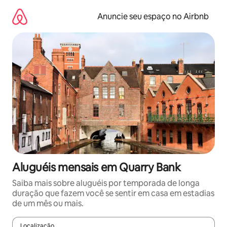
Pular
para
Anuncie seu espaço no Airbnb
o
conteúdo
Aluguéis mensais em Quarry Bank
Saiba mais sobre aluguéis por temporada de longa
duração que fazem você se sentir em casa em estadias
de um mês ou mais.
Localização