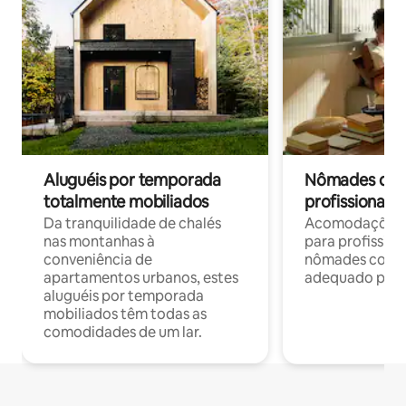
Aluguéis por temporada
Nômades digit
totalmente mobiliados
profissionais 
Da tranquilidade de chalés
Acomodações c
nas montanhas à
para profission
conveniência de
nômades com W
apartamentos urbanos, estes
adequado para 
aluguéis por temporada
mobiliados têm todas as
comodidades de um lar.