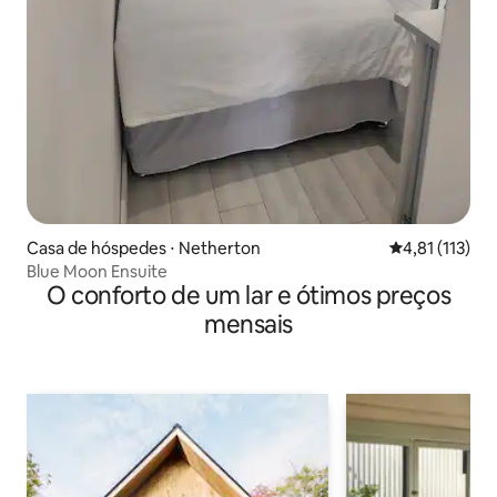
Casa de hóspedes ⋅ Netherton
4,81 de uma av
4,81 (113)
Blue Moon Ensuite
O conforto de um lar e ótimos preços
mensais