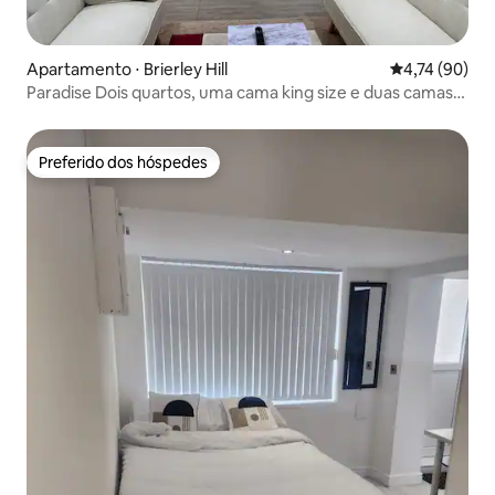
Apartamento ⋅ Brierley Hill
4,74 de uma a
4,74 (90)
Paradise Dois quartos, uma cama king size e duas camas
de casal
Preferido dos hóspedes
Preferido dos hóspedes