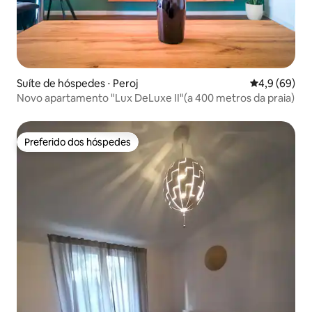
Suíte de hóspedes ⋅ Peroj
4,9 de uma a
4,9 (69)
Novo apartamento "Lux DeLuxe II"(a 400 metros da praia)
Preferido dos hóspedes
Preferido dos hóspedes