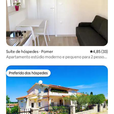
Suíte de hóspedes ⋅ Pomer
4,85 de uma a
4,85 (33)
Apartamento estúdio moderno e pequeno para 2 pessoas
| Estacionamento incluído
Preferido dos hóspedes
Preferido dos hóspedes