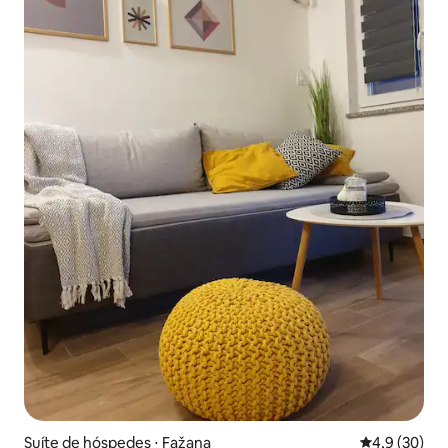
Suíte de hóspedes ⋅ Fažana
4,9 de uma a
4,9 (30)