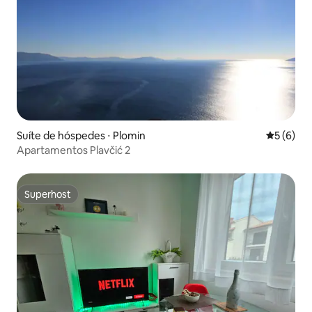
Suíte de hóspedes ⋅ Plomin
5 de uma 
5 (6)
Apartamentos Plavčić 2
Superhost
Superhost