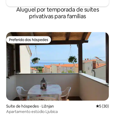
Aluguel por temporada de suítes
privativas para famílias
Preferido dos hóspedes
Preferido dos hóspedes
Suíte de hóspedes ⋅ Ližnjan
5 de uma a
5 (30)
Apartamento estúdio Ljubica