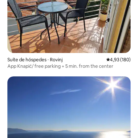
Suíte de hóspedes ⋅ Rovinj
4,93 de uma av
4,93 (180)
App Knapić/ free parking + 5 min. from the center