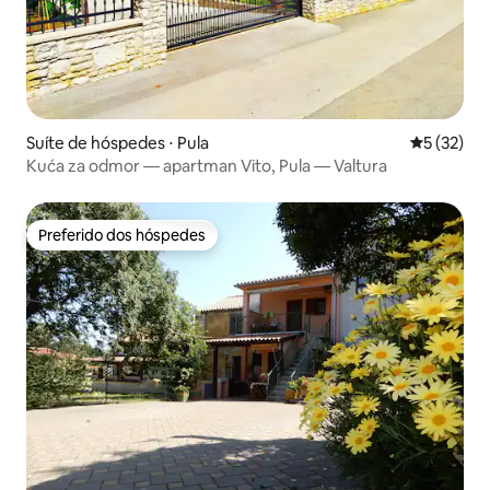
Suíte de hóspedes ⋅ Pula
5 de uma a
5 (32)
Kuća za odmor — apartman Vito, Pula — Valtura
Preferido dos hóspedes
Preferido dos hóspedes