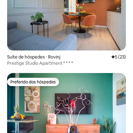
Suíte de hóspedes ⋅ Rovinj
5 de uma a
5 (23)
Prestige Studio Apartment * * * *
Preferido dos hóspedes
Preferido dos hóspedes