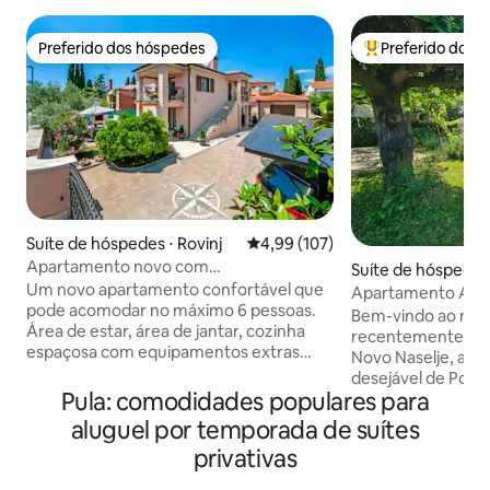
Preferido dos hóspedes
Preferido dos 
Preferido dos hóspedes
Entre os melhore
Suíte de hóspedes ⋅ Rovinj
4,99 de uma avaliação média de 
4,99 (107)
Apartamento novo com
Suíte de hóspedes
estacionamento gratuito VILLA BARIC
Um novo apartamento confortável que
Apartamento Anco
pode acomodar no máximo 6 pessoas.
Bem-vindo ao nos
Área de estar, área de jantar, cozinha
recentemente ren
espaçosa com equipamentos extras
Novo Naselje, a ár
como máquina de lavar louça, forno,
desejável de Pore
micro-ondas, máquina de café,
Pula: comodidades populares para
a apenas 150 m da 
liquidificador, torradeira... Um banheiro
centro da cidade,
aluguel por temporada de suítes
privativo com produtos de higiene
espaçosa floresta 
privativas
pessoal gratuitos, máquina de lavar
Apartamento tot
roupa, secador de cabelo, ferro com
máquina de lavar 