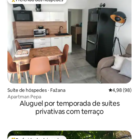
Entre os melhores preferidos dos hóspedes
Suíte de hóspedes ⋅ Fažana
4,98 de uma av
4,98 (98)
Apartman Pepa
Aluguel por temporada de suítes
privativas com terraço