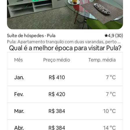
Suíte de hóspedes ⋅ Pula
4,9 de uma a
4,9 (30)
Pula: Apartamento tranquilo com duas varandas, perto do
Qual é a melhor época para visitar Pula?
mar
Mês
Preço médio
Temp. média
Jan.
R$ 410
7 °C
Fev.
R$ 420
7 °C
Mar.
R$ 384
10 °C
Abr.
R$ 384
14 °C