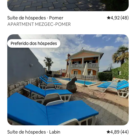
Suíte de hóspedes ⋅ Pomer
4,92 de uma a
4,92 (48)
APARTMENT MEZGEC-POMER
Preferido dos hóspedes
Preferido dos hóspedes
Suíte de hóspedes ⋅ Labin
4,89 de uma a
4,89 (44)