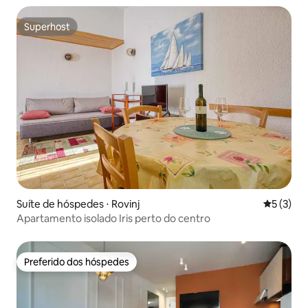
Superhost
Superhost
Suíte de hóspedes ⋅ Rovinj
5 de uma 
5 (3)
Apartamento isolado Iris perto do centro
Preferido dos hóspedes
Preferido dos hóspedes