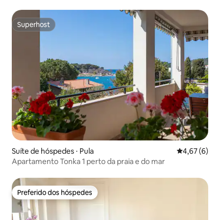
Superhost
Superhost
Suíte de hóspedes ⋅ Pula
4,67 de uma 
4,67 (6)
Apartamento Tonka 1 perto da praia e do mar
Preferido dos hóspedes
Preferido dos hóspedes