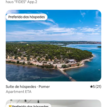
haus "FIDES" App.2
Preferido dos hóspedes
Preferido dos hóspedes
Suíte de hóspedes ⋅ Pomer
5 de uma a
5 (21)
Apartment ETA
Preferido dos hóspedes