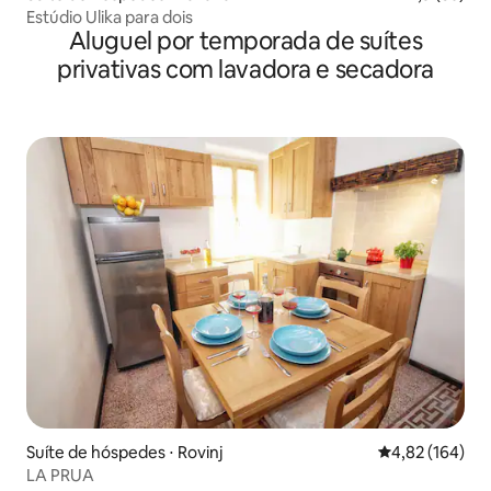
Estúdio Ulika para dois
Aluguel por temporada de suítes
privativas com lavadora e secadora
Suíte de hóspedes ⋅ Rovinj
4,82 de uma av
4,82 (164)
LA PRUA