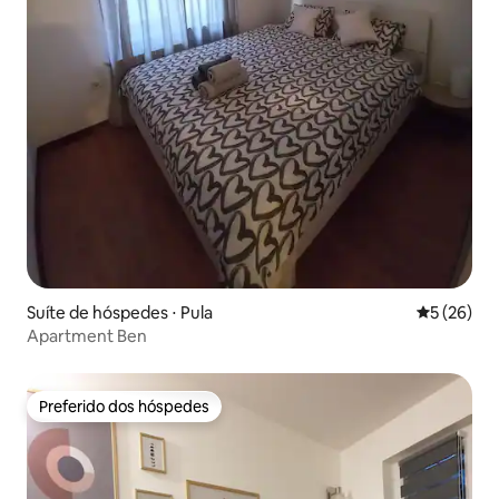
Suíte de hóspedes ⋅ Pula
5 de uma a
5 (26)
Apartment Ben
Preferido dos hóspedes
Preferido dos hóspedes