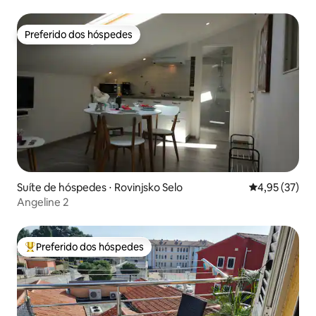
Preferido dos hóspedes
Preferido dos hóspedes
Suíte de hóspedes ⋅ Rovinjsko Selo
4,95 de uma a
4,95 (37)
Angeline 2
Preferido dos hóspedes
Entre os melhores preferidos dos hóspedes